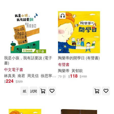
我是小孩，我有話要說 (電子
陶樂蒂的開學日 (有聲書)
書)
有聲書
中文電子書
陶樂蒂
黃
郁
欽
118
林真美
南君
周見信
徐思寧
林柏廷
潘家欣
王孟婷
王春子
蘇
79 折
$
$
150
224
$
$
320
紙
試閱