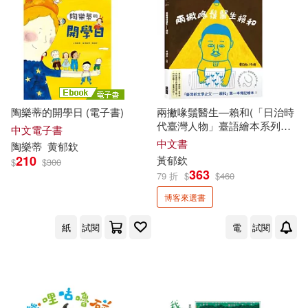
陶樂蒂的開學日 (電子書)
兩撇喙鬚醫生—賴和(「日治時
代臺灣人物」臺語繪本系列第
中文電子書
一彈!)
中文書
陶樂蒂
黄
郁
欽
210
黃
郁
欽
$
$
300
363
79 折
$
$
460
博客來選書
紙
試閱
電
試閱