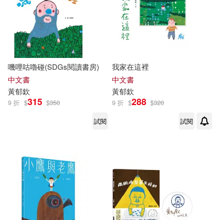
嘰哩咕嚕碰(SDGs閱讀書房)
我家在這裡
中文書
中文書
黃
郁
欽
黃
郁
欽
315
288
9 折
$
$
350
9 折
$
$
320
試閱
試閱