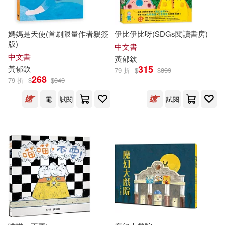
王家珍(1)
王春子(1)
媽媽是天使(首刷限量作者親簽
伊比伊比呀(SDGs閱讀書房)
版)
中文書
中文書
王洛夫(1)
石麗蓉(1)
黃
郁
欽
315
黃
郁
欽
79 折
$
$
399
268
79 折
$
$
340
福田直(1)
羅永欽(1)
電
試閱
試閱
葉娜慧(1)
蔡宜容(1)
蔡秋瑾(1)
許榮哲(1)
謝文蒨(1)
貓魚(1)
鄒敦怜(1)
鄭丞鈞(1)