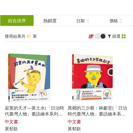
搜
尋
分類
綜合排序
熱銷度
日期
價格
(單選)
結
搜尋結果共
61
筆
篩選
圖書(42)
所有商品(61)
果
電子書(14)
有聲書(5)
篩
選
展開
作者
(可複選)
寂寞的天才—黃土水(「日治時
異鄉的三少爺：林獻堂(「日治
黃郁欽(45)
陶樂蒂(13)
代臺灣人物」臺語繪本系列第
時代臺灣人物」臺語繪本系列
二彈!)
第三彈!限量贈送精美畫卡隨機
中文書
中文書
4選1)
黃
郁
欽
黃
郁
欽
劉思源(3)
劉旭恭(3)