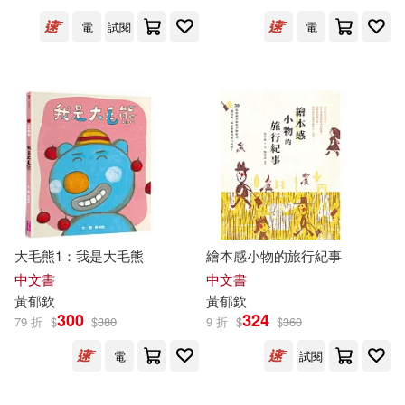
電
試閱
電
大毛熊1：我是大毛熊
繪本感小物的旅行紀事
中文書
中文書
黃
郁
欽
黃
郁
欽
300
324
79 折
$
$
380
9 折
$
$
360
電
試閱