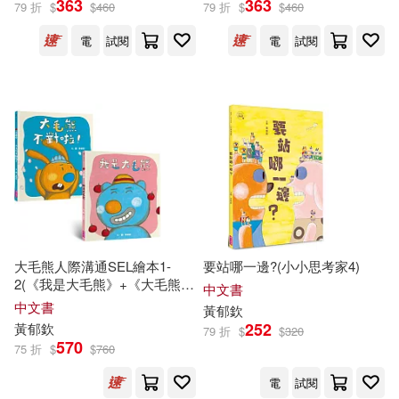
363
363
79 折
$
$
460
79 折
$
$
460
電
試閱
電
試閱
子魚(3)
岑澎維(3)
展開
廖炳焜(3)
施養慧(3)
出版社
(可複選)
李光福(3)
林武憲(3)
親子天下(23)
大塊文化(7)
林玫伶(3)
桂文亞(3)
玉山社(7)
小麥田(4)
洪淑苓(3)
王宇清(3)
大毛熊人際溝通SEL繪本1-
要站哪一邊?(小小思考家4)
2(《我是大毛熊》+《大毛熊不
字畝文化(3)
小光點(3)
展開
中文書
對啦!》)
中文書
黃
郁
欽
王文華(3)
童嘉(3)
252
黃
郁
欽
79 折
$
$
320
小魯文化(3)
570
75 折
$
$
760
配送方式
(可複選)
管家琪(3)
蔡淑媖(3)
電
試閱
財團法人國語日報社(3)