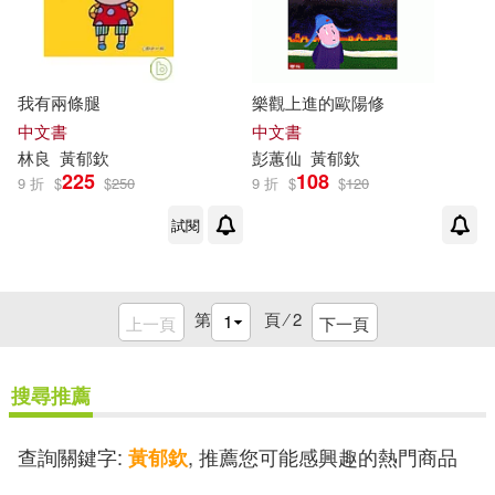
我有兩條腿
樂觀上進的歐陽修
中文書
中文書
林良
黃
郁
欽
彭蕙仙
黃
郁
欽
225
108
9 折
$
$
250
9 折
$
$
120
試閱
第
頁 ⁄
2
上一頁
下一頁
搜尋推薦
查詢關鍵字:
, 推薦您可能感興趣的熱門商品
黃郁欽