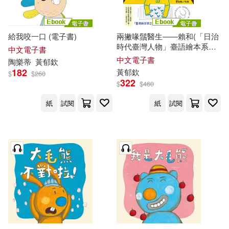
給我咬一口 (電子書)
兩撇喙鬚醫生——賴和(「日治
時代臺灣人物」臺語繪本系列
中文電子書
第一彈!有聲版) (電子書)
中文電子書
陶樂蒂
黃
郁
欽
182
黃
郁
欽
$
$
260
322
$
$
460
紙
試閱
紙
試閱