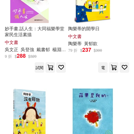
妙手畫.話人生：大同福樂學堂
陶樂蒂的開學日
家民生活素描
中文書
中文書
陶樂蒂
黃
郁
欽
237
吳文正
吳登強
戴書
郁
楊淵韓
羅永
欽
葉娜慧
蔡秋瑾
謝文蒨
79 折
$
$
300
288
9 折
$
$
320
試閱
電