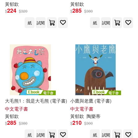
黃
郁
欽
黃
郁
欽
224
285
$
$
320
$
$
380
紙
試閱
紙
試閱
大毛熊1：我是大毛熊 (電子書)
小鷹與老鷹 (電子書)
中文電子書
中文電子書
黃
郁
欽
黃
郁
欽
陶樂蒂
285
210
$
$
380
$
$
300
紙
試閱
紙
試閱