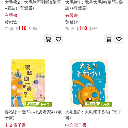
大毛熊2：大毛熊不對啦!(華語
大毛熊1：我是大毛熊(華語+臺
+臺語) (有聲書)
語) (有聲書)
有聲書
有聲書
黃
郁
欽
黃
郁
欽
118
118
79 折
$
$
150
79 折
$
$
150
要站哪一邊?(小小思考家4) (電
大毛熊2：大毛熊不對啦 (電子
子書)
書)
中文電子書
中文電子書