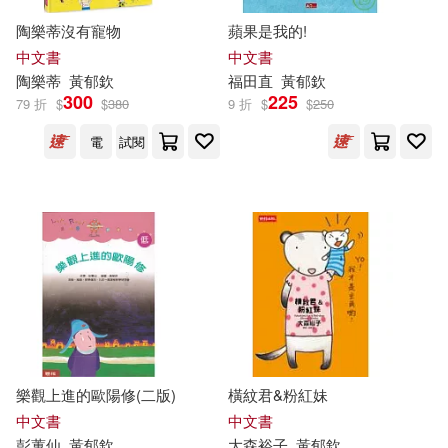
陶樂蒂沒有寵物
蘋果是我的!
中文書
中文書
陶樂蒂
黃
郁
欽
福田直
黃
郁
欽
300
225
79 折
$
$
380
9 折
$
$
250
電
試閱
樂觀上進的歐陽修(二版)
橫紋君&粉紅妹
中文書
中文書
彭蕙仙
黃
郁
欽
大森裕子
黃
郁
欽