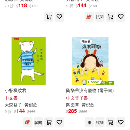
118
144
79 折
$
$
150
9 折
$
$
160
試閱
小貂橫紋君
陶樂蒂沒有寵物 (電子書)
中文書
中文電子書
大森裕子
黃
郁
欽
陶樂蒂
黃
郁
欽
144
285
9 折
$
$
160
$
$
380
試閱
紙
試閱