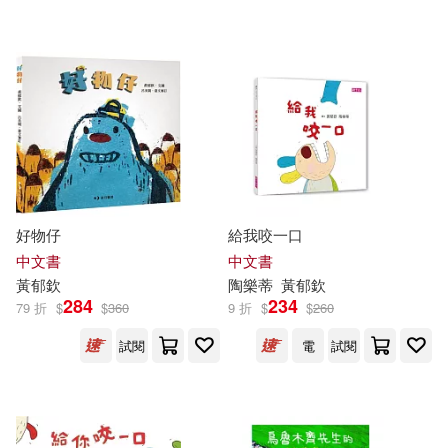
可超商取貨(42)
許書寧(3)
鄭宗弦(3)
時報出版(2)
聯經出版公司(2)
可海外宅配(42)
阿德蝸(3)
陳景聰(3)
一方出版(1)
可港澳店取(40)
陳木城(3)
陳素宜(3)
外語教學與研究出版社(1)
可新加坡店取(40)
黃基博(3)
黃文輝(3)
好物仔
給我咬一口
巨流圖書公司(1)
麥田(1)
可菲律賓店取(40)
中文書
中文書
大森裕子(2)
彭蕙仙(2)
黃
郁
欽
陶樂蒂
黃
郁
欽
284
234
79 折
$
$
360
9 折
$
$
260
林真美(2)
Josef(1)
電子書
試閱
電
試閱
(可複選)
Poca(1)
Tai Pera(1)
適合平板閱讀(14)