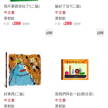
我不要跟你玩了!(二版)
躲好了沒?(二版)
中文書
中文書
黃
郁
欽
黃
郁
欽
288
288
9 折
$
$
320
9 折
$
$
320
試閱
試閱
好東西(二版)
當我們同在一起(附注音)
中文書
中文書
黃
郁
欽
黃
郁
欽