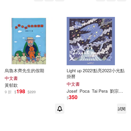
烏魯木齊先生的假期
Light up 2022!點亮2022小光點
掛曆
中文書
中文書
黃
郁
欽
198
Josef
Poca
Tai Pera
劉宗瑀(小劉醫師)
9 折
$
$
220
350
$
試閱