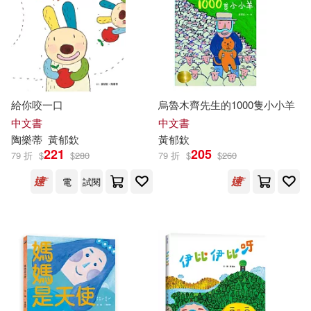
傅林統(1)
劉伯樂(1)
其他
(可複選)
劉宗瑀(小劉醫師)(1)
現在可購買商品(43)
吳宜庭(1)
吳文正(1)
給你咬一口
烏魯木齊先生的1000隻小小羊
作者/演唱/譯/編/繪(60)
中文書
中文書
吳登強(1)
孫梓評(1)
陶樂蒂
黃
郁
欽
黃
郁
欽
221
205
79 折
$
$
280
79 折
$
$
260
價格
-
範圍
張元綺(1)
張筱琦(1)
電
試閱
戴書郁(1)
曹俊彥(1)
林世仁(1)
林廉恩(1)
林良(1)
楊淵韓(1)