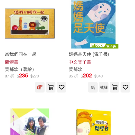
當我們同在一起
媽媽是天使 (電子書)
簡體書
中文電子書
黃
郁
欽
（著繪）
黃
郁
欽
235
202
87 折
$
$
270
85 折
$
$
340
紙
試閱