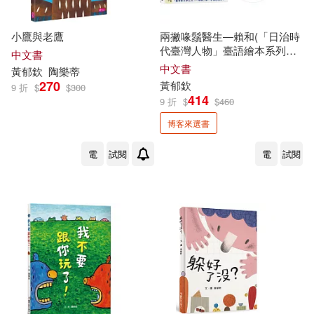
小鷹與老鷹
兩撇喙鬚醫生—賴和(「日治時
代臺灣人物」臺語繪本系列第
中文書
一彈!)(獨家限量作者戳印親簽
中文書
黃
郁
欽
陶樂蒂
版)
270
黃
郁
欽
9 折
$
$
300
414
9 折
$
$
460
博客來選書
電
試閱
電
試閱