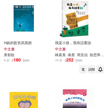
H鎮的藍色寫真館
我是小孩，我有話要說
中文書
中文書
黃
郁
欽
林真美
南君
周見信
徐思寧
林
180
252
9 折
$
$
200
79 折
$
$
320
電
試閱