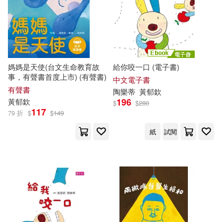
媽媽是天使(台文生命教育故
給你咬一口 (電子書)
事，有聲書首度上市) (有聲書)
中文電子書
有聲書
陶樂蒂
黃
郁
欽
196
黃
郁
欽
$
$
280
117
79 折
$
$
149
紙
試閱