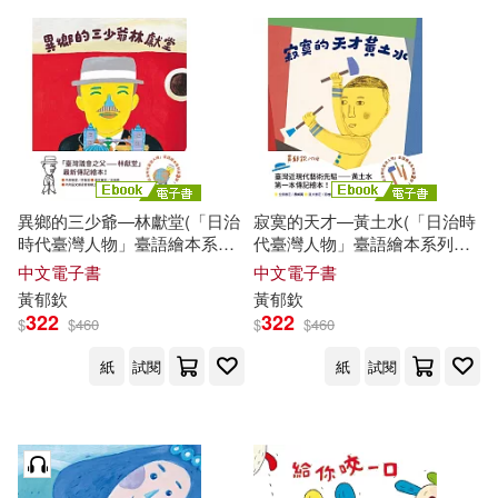
異鄉的三少爺—林獻堂(「日治
寂寞的天才—黃土水(「日治時
時代臺灣人物」臺語繪本系列
代臺灣人物」臺語繪本系列第
第三彈!) (電子書)
二彈!有聲版) (電子書)
中文電子書
中文電子書
黃
郁
欽
黃
郁
欽
322
322
$
$
460
$
$
460
紙
試閱
紙
試閱