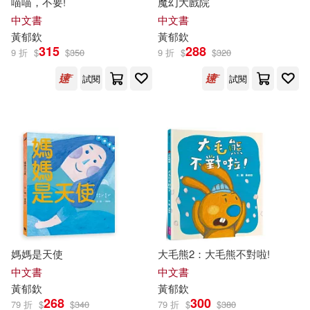
喵喵，不要!
魔幻大戲院
中文書
中文書
陳天文(1)
陳益良(1)
黃
郁
欽
黃
郁
欽
315
288
9 折
$
$
350
9 折
$
$
320
陳芳銘(1)
陳郁如(1)
試閱
試閱
陳麗琴(1)
雷蕾(1)
黃仲平(1)
黃建民(1)
黃海(1)
黃郁欽（著繪）(1)
黃雅玲(1)
媽媽是天使
大毛熊2：大毛熊不對啦!
中文書
中文書
黃
郁
欽
黃
郁
欽
268
300
79 折
$
$
340
79 折
$
$
380