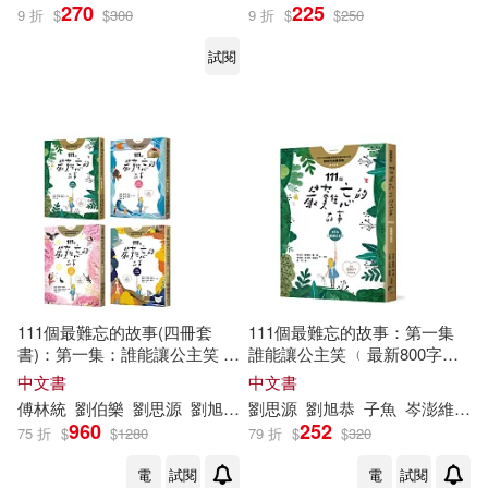
270
225
9 折
$
$
300
9 折
$
$
250
試閱
111個最難忘的故事(四冊套
111個最難忘的故事：第一集
書)：第一集：誰能讓公主笑 第
誰能讓公主笑 ﹙最新800字短
二集：田能久與大蛇精 第三
篇故事﹚ 四十位臺灣兒童文學
中文書
中文書
集：小獵犬 第四集：十二扇窗
作家 跨世代故事採集 聯手鉅獻
傅林統
劉伯樂
劉思源
劉旭恭
子魚
劉思源
岑澎維
劉旭恭
廖炳焜
子魚
施養慧
岑澎維
曹
廖
﹙最新800字短篇故事﹚ 四十
960
252
75 折
$
$
1280
79 折
$
$
320
位臺灣兒童文學作家 跨世代故
事採集 聯手鉅獻
電
試閱
電
試閱