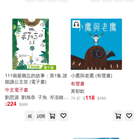
111個最難忘的故事：第1集 誰
小鷹與老鷹 (有聲書)
能讓公主笑 (電子書)
有聲書
中文電子書
黃
郁
欽
118
劉思源
劉旭恭
子魚
岑澎維
廖炳焜
施養慧
李光福
林武憲
林
79 折
$
$
150
224
$
$
320
紙
試閱