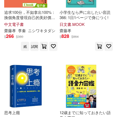
追求100分，不如拿出100%：
小学生なら声に出したい音読
換個角度發現自己的美好價值
366: 1日1ページで身につく!
(電子書)
中文電子書
日文書.MOOK
齋藤
孝
李秦
ニシワキタダシ
齋藤
孝
266
828
$
$
380
$
$
864
紙
試閱
思考上癮
12歳までに知っておきたい語