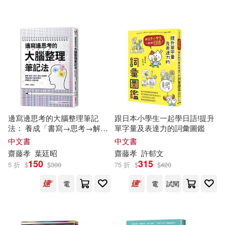
可超商取貨(92)
漫畫原作/藤子‧F‧不二雄(1)
台灣東販(4)
可海外宅配(92)
阿川佐和子(1)
齋藤 孝(1)
江西人民出版社(4)
可港澳店取(92)
（日）齋藤孝，（日）安住紳一郎
(1)
采實文化(4)
可新加坡店取(92)
邊寫邊思考的大腦整理筆記
跟日本小學生一起學日語!提升
中國計量出版社(3)
法： 養成「書寫→思考→解
單字量及表達力的詞彙圖鑑
可菲律賓店取(92)
決」的習慣，增加生產力，強
中文書
中文書
化學習力，紓解壓力，心智升
大是文化(3)
小漫遊文化(3)
齋藤
孝
葉廷昭
齋藤
孝
許郁文
級!
150
315
5 折
$
$
300
75 折
$
$
420
電子書
(可複選)
臺灣商務(3)
EZ叢書館(2)
電
電
試閱
適合手機平板閱讀(11)
台灣角川(2)
境好出版(2)