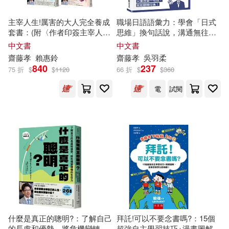
主宰人生!厲害的大人完全養成
職場日語語彙力：學會「日式
天津人民出版社(1)
套書：(附〈作者印簽主宰人生
思維」換句話說，溝通無往不
金句卡〉1套)《什麼是真正的
利
中文書
中文書
堅強?》+《什麼是真正的聰
齋藤
孝
賴惠鈴
齋藤
孝
吳羽柔
如果出版社(1)
學林出版社(1)
明?》+《什麼是真正的朋
840
237
75 折
$
$
1120
66 折
$
$
360
友?》【全民教育學者
齋藤
孝
的
「人生教育」全系列】
電
試閱
尖端(1)
扶桑社(1)
日本能率協会マネジメントセンタ
ー(1)
春光(1)
機械工業出版社(1)
江西科學技術出版社(1)
海豚出版社(1)
什麼是真正的聰明?：了解自己
拜託!可以不要念書嗎?：15個
的長處和優勢，將危機變轉機
超強自主學習技巧+漫畫圖解，