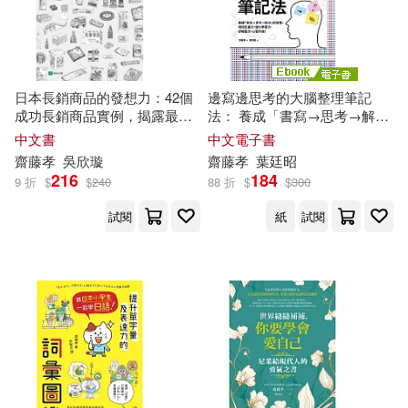
日本長銷商品的發想力：42個
邊寫邊思考的大腦整理筆記
成功長銷商品實例，揭露最強
法： 養成「書寫→思考→解
商品企劃力!
決」的習慣，增加生產力，強
中文書
中文電子書
化學習力，紓解壓力，心智升
齋藤
孝
吳欣璇
齋藤
孝
葉廷昭
級! (電子書)
216
184
9 折
$
$
240
88 折
$
$
300
試閱
紙
試閱