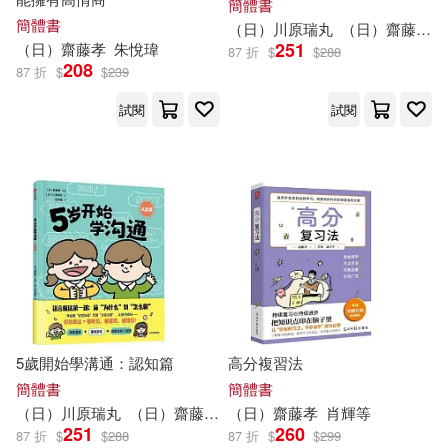
簡體書
簡體書
（日）川原瑞丸
（日）
齋藤
孝
251
（日）
齋藤
孝
朱悅瑋
87 折
$
$
288
208
87 折
$
$
239
試閱
試閱
5歲開始學溝通：認知篇
高分複習法
簡體書
簡體書
（日）川原瑞丸
（日）
齋藤
孝
田秀娟
（日）
齋藤
孝
肖輝等
251
260
87 折
$
$
288
87 折
$
$
299