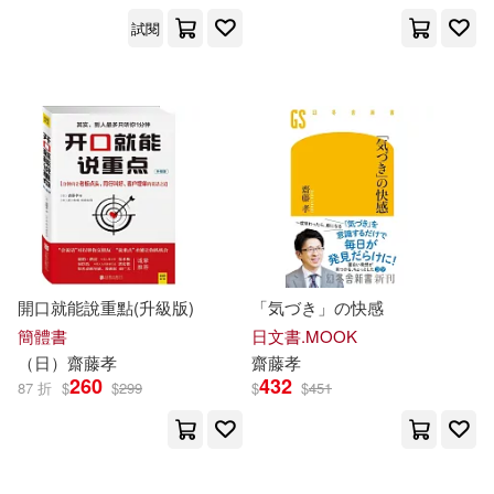
試閱
開口就能說重點(升級版)
「気づき」の快感
簡體書
日文書.MOOK
（日）
齋藤
孝
齋藤
孝
260
432
87 折
$
$
299
$
$
451