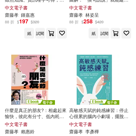
只有「閱讀一本書」的過程，
好人緣 (電子書)
中文電子書
中文電子書
才能鍛鍊思考力、人格與素養
齋藤
孝
鍾嘉惠
齋藤
孝
林姿呈
(電子書)
197
258
88 折
$
$
320
88 折
$
$
420
紙
試閱
紙
試閱
什麼是真正的朋友?：相處起來
高敏感天賦的鈍感練習：停止
愉快，彼此有分寸、低內耗的
心很累的腦內小劇場，擺脫操
人際關係【全民教育學者
齋藤
控牢籠，刻意強化自我防護
中文電子書
中文電子書
孝
的「人生教育」系列vol.3】
盾，贏回平靜又自信 (電子書)
齋藤
孝
賴惠鈴
齋藤
孝
李彥樺
(電子書)