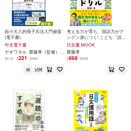
給小大人的孫子兵法入門祕笈
考える力が育ち、国語力がグ
(電子書)
ングン身につく! こども「読解
力」ドリル
中文電子書
日文書.MOOK
ヤギワタル
齋藤
孝
（監修）
林芷柔
齋藤
孝
221
668
88 折
$
$
360
$
$
698
紙
試閱