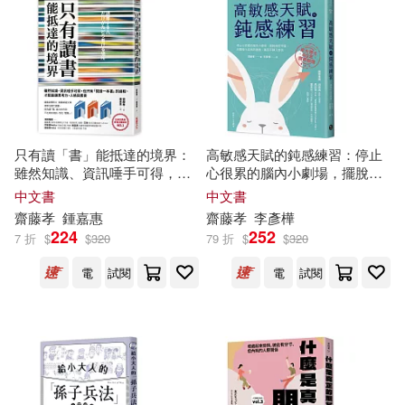
適合平板閱讀(6)
小学館(2)
幻冬舎(2)
日本図書センター(2)
其他
(可複選)
楓樹林出版社(2)
只有讀「書」能抵達的境界：
高敏感天賦的鈍感練習：停止
現在可購買商品(63)
雖然知識、資訊唾手可得，但
心很累的腦內小劇場，擺脫操
只有「閱讀一本書」的過程，
控牢籠，刻意強化自我防護
中文書
中文書
楓葉社文化(2)
樂金文化(2)
才能鍛鍊思考力、人格與素養
盾，贏回平靜又自信
作者/演唱/譯/編/繪(109)
齋藤
孝
鍾嘉惠
齋藤
孝
李彥樺
224
252
7 折
$
$
320
79 折
$
$
320
臉譜(2)
華夏出版社(2)
價格
-
電
試閱
電
試閱
範圍
鷺江出版社(2)
麥浩斯(2)
ウェッジ(1)
ビジネス社(1)