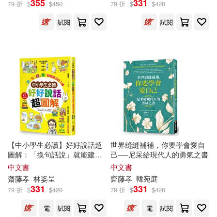
355
331
79 折
$
$
450
79 折
$
$
420
試閱
試閱
齋藤孝（教育学）(2)
展開
齋藤孝（監修）(2)
出版社
(可複選)
（日）川原瑞丸(2)
幸福文化(8)
商周出版(6)
（日）齋藤孝浩(2)
中信出版社(5)
[日]齋藤孝(1)
【中小學生必讀】好好說話超
世界縫縫補補，你要學會愛自
圖解：「換句話說」就能建立
己──尼采給現代人的勇氣之書
KADOKAWA(4)
展開
好人緣
中文書
中文書
[日]齋藤孝 著 尻上壽 繪(1)
齋藤
孝
林姿呈
齋藤
孝
韓宛庭
SBクリエイティブ(4)
331
331
79 折
$
$
420
79 折
$
$
420
配送方式
(可複選)
撰文/齋藤孝(1)
電
試閱
電
試閱
北京聯合出版公司(4)