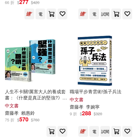
277
66 折
$
$
420
電
電
試閱
人生不卡關!厲害大人的養成套
職場平步青雲術!孫子兵法
書：《什麼是真正的堅強?》+
中文書
《什麼是真正的聰明?》【全民
中文書
齋藤
孝
李婉寧
教育學者
齋藤
孝
的「人生教
288
齋藤
孝
賴惠鈴
9 折
$
$
320
育」系列vol.1+2】
570
75 折
$
$
760
電
試閱