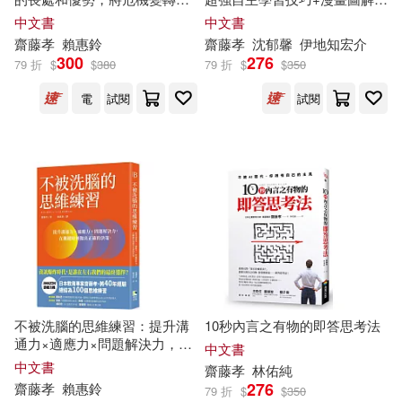
的生存力【全民教育學者
齋藤
家長老師學生都嗨翻!
中文書
中文書
湖南少年兒童出版社(1)
孝
的「人生教育」系列vol.2】
齋藤
孝
賴惠鈴
齋藤
孝
沈郁馨
伊地知宏介
300
276
79 折
$
$
380
79 折
$
$
350
祥伝社(1)
稻田(1)
電
試閱
試閱
草思社(1)
遠流(1)
不被洗腦的思維練習：提升溝
10秒內言之有物的即答思考法
通力×適應力×問題解決力，在
中文書
關鍵時刻做出正確的決策
中文書
齋藤
孝
林佑純
276
齋藤
孝
賴惠鈴
79 折
$
$
350