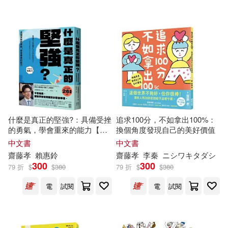
什麼是真正的堅強?：具備受挫
追求100分，不如拿出100%：
的勇氣，學會重來的能力【全
換個角度發現自己的美好價值
民教育學者
齋藤
孝
的「人生教
中文書
中文書
育」系列vol.1】
齋藤
孝
賴惠鈴
齋藤
孝
李秦
ニシワキタダシ
300
300
79 折
$
$
380
79 折
$
$
380
電
試閱
電
試閱