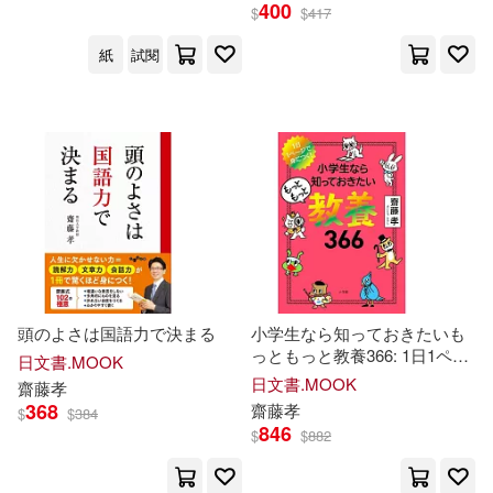
400
$
$
417
紙
試閱
頭のよさは国語力で決まる
小学生なら知っておきたいも
っともっと教養366: 1日1ペー
日文書.MOOK
ジで身につく!
日文書.MOOK
齋藤
孝
368
齋藤
孝
$
$
384
846
$
$
882