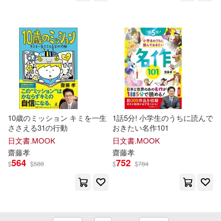
10歳のミッション キミを一生
1話5分! 小学生のうちに読んで
ささえる31の行動
おきたい名作101
日文書.MOOK
日文書.MOOK
齋藤
孝
齋藤
孝
564
752
$
$
588
$
$
784