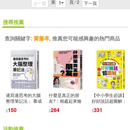
第
頁 ⁄
2
上一頁
下一頁
搜尋推薦
查詢關鍵字:
, 推薦您可能感興趣的熱門商品
齋藤孝
邊寫邊思考的大腦
什麼是真正的朋
【中小學生必讀】
整理筆記法： 養成
友?：相處起來愉
好好說話超圖解：
「書寫→思考→解
快，彼此有分寸、
「換句話說」就能
150
284
331
$
$
$
決」的習慣，增加
低內耗的人際關係
建立好人緣
生產力，強化學習
【全民教育學者齋
力，紓解壓力，心
藤孝的「人生教
活動推薦
智升級!
育」系列vol.3】