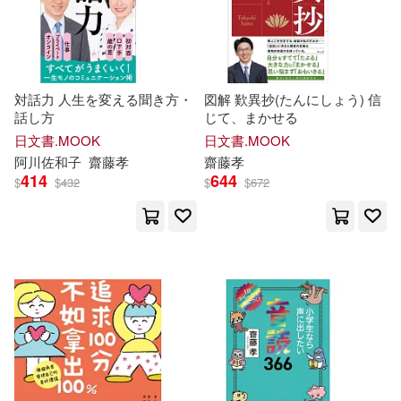
対話力 人生を変える聞き方・
図解 歎異抄(たんにしょう) 信
話し方
じて、まかせる
日文書.MOOK
日文書.MOOK
阿川佐和子
齋藤
孝
齋藤
孝
414
644
$
$
432
$
$
672