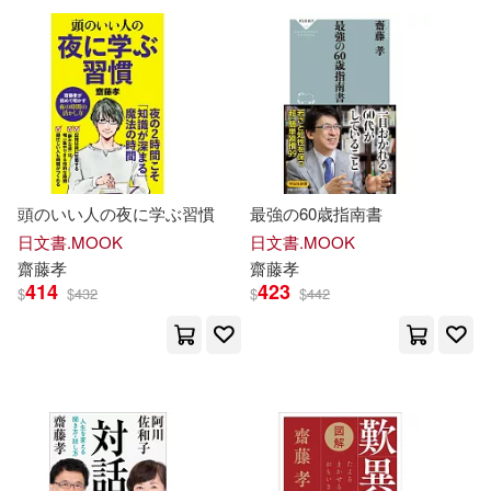
頭のいい人の夜に学ぶ習慣
最強の60歳指南書
日文書.MOOK
日文書.MOOK
齋藤
孝
齋藤
孝
414
423
$
$
432
$
$
442