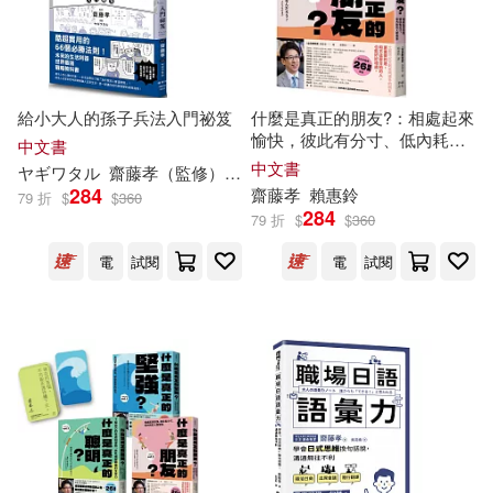
ポプラ社(1)
リベラル社(1)
三采(1)
給小大人的孫子兵法入門祕笈
什麼是真正的朋友?：相處起來
愉快，彼此有分寸、低內耗的
中文書
中國人民大學出版社(1)
人際關係【全民教育學者
齋藤
中文書
ヤギワタル
齋藤
孝
（監修）
林芷柔
孝
的「人生教育」系列vol.3】
284
齋藤
孝
賴惠鈴
79 折
$
$
360
284
中國大百科全書出版社(1)
79 折
$
$
360
電
試閱
電
試閱
五南(1)
光明日報出版社(1)
南海出版公司(1)
印刷工業出版社(1)
大和書房(1)
天下雜誌(1)