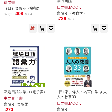
彙力図鑑
簡體書
日文書.MOOK
（日）
齋藤
孝
孫曉傑
308
齋藤
孝
（教育学）
87 折
$
$
354
736
$
$
768
職場日語語彙力 (電子書)
1日1話、偉人・名言に学ぶ 大
人の教養33
中文電子書
日文書.MOOK
齋藤
孝
吳羽柔
270
齋藤
孝
$