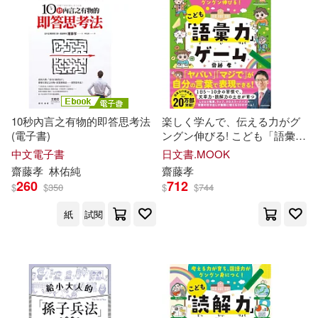
10秒內言之有物的即答思考法
楽しく学んで、伝える力がグ
(電子書)
ングン伸びる! こども「語彙
力」ゲーム
中文電子書
日文書.MOOK
齋藤
孝
林佑純
齋藤
孝
260
712
$
$
350
$
$
744
紙
試閱