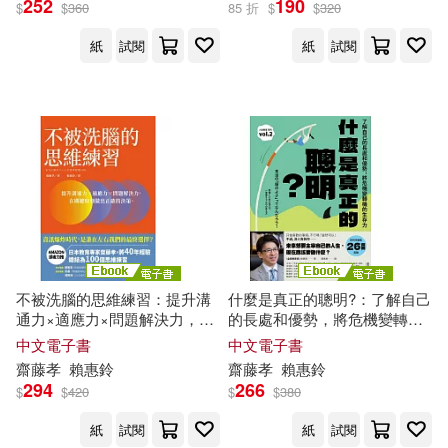
252
190
$
$
360
85 折
$
$
320
紙
試閱
紙
試閱
不被洗腦的思維練習：提升溝
什麼是真正的聰明?：了解自己
通力×適應力×問題解決力，在
的長處和優勢，將危機變轉機
關鍵時刻做出正確的決策 (電子
的生存力【全民教育學者
齋藤
中文電子書
中文電子書
書)
孝
的「人生教育」系列vol.2】
齋藤
孝
賴惠鈴
齋藤
孝
賴惠鈴
(電子書)
294
266
$
$
420
$
$
380
紙
試閱
紙
試閱