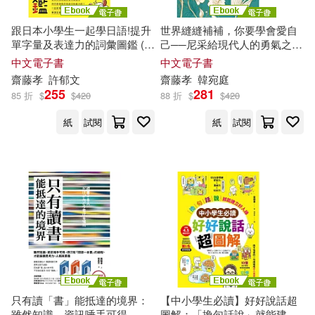
跟日本小學生一起學日語!提升
世界縫縫補補，你要學會愛自
單字量及表達力的詞彙圖鑑 (電
己──尼采給現代人的勇氣之書
子書)
(電子書)
中文電子書
中文電子書
齋藤
孝
許郁文
齋藤
孝
韓宛庭
255
281
85 折
$
$
420
88 折
$
$
420
紙
試閱
紙
試閱
只有讀「書」能抵達的境界：
【中小學生必讀】好好說話超
雖然知識、資訊唾手可得，但
圖解：「換句話說」就能建立