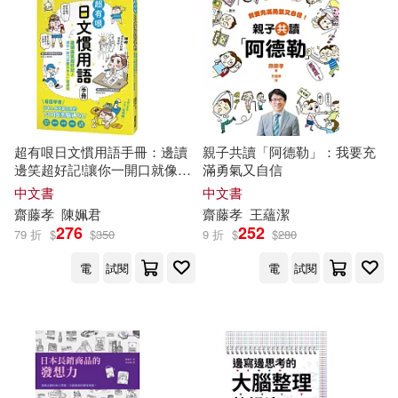
超有哏日文慣用語手冊：邊讀
親子共讀「阿德勒」：我要充
邊笑超好記!讓你一開口就像日
滿勇氣又自信
本人一樣道地
中文書
中文書
齋藤
孝
陳姵君
齋藤
孝
王蘊潔
276
252
79 折
$
$
350
9 折
$
$
280
電
試閱
電
試閱