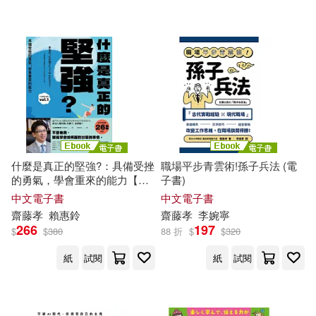
什麼是真正的堅強?：具備受挫
職場平步青雲術!孫子兵法 (電
的勇氣，學會重來的能力【全
子書)
民教育學者
齋藤
孝
的「人生教
中文電子書
中文電子書
育」系列vol.1】 (電子書)
齋藤
孝
賴惠鈴
齋藤
孝
李婉寧
266
197
$
$
380
88 折
$
$
320
紙
試閱
紙
試閱