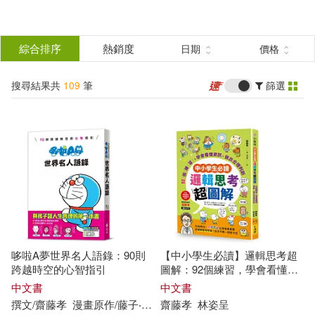
搜
尋
分類
綜合排序
熱銷度
日期
價格
(單選)
結
搜尋結果共
109
筆
篩選
圖書(69)
所有商品(109)
果
雜誌(23)
電子書(17)
篩
選
展開
作者
(可複選)
哆啦A夢世界名人語錄：90則
【中小學生必讀】邏輯思考超
齋藤孝(72)
（日）齋藤孝(26)
跨越時空的心智指引
圖解：92個練習，學會看懂資
訊、做出合理判斷
中文書
中文書
撰文/
齋藤
孝
漫畫原作/藤子‧F‧不二雄
齋藤
孝
游韻馨
林姿呈
ヤギワタル(2)