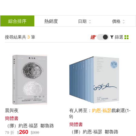
搜
尋
分類
綜合排序
熱銷度
日期
價格
(單選)
結
搜尋結果共
3
筆
篩選
圖書(3)
所有商品(3)
果
展開
篩
選
作者
(可複選)
（挪）約恩·福瑟(2)
晨與夜
有人將至：
約恩
·
福
瑟
戲劇選(1-
(挪)福瑟(1)
9)
簡體書
簡體書
（
挪
）
約恩
·
福
瑟
鄒魯路
260
（
挪
）
約恩
·
福
瑟
鄒魯路
79 折
$
$
330