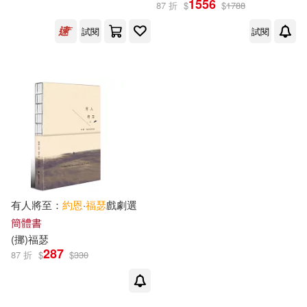
1556
87 折
$
$
1788
出版社
(可複選)
試閱
試閱
譯林出版社(2)
上海譯文出版社(1)
配送方式
(可複選)
可超商取貨(3)
可海外宅配(3)
有人將至：
約恩
·
福
瑟
戲劇選
簡體書
(
挪
)
福
瑟
可港澳店取(3)
287
87 折
$
$
330
可新加坡店取(3)