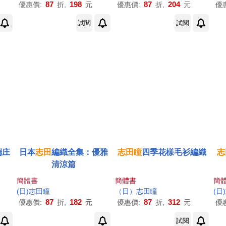
87
198
87
204
優惠價:
折,
元
優惠價:
折,
元
優
試閱
試閱
端庄
日本
志
田
編織全集：優雅
志
田
瞳
四季花樣毛衫編織
志
清涼篇
簡體書
簡體書
簡
(
日
)
志
田
瞳
（
日
）
志
田
瞳
(
日
)
87
182
87
312
優惠價:
折,
元
優惠價:
折,
元
優
試閱