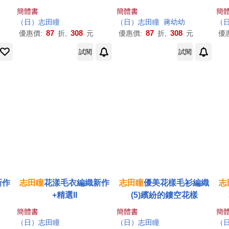
簡體書
簡體書
簡
（
日
）
志
田
瞳
（
日
）
志
田
瞳
蔣幼幼
（
87
308
87
308
優惠價:
折,
元
優惠價:
折,
元
優
試閱
試閱
新作
志
田
瞳
花漾毛衣編織新作
志
田
瞳
優美花樣毛衫編織
志
+精選II
(5)繽紛的鏤空花樣
簡體書
簡體書
簡
（
日
）
志
田
瞳
（
日
）
志
田
瞳
（