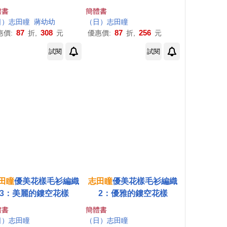
體書
簡體書
日
）
志
田
瞳
蔣幼幼
（
日
）
志
田
瞳
87
308
87
256
惠價:
折,
元
優惠價:
折,
元
試閱
試閱
田
瞳
優美花樣毛衫編織
志
田
瞳
優美花樣毛衫編織
3：美麗的鏤空花樣
2：優雅的鏤空花樣
體書
簡體書
日
）
志
田
瞳
（
日
）
志
田
瞳