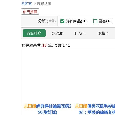
博客來
搜尋結果
熱門搜尋
分類
所有商品(18)
圖書(18)
(單選)
日期
價格
綜合排序
熱銷度
搜尋結果共
18
筆, 頁數
1
/ 1
志
田
瞳
經典棒針編織花樣2
志
田
瞳
優美花樣毛衫
50(增訂版)
(6)：華美的編織花