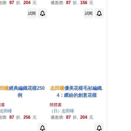
87
204
87
156
惠價:
折,
元
優惠價:
折,
元
試閱
試閱
田
瞳
經典編織花樣250
志
田
瞳
優美花樣毛衫編織.
例
4：繽紛的創意花樣
體書
簡體書
志
田
瞳
（
日
）
志
田
曈
87
256
87
204
惠價:
折,
元
優惠價:
折,
元