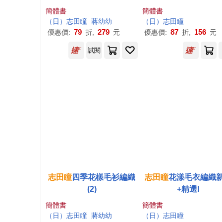
簡體書
簡體書
（
日
）
志
田
瞳
蔣幼幼
（
日
）
志
田
瞳
79
279
87
156
優惠價:
折,
元
優惠價:
折,
元
試閱
志
田
瞳
四季花樣毛衫編織
志
田
瞳
花漾毛衣編織
(2)
+精選I
簡體書
簡體書
（
日
）
志
田
瞳
蔣幼幼
（
日
）
志
田
瞳