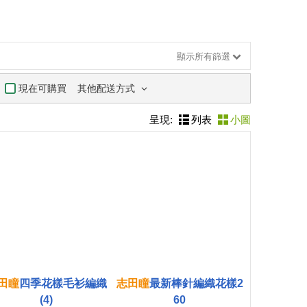
顯示所有篩選
其他配送方式
現在可購買
呈現:
列表
小圖
田
瞳
四季花樣毛衫編織
志
田
瞳
最新棒針編織花樣2
(4)
60