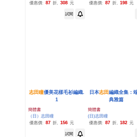
87
308
87
198
優惠價:
折,
元
優惠價:
折,
元
試閱
志
田
瞳
優美花樣毛衫編織.
日本
志
田
編織全集：
1
典雅篇
簡體書
簡體書
（
日
）
志
田
瞳
(
日
)
志
田
瞳
87
156
87
182
優惠價:
折,
元
優惠價:
折,
元
試閱