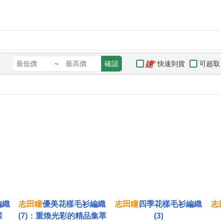
快速到貨
可超取
~
確認
編織
志
田
瞳
優美花樣毛衫編織
志
田
瞳
四季花樣毛衫編織
志
樣
(7)：重煥光彩的精品集萃
(3)