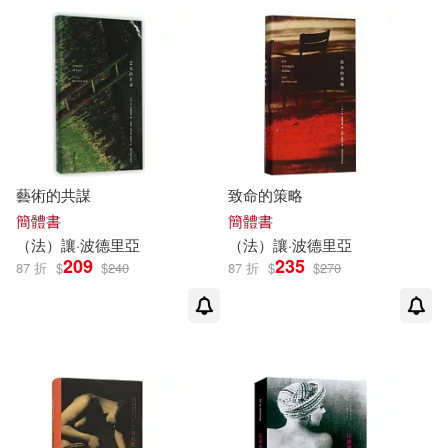
可超商取貨(16)
可海外宅配(16)
可港澳店取(16)
藝術的共謀
致命的策略
可新加坡店取(16)
簡體書
簡體書
（
法
）
讓
·
波德里亞
（
法
）
讓
·
波德里亞
209
235
87 折
$
$
240
87 折
$
$
270
可菲律賓店取(16)
其他
(可複選)
現在可購買商品(3)