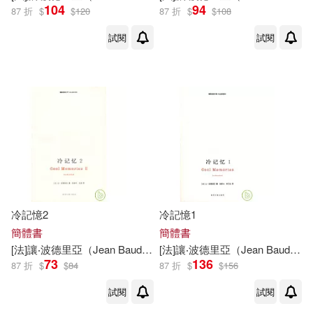
104
94
87 折
$
$
120
87 折
$
$
108
試閱
試閱
冷記憶2
冷記憶1
簡體書
簡體書
[
法
]
讓
‧
波德里亞
（Jean Baudrillard）
[
法
]
讓
張新木 王晶
‧
波德里亞
（Jean Baudrillard）
73
136
87 折
$
$
84
87 折
$
$
156
試閱
試閱