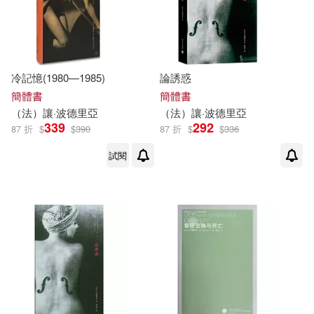
作者/演唱/譯/編/繪(16)
價格
-
冷記憶(1980—1985)
論誘惑
範圍
簡體書
簡體書
（
法
）
讓
·
波德里亞
（
法
）
讓
·
波德里亞
339
292
87 折
$
$
390
87 折
$
$
336
試閱