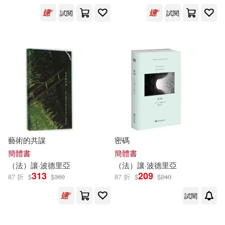
試閱
試閱
[法]讓‧波德里亞（Baudrillard，
J．）(2)
出版社
(可複選)
南京大學出版社(13)
譯林出版社(2)
藝術的共謀
密碼
簡體書
簡體書
（
法
）
讓
·
波德里亞
（
法
）
讓
·
波德里亞
河南大學出版社(1)
313
209
87 折
$
$
360
87 折
$
$
240
試閱
配送方式
(可複選)