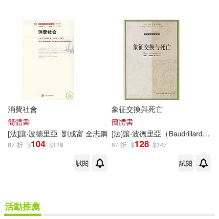
消費社會
象征交換與死亡
簡體書
簡體書
[
法
]
讓
‧
波德里亞
劉成富 全志鋼
[
法
]
讓
‧
波德里亞
（Baudrillard，J．）
104
128
87 折
$
$
119
87 折
$
$
147
試閱
試閱
活動推薦