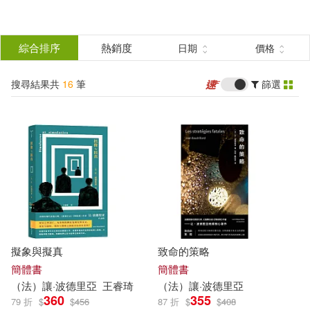
搜
尋
分類
綜合排序
熱銷度
日期
價格
(單選)
結
搜尋結果共
16
筆
篩選
圖書(16)
所有商品(16)
果
展開
篩
選
作者
(可複選)
（法）讓·波德里亞(8)
擬象與擬真
致命的策略
[法]讓‧波德里亞（Jean Baudrillar
簡體書
簡體書
d）(4)
（
法
）
讓
·
波德里亞
王睿琦
（
法
）
讓
·
波德里亞
360
355
79 折
$
$
456
87 折
$
$
408
[法]讓‧波德里亞(2)