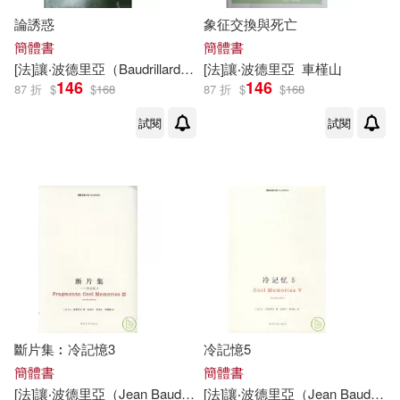
論誘惑
象征交換與死亡
簡體書
簡體書
[
法
]
讓
‧
波德里亞
（Baudrillard，J．）
[
法
]
讓
張新木
‧
波德里亞
車槿山
146
146
87 折
$
$
168
87 折
$
$
168
試閱
試閱
斷片集︰冷記憶3
冷記憶5
簡體書
簡體書
[
法
]
讓
‧
波德里亞
（Jean Baudrillard）
[
法
]
讓
張新木 陳（日文 min）樂 
‧
波德里亞
（Jean Baudrillard）