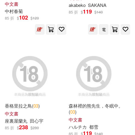
東方出版社(36)
中文書
akabeko
SAKANA
119
中村春菊
85 折
$
$
140
Julia Donaldson(15)
102
85 折
$
$
120
中國婦女出版社(35)
電
吉波鳥編輯團隊(15)
北方婦女兒童出版社(35)
渡瀨悠宇(15)
甘詰留太(15)
中央銀行(33)
典藏閣(33)
荷葉家教研中心(15)
台灣英文出版社(33)
酒井真由(15)
音樂之橋(33)
香格里拉之鳥(
03
)
森林裡的熊先生，冬眠中。
（美）桑德拉·博因頓(15)
(
03
)
中國紡織出版社(32)
中文書
中文書
座裏屋蘭丸
田心宇
（美）萊曼·弗蘭克·鮑姆(15)
238
ハルチカ
都雪
85 折
$
$
280
格林文化(32)
119
85 折
$
$
140