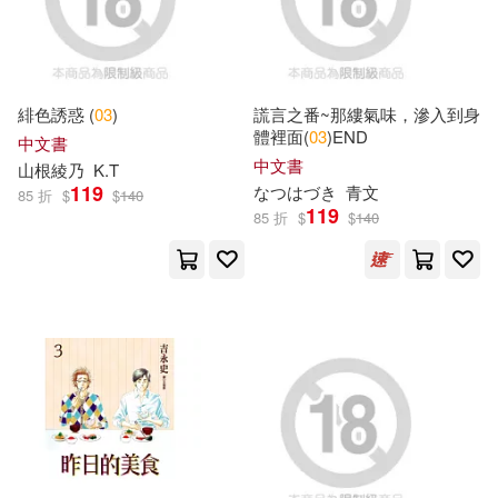
熟女TV(10)
矢澤愛(10)
新潮社(16)
英國DK(10)
機械工業出版社(16)
緋色誘惑 (
03
)
謊言之番~那縷氣味，滲入到身
體裡面(
03
)END
衛生福利部社區發展雜誌社(10)
中文書
水星外文雜誌(16)
中文書
山根綾乃
K.T
119
なつはづき
青文
85 折
$
$
140
（意）E.布索拉蒂等(10)
119
85 折
$
$
140
河圖文化(16)
青島出版社(16)
（美）約翰·R.埃里克森(10)
Little Tiger Press(15)
Anita Bijsterbosch(9)
世茂(15)
城邦原創(15)
Christopher Franceschelli(9)
小光點(15)
Eric Hill(9)
Nasa(9)