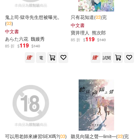
比利時氣球傳媒(12)
Aparte(23)
晨光出版社(23)
鬼上司‧獄寺先生想被曝光。
只有花知道(
03
)完
(
03
)
中文書
種村有菜(12)
中文書
寶井理人
熊次郎
中共研究雜誌社(22)
119
あらた六花
魏嫚秀
85 折
$
$
140
119
（美）莫·威廉斯(12)
85 折
$
$
140
北京理工大學出版社(22)
電
試閱
Ebers(11)
Georg(11)
慕客館(22)
童夢館(22)
Rosie Greening(11)
麥浩斯(21)
Smothers(11)
中國中醫藥出版社(20)
Tove Jansson(11)
北京時代華文書局(20)
可以用老師來練習SEX嗎?(
03
)
聽見向陽之聲—limit—(
03
)完