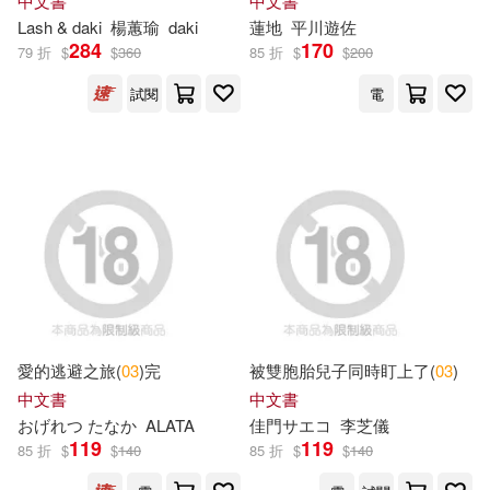
中文書
中文書
安達充(9)
月夜淚(9)
Lash & daki
楊蕙瑜
daki
蓮地
平川遊佐
臺灣師大出版社(14)
284
170
79 折
$
$
360
85 折
$
$
200
朝野始(9)
李紫蓉(9)
試閱
電
金盾出版社(14)
集英社(14)
槙陽子(9)
河本ほむら(9)
高寶(14)
海豚傳媒編(9)
HARPERCOLLINS PUBLISHERS
UK(13)
漢學研究編輯委員會(9)
MIRARE(13)
カナリア(13)
田中芳樹(9)
石塚真一(9)
愛的逃避之旅(
03
)完
被雙胞胎兒子同時盯上了(
03
)
三環出版社(13)
國史館(13)
中文書
中文書
美國美泰公司(9)
美園和花(9)
おげれつ たなか
ALATA
佳門サエコ
李芝儀
119
119
國立臺灣博物館(13)
85 折
$
$
140
85 折
$
$
140