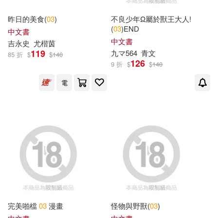
江蘇鳳凰科學技術出版社(15)
National Aeronautics and Space A
昨日的美食(
03
)
不良少年Ω屬於獸王大人!
dm(9)
(
03
)END
黑龍江少年兒童出版社(15)
中文書
中文書
吉永史
尤楷茵
PRESTIGE PHOTOGENICS(9)
119
九マ564
青文
85 折
$
$
140
Evidence(14)
126
9 折
$
$
140
《嬰兒畫報》編輯部(9)
電
harmonia mundi(14)
シネマジック(9)
任鵬(9)
安徽科學技術出版社(14)
千川(9)
城安良嬉(9)
少年兒童出版社(14)
夕夕美術(9)
最高人民法院出版社(14)
安徽少年兒童出版社(9)
完美啪檔
03
漫畫
怪物與野獸(
03
)
無非文化(14)