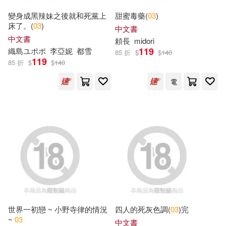
平木光枝(17)
林青慧(17)
維京(44)
吉林攝影出版社(41)
變身成黑辣妹之後就和死黨上
甜蜜毒藥(
03
)
床了。(
03
)
中文書
高橋留美子(17)
中文書
頼長
midori
信誼基金出版社(40)
119
織島ユポポ
李亞妮
都雪
85 折
$
$
140
119
85 折
$
$
140
（美）婉達·蓋格(17)
外語教學與研究出版社(40)
電
Nosy Crow(16)
采實文化(40)
中共研究月刊編輯委員會(16)
新疆青少年出版社(39)
小牛津編輯團隊(16)
電子工業出版社(39)
朧月(37)
小紅花圖書工作室(16)
灕江出版社(37)
新手父母(36)
世界一初戀 ~ 小野寺律的情況
四人的死灰色調(
03
)完
~
03
梁子(16)
海豚低幼館(16)
中文書