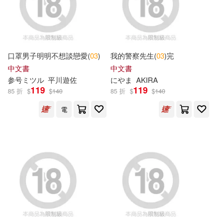
劉曉歌(18)
明天出版社(48)
北京小紅花圖書工作室(18)
デアゴスティーニ・ジャパン(47)
口罩男子明明不想談戀愛(
03
)
我的警察先生(
03
)完
中文書
中文書
野村美月(18)
参号ミツル
平川遊佐
にやま
AKIRA
新時代出版社(47)
119
119
85 折
$
$
140
85 折
$
$
140
（美）卡倫·卡茨(18)
電
海豚出版社(47)
深空出版(47)
（美）維吉尼亞·李·伯頓(18)
新星出版社(46)
三浦太郎(17)
四川少年兒童出版社(44)
小時報編輯部(17)
安徽少年兒童出版社(44)