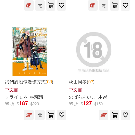
台北市立文獻館(18)
電
電
羽奕(11)
華幼編輯部(11)
台灣東販(18)
愛貝克思(18)
赫威．托雷(11)
高田裕三(11)
SECRET MUSIC(17)
（美）簡·約倫著；（美）馬克·蒂格
繪(11)
マガジンハウス(17)
Beatrix Potter(10)
博客來網路書店(17)
我們的地球漫步方式(
03
)
秋山同學(
03
)
Fiona Watt(10)
中文書
中文書
台灣電力股份有限公司(17)
ソライモネ
林琬清
のばらあいこ
木易
187
127
85 折
$
$
220
85 折
$
$
150
VALCLIMB(10)
乘風御劍(10)
吉波鳥文化(17)
電
交通部運輸研究所(10)
天津人民出版社(17)