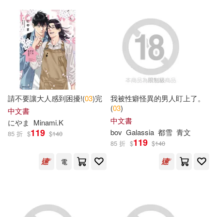
Brian(13)
Eric(13)
時報出版(29)
周顯宗(13)
意童文化主編(13)
江西高校出版社(29)
東雨文化編輯部(13)
華東師範大學出版社(29)
艾瑞．卡爾(13)
請不要讓大人感到困擾!(
03
)完
我被性癖怪異的男人盯上了。
Universal(27)
(
03
)
中文書
中文書
華碩文化編輯部(13)
にやま
Minami.K
119
好有感覺音樂(27)
bov
Galassia
都雪
青文
85 折
$
$
140
119
85 折
$
$
140
馮微焱(13)
Carle(12)
江蘇美術出版社(27)
電
Larousse Jeunesse(12)
BOUNCE SALES AND MARKETI
NG(26)
Not Available(12)