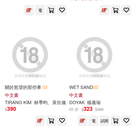
John(14)
浮兮(14)
電
湖北少年兒童出版社(32)
禾稼(14)
稚子文化(14)
花山文藝出版社(32)
胡媛媛(14)
銘顯文化(32)
長鴻出版社(32)
行政院原子能委員會輻射偵測中心
(14)
廣西師範大學出版社(31)
遠山繪麻(14)
關於慾望的那些事
03
WET SAND
03
河北教育出版社(31)
中文書
中文書
（美）瑪麗·波·奧斯本(14)
TIRANO KIM
林季昀、黃欣儀
DOYAK
楊蕙瑜
北京師範大學出版社(30)
390
323
$
85 折
$
$
380
（美）馬克·布朗(14)
電
試閱
湖北美術出版社(30)
新雅(29)