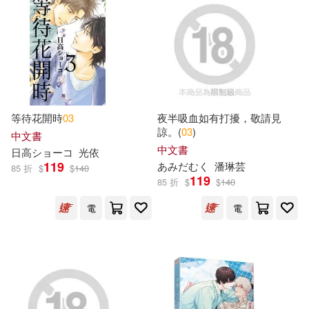
勞動部(12)
（美）史蒂芬·海倫伯格(9)
印刷工業出版社(12)
（美）美國孩之寶公司(9)
國防部青年日報(12)
墨刻(12)
（英）卡米拉·里德(9)
等待花開時
03
夜半吸血如有打擾，敬請見
浙江工商大學出版社(12)
諒。(
03
)
中文書
中文書
日高ショーコ
光依
Anna Milbourne(8)
119
あみだむく
潘琳芸
85 折
$
$
140
相信音樂(12)
知翎文化(12)
119
85 折
$
$
140
Cleverness(8)
G.V.傑納頓(8)
電
電
福建人民出版社(12)
蓋亞(12)
Gullybaba Com(8)
Jason(8)
衛生福利部社會及家庭署(12)
Panel(8)
Papers(8)
講談社(12)