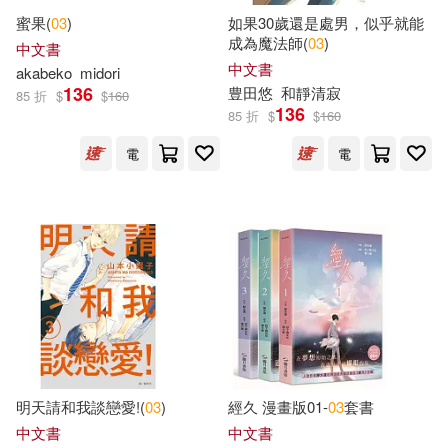
台灣銀行台灣經濟研究室(11)
蜜果(
03
)
如果30歲還是處男，似乎就能
成為魔法師(
03
)
中文書
張秋林(8)
春輝(8)
中文書
akabeko
midori
哈爾濱出版社(11)
136
豊田悠
和靜清寂
85 折
$
$
160
136
85 折
$
$
160
梁子（繪編）(8)
森比左志(8)
四川科學技術出版社(11)
電
電
橋瓦娜．曼特加札(8)
清英(8)
國史館台灣文獻館(11)
渡航(8)
潘英麗(8)
國家圖書館漢學研究中心(11)
美女オムニバス(8)
國立台灣師範大學實輔處地方教育
輔導組(11)
胡斯特．艾爾佛思(8)
國立台灣藝術教育館(11)
明天請和我談戀愛!(
03
)
經久 漫畫版01-
03
套書
臺灣學通訊編輯委員會(8)
中文書
中文書