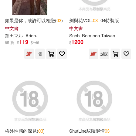
現在可購買商品(11545)
中央廣播電視大學出版社(99)
人類文化編輯部(35)
作者/演唱/譯/編/繪(8)
如果是你，或許可以相戀(
03
)
劍與花VOL.
03+
04特裝版
ARC Music(98)
中文書
中文書
FLOWER(33)
窪田マル
價格
Arieru
Snob
Bomtoon Taiwan
-
双美生活文創(98)
119
1200
範圍
85 折
$
$
140
$
（美）路德維格·貝梅爾曼斯(33)
電
試閱
長江少年兒童出版社(98)
弘兼憲史(32)
陳長海(31)
北京聯合出版公司(95)
世一文化編輯群(30)
人類文化(92)
禾流文創(92)
Nosy Crow Ltd(28)
アシェット・コレクションズ・ジ
ャパン(89)
幼獅文化(28)
格外性感的深見(
03
)
ShutLine馭險謎情
03
東立(86)
滾石(80)