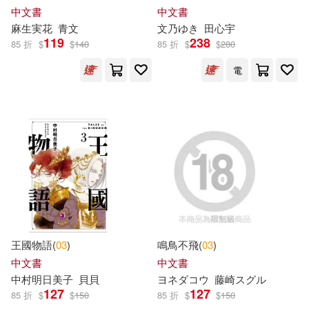
Yoyo Books(11)
中文書
中文書
吉林出版集團有限責任公司(20)
麻生実花
青文
文乃ゆき
田心宇
119
238
85 折
$
$
140
85 折
$
$
280
クール教信者(11)
吉林科學技術出版社(20)
電
中國幼兒百科全書編委會(11)
清華大學出版社(20)
中央存款保險公司存款保險資訊編
輯委員會(11)
中國輕工業出版社(19)
五味太郎(11)
華研(19)
人民法院出版社(11)
行政院原子能委員會(19)
王國物語(
03
)
鳴鳥不飛(
03
)
奧浩哉(11)
川口開治(11)
中文書
中文書
遼寧少年兒童出版社(19)
中村明日美子
貝貝
ヨネダコウ
藤崎スグル
127
127
85 折
$
$
150
85 折
$
$
150
情痴小和尚(11)
李唐文化(11)