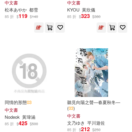
中文書
中文書
文心（主編）(28)
松本あやか
都雪
KYOU
黃欣儀
119
323
ライセンスエージェント(79)
85 折
$
$
140
85 折
$
$
380
（美）史蒂夫·梅茨格(27)
中國計量出版社(78)
Richard Powell(26)
天地出版社(78)
幼福(78)
幼福編輯部(26)
Linfair Records Limited(77)
プレステージ出版(25)
Penguin Group UK(76)
於清峰（主編）(25)
同情的形態
03
聽見向陽之聲—春夏秋冬—
浙江少年兒童出版社(73)
(
03
)
中文書
中文書
Nodeok
黃瑋涵
Various(24)
425
文乃ゆき
平川遊佐
上誼文化公司(70)
85 折
$
$
500
212
85 折
$
$
250