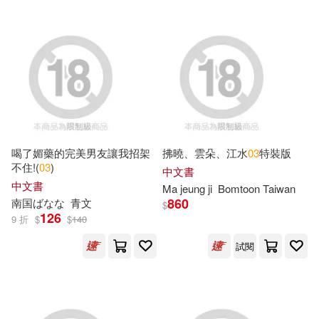
可超商取貨(14697)
風車編輯部(91)
中國人口出版社(193)
可海外宅配(14188)
プレステージ出版(写真集)(86)
禾廣(184)
中信出版社(154)
可港澳店取(13751)
アリスJAPAN(83)
MTEX(151)
可新加坡店取(13228)
喝了媚藥的完美男友讓我招架
拂曉、雲朵、江水
03
特裝版
風車編輯群(71)
れいむ(66)
不住!(
03
)
化學工業出版社(151)
中文書
可菲律賓店取(13776)
中文書
Ma jeung ji
Bomtoon Taiwan
根華編輯部(66)
860
南国ばなな
青文
$
PAD(148)
126
9 折
$
$
140
ラブポップ(64)
於清峰(57)
上市日期
試閱
(可複選)
Nosy Crow Ltd(140)
James(52)
AI-PROJECT(51)
一個月內上市新品(407)
人民郵電出版社(134)