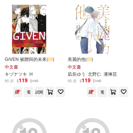
湖南少年兒童出版社(57)
成利新(21)
王培(21)
黑龍江美術出版社(57)
矢立肇(21)
美國漫威公司(21)
南京大學出版社(56)
HA-R(20)
BF(19)
Channel Classics(55)
GIVEN 被贈與的未來(
03
)
美麗的他(
03
)
中文書
中文書
Eric Carle(19)
キヅナツキ
H
凪良ゆう
北野仁
潘琳芸
廣東新世紀出版社(52)
119
119
85 折
$
$
140
85 折
$
$
140
Not Available (NA)(19)
電
試閱
電
上人(51)
未來出版社(50)
崔鍾雷(19)
Camilla Reid(18)
Usborne Publishing Ltd(49)
Jack(18)
London(18)
warner music(48)