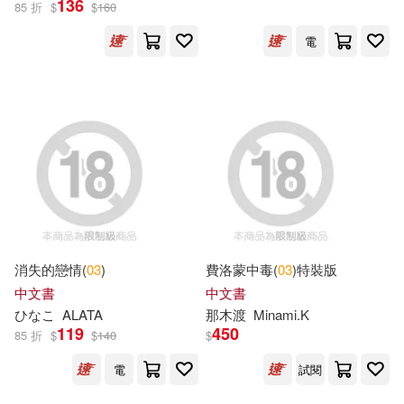
136
85 折
$
$
160
電
設計文具(476)
無印良品(6)
GLORY QUEST(185)
展開
日用清潔(9)
休閒生活(73)
極楽(167)
出版社
(可複選)
婦幼生活(135)
ホットエンターテイメント(142)
Ingram(1957)
尖端(1680)
餐廚生活(125)
Anonymous(133)
HA(109)
TMEplus(1474)
青文(1108)
鞋包配件(912)
寵物生活(77)
ビッグモーカル(108)
消失的戀情(
03
)
費洛蒙中毒(
03
)特裝版
說頻文化(542)
悅文社(512)
展開
中文書
中文書
ひなこ
ALATA
那木渡
Minami.K
PRESTIGE DIGITAL BOOK SERIE
玲廊滿藝(3)
電子書(4490)
119
450
S(94)
85 折
$
$
140
$
Neo Media(508)
配送方式
(可複選)
電
試閱
有聲書(4)
美國迪士尼公司(93)
台灣角川(367)
風車(229)