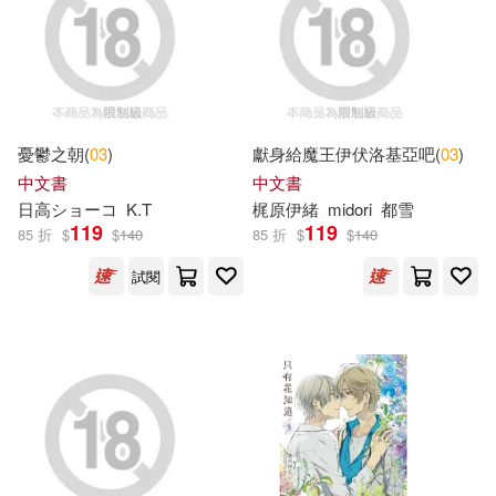
京采文教事業有限公司(26)
任丹（主編）(12)
東雨文化(26)
南京合谷科技信息技術有限公司(1
2)
貴州人民出版社(26)
憂鬱之朝(
03
)
獻身給魔王伊伏洛基亞吧(
03
)
中文書
中文書
大森藤ノ(12)
日高ショーコ
K.T
梶原伊緒
midori
都雪
巴比樂視(25)
119
119
85 折
$
$
140
85 折
$
$
140
小紅花童書工作室(12)
試閱
浙江人民美術出版社(25)
手塚治虫(12)
春田菜菜(12)
中國少年兒童出版社(24)
曉旻（主編）(12)
國立台灣科技大學教務處出版組(2
4)
木木樹文化(12)
復旦大學出版社(24)