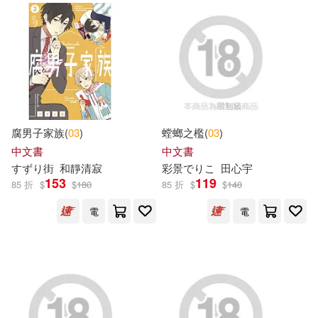
劉岳(10)
北条司(10)
小牛津(17)
朝華出版社(17)
吉根ゆりあ(10)
湖南美術出版社(17)
國立歷史博物館編輯委員會(10)
英屬蓋曼群島商家庭傳媒城邦(17)
腐男子家族(
03
)
螳螂之檻(
03
)
展望與探索雜誌社(10)
中文書
中文書
陝西人民教育出版社(17)
すずり街
和靜清寂
彩景でりこ
田心宇
153
119
85 折
$
$
180
85 折
$
$
140
憤怒的薩爾(10)
森日向子(10)
Textstream(16)
電
電
海潤陽光編繪(10)
Walker Books Ltd.(16)
海豚傳媒(10)
火槍手(10)
內政部國家公園署(16)