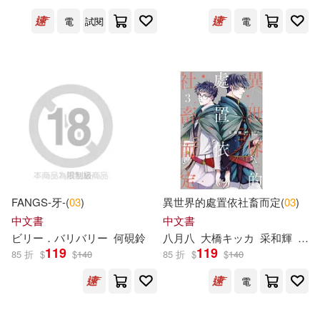
美國孩之寶公司(24)
電
試閱
電
人民文學出版社(69)
高中坤(24)
小魯文化(68)
（美）迪士尼公司(23)
武漢大學出版社(67)
草子信(22)
三日月(66)
根華(66)
陳長海（主編）(22)
吉林美術出版社(64)
世一(61)
FANGS-牙-(
03
)
異世界的處置依社畜而定(
03
)
中文書
中文書
FunHouse師資團隊(21)
ビリー．バリバリー
何硯鈴
八月八
大橋キッカ
采和輝
呂郁
接力出版社(60)
119
119
85 折
$
$
140
85 折
$
$
140
シャッフル(21)
電
SONY MUSIC(59)
富野由悠季(21)
張永梅(21)