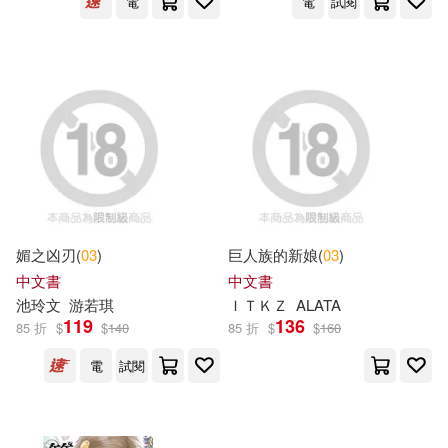
至強工作室編繪(9)
電
電
試閱
大石國際文化(13)
小天下(13)
臺灣史研究編輯委員會(9)
希望出版社(13)
教育部(13)
藤子‧F‧不二雄(9)
紳士出版(13)
臺灣麥克(13)
行政院農業委員會畜產試驗所(9)
華夏出版社(13)
青林(13)
護玄(9)
貓邏(9)
媚之凶刃(
03
)
巨人族的新娘(
03
)
KADOKAWA(12)
中文書
中文書
池玲文
游若琪
ＩＴＫＺ
ALATA
赤松中學(9)
長月達平(9)
119
136
中國大百科全書出版社(12)
85 折
$
$
140
85 折
$
$
160
陳漢玲(9)
電
試閱
中央研究院臺灣史研究所(12)
（美）卡拉·史蒂文斯(9)