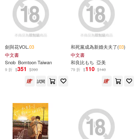
AIP-ROJECT(50)
Henry(50)
本週上市新品(84)
北京科學技術出版社(132)
童趣出版有限公司(49)
華碩文化(131)
電子書
(可複選)
（美）諾爾曼·伯德韋爾(45)
劍與花VOL.
03
和死黨成為新婚夫夫了(
03
)
PRESTIGE(129)
適合手機平板閱讀(367)
中文書
中文書
プレステージ出版（写真集）(42)
Snob
Bomtoon Taiwan
和良比もち
亞美
G-WALK(113)
351
110
9 折
$
$
390
79 折
$
$
140
適合平板閱讀(4123)
Campbell Books(41)
試閱
Macmillan UK(109)
免費電子書(8)
Sam Taplin(41)
MM-R(36)
飛燕文創事業有限公司(109)
美國尼克兒童頻道(36)
其他
(可複選)
二十一世紀出版社(100)
A&T(35)
Benji Davies(35)