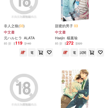
Publications(8)
Roger(8)
財政部中央存款保險股份有限公司
(12)
Soft(8)
YY的劣跡(8)
農業部林業試驗所(12)
非人之狼(
03
)
甜蜜的男子
03
中文書
中文書
めたる☆ハニィ(8)
元ハルヒラ
ALATA
Haejin
楊蕙瑜
黑龍江科學技術出版社(12)
119
272
85 折
$
$
140
85 折
$
$
320
久保田競(8)
八掛うみ(8)
電
電
試閱
Meister(11)
三民(11)
千葉梢(8)
古谷實(8)
中國科學技術大學出版社(11)
和田義臣(8)
唐家三少(8)
中央研究院數學研究所(11)
國史館館刊編輯委員會(8)
交通部運輸研究所(11)
大塚真一郎(8)
小花美穗(8)