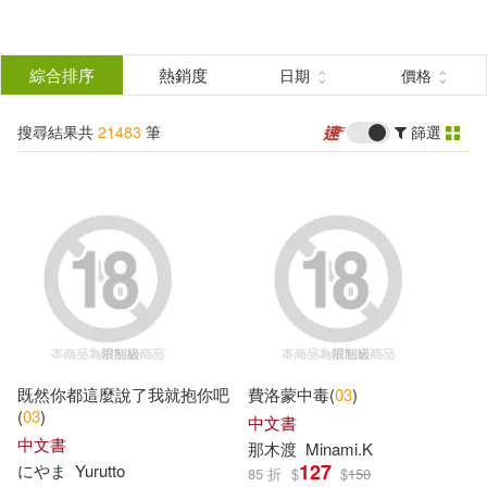
搜
尋
分類
綜合排序
熱銷度
日期
價格
(單選)
結
搜尋結果共
21483
筆
篩選
所有商品(21483)
果
圖書(12557)
影音(1223)
篩
選
雜誌(503)
美妝(186)
展開
作者
(可複選)
服飾(68)
家居生活(104)
既然你都這麼說了我就抱你吧
費洛蒙中毒(
03
)
美食(13)
3C(264)
ケイ・エム・プロデュース(529)
(
03
)
中文書
中文書
那木渡
Minami.K
127
にやま
Yurutto
85 折
$
$
150
家電(230)
保健(25)
チェリーズ(317)
LEO(206)