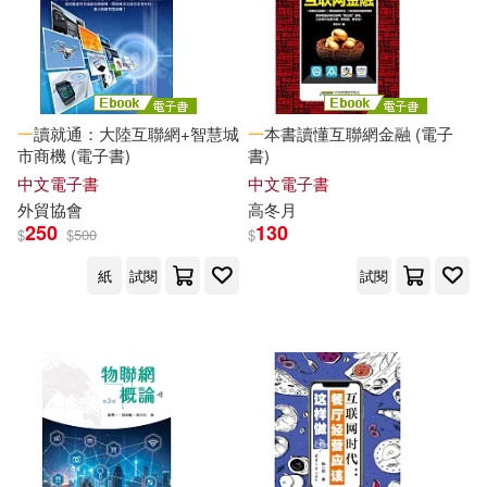
一
讀就通：大陸互聯網+智慧城
一
本書讀懂互聯網金融 (電子
市商機 (電子書)
書)
中文電子書
中文電子書
外貿協會
高冬月
250
130
$
$
500
$
紙
試閱
試閱