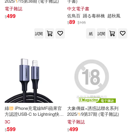
2025/
1
/15第38期 (電子雜誌)
子書)
電子雜誌
中文電子書
海天電商金融研究中心(1)
499
佐鳥百
踊る毒林檎
趙秋鳳
科學出版社(1)
$
89
$
$
105
淘寶大學，阿里研究院(1)
聯經出版公司(1)
莫克文化(1)
試閱
紙
試閱
王思嘉(1)
王紋(1)
麥田(1)
簡良諭(1)
約翰・伯格(1)
羅輯（主編）(1)
聯經出版數位出版部(1)
綠
聯
iPhone充電線MFi蘋果官
大象傳媒×誘惑誌聯名系列
方認證USB-C to Lightning快充
2025/
1
/9第37期 (電子雜誌)
莎莉•法蘭克(1)
華鎔(1)
傳輸線 金屬編織版 (
1
公尺 極
3C
電子雜誌
光銀)
599
499
$
$