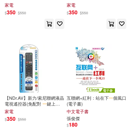
1304)
1302)
家電
家電
350
350
$
$
550
$
$
550
【NDr.AV】新力/索尼聯網液晶
互聯網+紅利：站在下
一
個風口
電視遙控器(免配對
一
鍵上
(電子書)
網/NET-1301)
家電
中文電子書
350
張俊傑
$
$
550
180
$