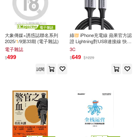
大象傳媒×誘惑誌聯名系列
綠
聯
iPhone充電線 蘋果官方認
2025/
1
/9第33期 (電子雜誌)
證 Lightning對USB連接線 快充
金屬編織版 (
1
公尺 深空灰)
電子雜誌
3C
499
649
$
$
$
1229
試閱