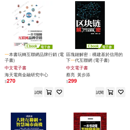
一
本書玩轉互聯網品牌行銷 (電
區塊鏈解密：構建基於信用的
子書)
下
一
代互聯網 (電子書)
中文電子書
中文電子書
海天電商金融研究中心
蔡亮
黃步添
270
299
$
$
試閱
試閱