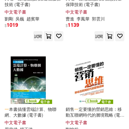
技術 (電子書)
保障技術 (電子書)
中文電子書
中文電子書
劉剛
吳巍
趙賓華
曹進
李鳳華
郭雲川
1019
1139
$
$
試閱
試閱
一
本書搞懂雲端計算、物聯
銷售
一
定要懂的營銷思維：移
網、大數據 (電子書)
動互聯網時代的層境戰略 (電子
書)
中文電子書
中文電子書