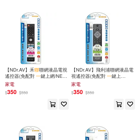
【NDr.AV】禾
聯
聯網液晶電視
【NDr.AV】飛利浦聯網液晶電
遙控器(免配對
一
鍵上網/NET-
視遙控器(免配對
一
鍵上
1308)
網/NET-1306P)
家電
家電
350
350
$
$
550
$
$
550