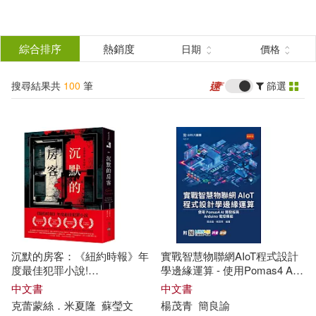
搜
尋
分類
綜合排序
熱銷度
日期
價格
(單選)
結
搜尋結果共
100
筆
篩選
圖書(29)
所有商品(100)
果
影音(1)
3C(9)
篩
選
家電(15)
餐廚生活(2)
展開
作者
(可複選)
鞋包配件(1)
電子書(43)
沉默的房客：《紐約時報》年
實戰智慧物聯網AIoT程式設計
法規應用研究中心（編）(2)
度最佳犯罪小說!
學邊緣運算 - 使用Pomas4 AI
《LibraryReads》網站推薦榜
開發板與Arduino電控模組 - 附
中文書
中文書
單第
一名
MOSME行動學習
一
點通：評
克蕾蒙絲．米夏隆
蘇瑩文
楊茂青
簡良諭
洪京一（主編）(2)
Inc(1)
量.加值