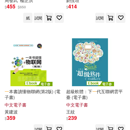
周發武
楊正洪
劉悅坦
455
414
$
$
650
$
紙
試閱
試閱
一
本書讀懂物聯網(第2版) (電
超級軟體：下
一
代互聯網雲平
子書)
臺 (電子書)
中文電子書
中文電子書
黃建波
王紋
359
239
$
$
試閱
試閱