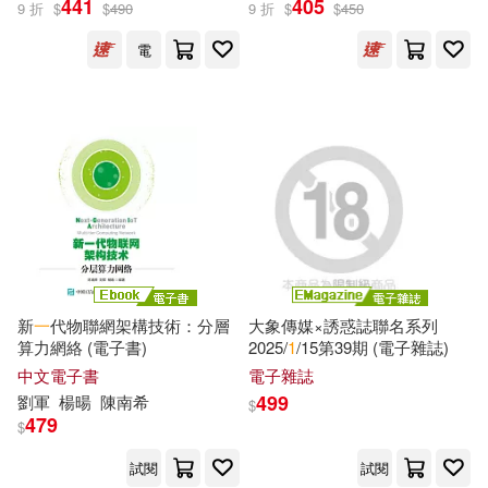
441
405
9 折
$
$
490
9 折
$
$
450
電
Number three pictures(1)
展開
Prewlom(1)
出版社
(可複選)
中國信息與電子工程科技發展戰略
研究中心(1)
曖維多媒體(10)
中國教育技術協會技術標准委員會
(1)
人民郵電出版社(9)
佐佐木讓（Sasaki Joh）(1)
新
一
代物聯網架構技術：分層
大象傳媒×誘惑誌聯名系列
算力網絡 (電子書)
2025/
1
/15第39期 (電子雜誌)
清華大學出版社(8)
展開
中文電子書
電子雜誌
佐鳥百(1)
499
劉軍
楊暘
陳南希
$
電子工業出版社(5)
479
$
配送方式
(可複選)
克蕾蒙絲．米夏隆(1)
劉剛(1)
試閱
試閱
中國法制出版社(3)