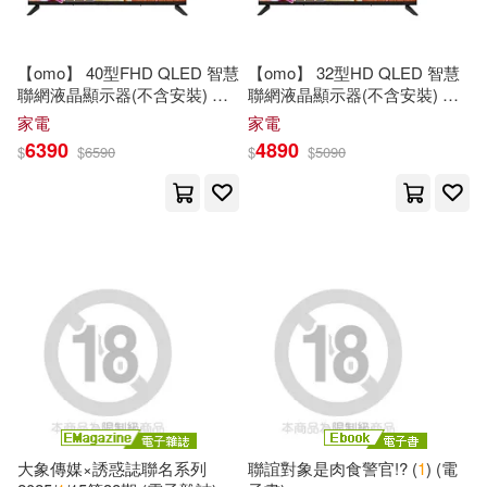
明白文化(1)
春光(1)
木曜4超玩(1)
朱利安(1)
【omo】 40型FHD QLED 智慧
【omo】 32型HD QLED 智慧
春天出版社(1)
時報出版(1)
聯網液晶顯示器(不含安裝) 贈3
聯網液晶顯示器(不含安裝) 贈3
合
1
快充數據充電線
合
1
快充數據充電線
家電
家電
李鳳華(1)
杨一然(1)
晨星(1)
暨南大學出版社(1)
6390
4890
$
$
6590
$
$
5090
林兩傳(1)
林麗清（主編）(1)
木馬文化(1)
東立(1)
梅強(1)
楊暘(1)
浙江大學出版社(1)
楊正洪(1)
楊茂青(1)
浙江工商大學出版社(1)
法規應用研究中心(1)
浙江教育出版社(1)
浙江省教育技術中心(1)
大象傳媒×誘惑誌聯名系列
聯誼對象是肉食警官!? (
1
) (電
白象文化(1)
皇冠(1)