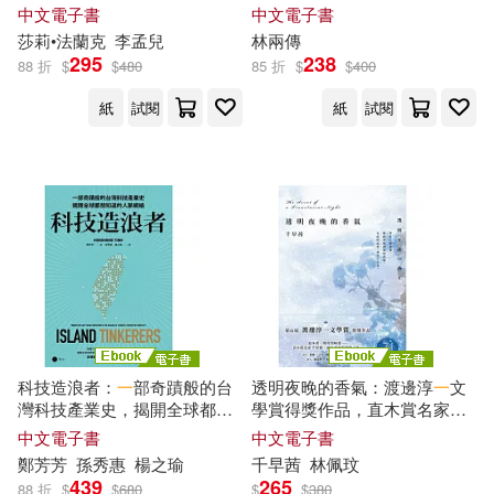
追尋自由的旅程 (電子書)
中文電子書
中文電子書
莎莉•法蘭克
李孟兒
林兩傳
295
238
88 折
$
$
480
85 折
$
$
400
紙
試閱
紙
試閱
科技造浪者：
一
部奇蹟般的台
透明夜晚的香氣：渡邊淳
一
文
灣科技產業史，揭開全球都想
學賞得獎作品，直木賞名家千
知道的人脈網絡 (電子書)
早茜感官書寫的顛峰之作! (電
中文電子書
中文電子書
子書)
鄭芳芳
孫秀惠
楊之瑜
千早茜
林佩玟
439
265
88 折
$
$
680
$
$
380