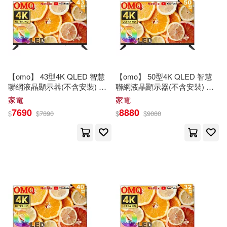
工業和信息化部電子工業標準化研
究院（主編）(1)
適合平板閱讀(20)
全華圖書(1)
張任坊(1)
張俊傑(1)
北京時代華文書局(1)
其他
(可複選)
張博一(1)
【omo】 43型4K QLED 智慧
【omo】 50型4K QLED 智慧
台科大(1)
商業周刊(1)
聯網液晶顯示器(不含安裝) 贈3
聯網液晶顯示器(不含安裝) 贈3
現在可購買商品(63)
合
1
快充數據充電線
合
1
快充數據充電線
張春磊，王一星，陳柱文(1)
家電
家電
國防工業出版社(1)
7690
8880
$
$
7890
$
$
9080
價格
-
範圍
張紹勳(1)
文丹楓，徐小波(1)
外貿協會(1)
天下書盟(1)
曹乃承(1)
曹進(1)
尖端(1)
崧燁文化(1)
最高人民檢察院第一檢察廳(1)
布克文化(1)
新文創文化(1)
朝比奈あすか(1)