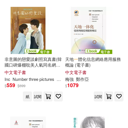
非意圖的戀愛談劇照寫真書(韓
天地
一
體化信息網絡應用服務
國口碑爆棚耽美人氣同名網
概論 (電子書)
劇，典藏每
一
幕的心動) (電子
中文電子書
中文電子書
書)
Inc
Number three pictures
莊曼淳
梅強
鄭作亞
559
1079
$
$
699
$
紙
試閱
試閱