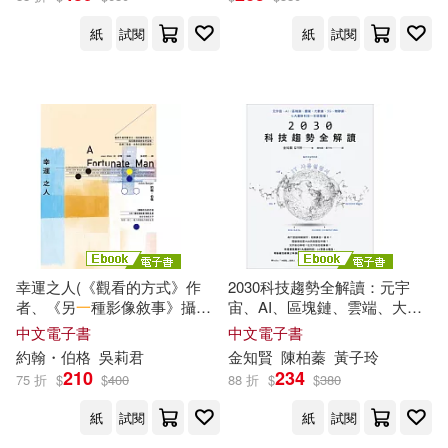
紙
試閱
紙
試閱
幸運之人(《觀看的方式》作
2030科技趨勢全解讀：元宇
者、《另
一
種影像敘事》攝影
宙、AI、區塊鏈、雲端、大數
名家聯手 對愛、死亡、權力與
據、5G、物聯網，七大最新科
中文電子書
中文電子書
階級的極致省思) (電子書)
技
一
本就搞懂! (電子書)
約翰・伯格
吳莉君
金知賢
陳柏蓁
黃子玲
210
234
75 折
$
$
400
88 折
$
$
380
紙
試閱
紙
試閱