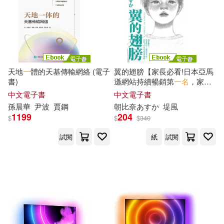
天地
一
體的天基傳輸網絡 (電子
翼的翅膀【家長必看!日本亞馬
書)
遜網站持續暢銷第
一名
，家長
瘋傳最有共鳴之書!】 (電子書)
中文電子書
中文電子書
孫晨華
尹波
賈鋼
朝比奈あすか
堤風
1199
204
$
$
$
340
試閱
紙
試閱