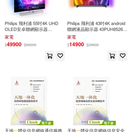
Philips 飛利浦 55吋4K UHD
Philips 飛利浦 43吋4K android
OLED安卓聯網顯示器
聯網液晶顯示器 43PUH8526
55OLED936
一
樓簽收，跨區
一
樓簽收，跨區費另計 黑
家電
家電
費另計 藍
49900
14900
$
$
89000
$
$
29800
天地
一
體化信息網絡通信服務
天地
一
體化信息網絡信息安全