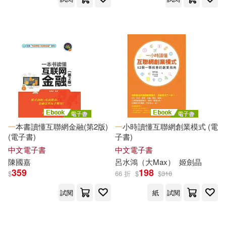
一
本書讀懂互聯網金融(第2版)
一
小時讀懂互聯網創業模式 (電
(電子書)
子書)
中文電子書
中文電子書
陳國嘉
呂水鴻（大Max）
姬劍晶
359
198
$
66 折
$
$
310
試閱
紙
試閱