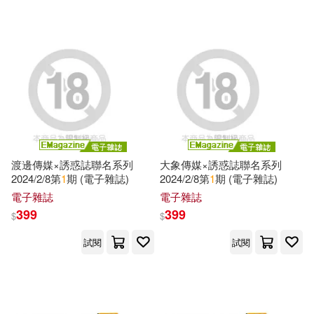
可超商取貨(31)
劉悅坦(1)
劉軍(1)
機械工業出版社(2)
可海外宅配(30)
千早茜(1)
吳巍(1)
社會科學文獻出版社(2)
可港澳店取(30)
吳飛(1)
呂水鴻（大Max）(1)
Universal(1)
可新加坡店取(29)
周發武(1)
唐人(1)
渡邊傳媒×誘惑誌聯名系列
大象傳媒×誘惑誌聯名系列
中國檢察出版社(1)
2024/2/8第
1
期 (電子雜誌)
2024/2/8第
1
期 (電子雜誌)
可菲律賓店取(30)
國家統計局統計設計管理司(1)
電子雜誌
電子雜誌
中國統計出版社(1)
399
399
$
$
外貿協會(1)
姬劍晶(1)
電子書
試閱
試閱
(可複選)
中國經濟出版社(1)
孫晨華(1)
尹波(1)
適合手機平板閱讀(23)
中國計畫出版社(1)