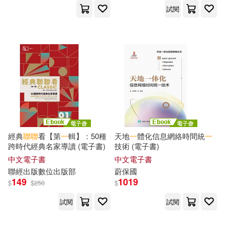
試閱
經典
聯
聯
看【第
一
輯】：50種
天地
一
體化信息網絡時間統
一
跨時代經典名家導讀 (電子書)
技術 (電子書)
中文電子書
中文電子書
聯
經出版數位出版部
蔚保國
149
1019
$
$
250
$
試閱
試閱