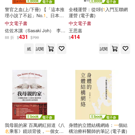
警官之血(上/下冊) 【「這本推
全棧運營：從0到
1
入門互聯網
理小說了不起」No.
1
、日本冒
運營 (電子書)
險小說協會大獎名作回歸!】
中文電子書
中文電子書
(電子書)
佐佐木讓（Sasaki Joh）
李漢庭
王思嘉
431
414
88 折
$
$
700
$
紙
試閱
試閱
我母親的家 百萬網紅頻道《八
身體的立體結構網絡：
一
個結
名
乘客》鏡頭背後，
一
個女兒
構治療科醫師的筆記 (電子書)