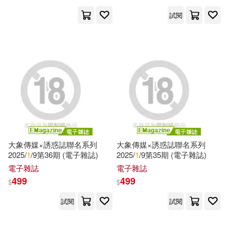
蔚保國(1)
蔡亮(1)
試閱
賈鋼(1)
赵宏智(1)
趙賓華(1)
踊る毒林檎(1)
郭雲川(1)
郭飛軍(1)
鄭一鴻(1)
鄭作亞(1)
大象傳媒×誘惑誌聯名系列
大象傳媒×誘惑誌聯名系列
2025/
1
/9第36期 (電子雜誌)
2025/
1
/9第35期 (電子雜誌)
鄭芳芳(1)
金一(1)
電子雜誌
電子雜誌
499
499
$
$
金知賢(1)
陳南希(1)
試閱
試閱
陳國嘉(1)
陳建華（主編）(1)