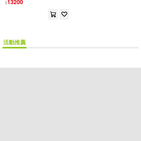
13200
$
可超商取貨(1)
可海外宅配(1)
可港澳店取(1)
活動推薦
可新加坡店取(1)
可菲律賓店取(1)
其他
(可複選)
現在可購買商品(1)
價格
-
範圍
重新設定
確認