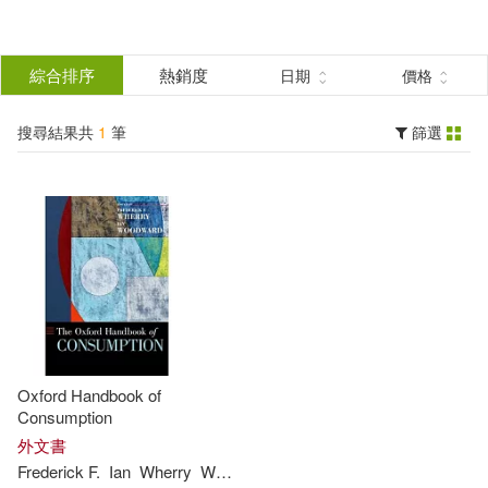
搜
尋
分類
綜合排序
熱銷度
日期
價格
(單選)
結
搜尋結果共
1
筆
篩選
圖書(1)
所有商品(1)
果
展開
篩
選
出版社
(可複選)
Ingram(1)
Oxford Handbook of
Consumption
配送方式
外文書
(可複選)
Frederick F.
Ian
Wherry
Woodward