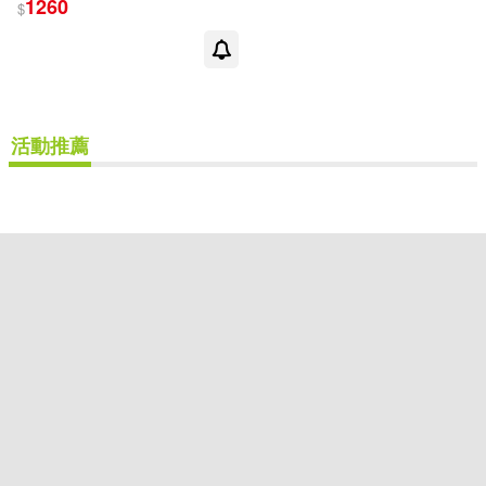
1260
$
出版社
(可複選)
Ingram(1)
活動推薦
配送方式
(可複選)
可超商取貨(1)
可海外宅配(1)
可港澳店取(1)
可新加坡店取(1)
可菲律賓店取(1)
重新設定
確認