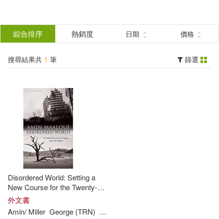
搜
尋
分類
綜合排序
熱銷度
日期
價格
(單選)
結
搜尋結果共
1
筆
篩選
圖書(1)
所有商品(1)
果
展開
篩
選
作者
(可複選)
Amin/ Miller(1)
Disordered World: Setting a
George (TRN)(1)
Maalouf(1)
New Course for the Twenty-
first Century
外文書
Amin/ Miller
George (TRN)
Maalouf