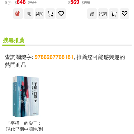
648
569
9 折
$
$
720
$
$
720
出版社
(可複選)
電
試閱
紙
試閱
國立臺灣大學出版中心(2)
搜尋推薦
配送方式
(可複選)
查詢關鍵字:
, 推薦您可能感興趣的
9786267768181
熱門商品
可超商取貨(1)
可海外宅配(1)
可港澳店取(1)
可新加坡店取(1)
「平權」的影子：
可菲律賓店取(1)
現代早期中國性/別