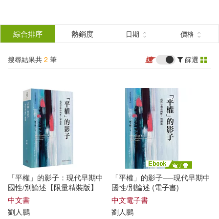
搜
尋
分類
綜合排序
熱銷度
日期
價格
(單選)
結
搜尋結果共
2
筆
篩選
圖書(1)
所有商品(2)
果
電子書(1)
篩
選
展開
作者
(可複選)
「平權」的影子：現代早期中
「平權」的影子──現代早期中
劉人鵬(2)
國性/別論述【限量精裝版】
國性/別論述 (電子書)
中文書
中文電子書
劉人鵬
劉人鵬