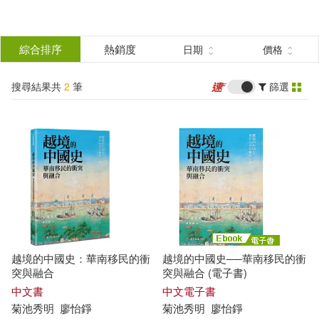
搜
尋
分類
綜合排序
熱銷度
日期
價格
(單選)
結
搜尋結果共
2
筆
篩選
圖書(1)
所有商品(2)
果
電子書(1)
篩
選
展開
作者
(可複選)
越境的中國史：華南移民的衝
越境的中國史──華南移民的衝
菊池秀明(2)
突與融合
突與融合 (電子書)
中文書
中文電子書
菊池秀明
廖怡錚
菊池秀明
廖怡錚