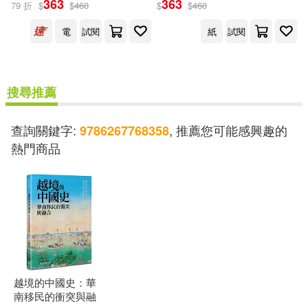
363
363
79 折
$
$
460
$
$
460
出版社
(可複選)
電
試閱
紙
試閱
國立臺灣大學出版中心(2)
搜尋推薦
配送方式
(可複選)
查詢關鍵字:
, 推薦您可能感興趣的
9786267768358
熱門商品
可超商取貨(1)
可海外宅配(1)
可港澳店取(1)
可新加坡店取(1)
越境的中國史：華
可菲律賓店取(1)
南移民的衝突與融