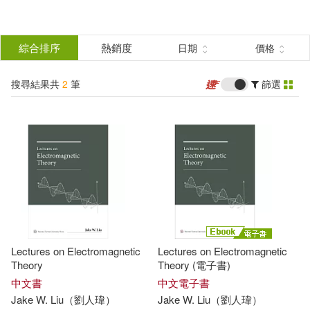
搜
尋
分類
綜合排序
熱銷度
日期
價格
(單選)
結
搜尋結果共
2
筆
篩選
圖書(1)
所有商品(2)
果
電子書(1)
篩
選
展開
作者
(可複選)
Lectures on Electromagnetic
Lectures on Electromagnetic
Jake W. Liu（劉人瑋）(2)
Theory
Theory (電子書)
中文書
中文電子書
Jake W. Liu（劉人瑋）
Jake W. Liu（劉人瑋）