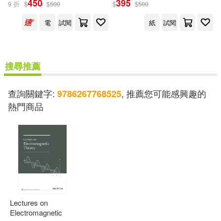
450
395
9 折
$
$
500
$
$
500
出版社
(可複選)
電
試閱
紙
試閱
國立臺灣大學出版中心(2)
搜尋推薦
配送方式
(可複選)
查詢關鍵字:
, 推薦您可能感興趣的
9786267768525
熱門商品
可超商取貨(1)
可海外宅配(1)
可港澳店取(1)
可新加坡店取(1)
Lectures on
可菲律賓店取(1)
Electromagnetic