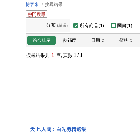
博客來
搜尋結果
熱門搜尋
分類
所有商品(1)
圖書(1)
(單選)
日期
價格
綜合排序
熱銷度
搜尋結果共
1
筆, 頁數
1
/ 1
天上.人間：白先勇精選集