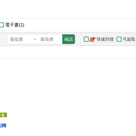
電子書(1)
快速到貨
可超取
~
確認
的轉
)