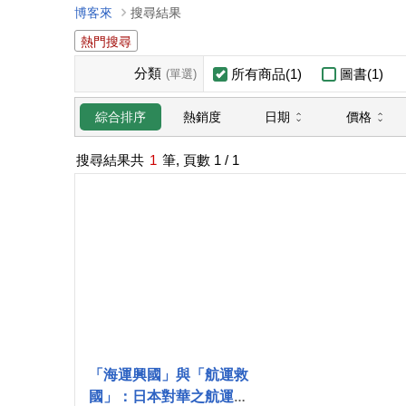
博客來
搜尋結果
熱門搜尋
分類
所有商品(1)
圖書(1)
(單選)
日期
價格
綜合排序
熱銷度
搜尋結果共
1
筆, 頁數
1
/ 1
「海運興國」與「航運救
國」：日本對華之航運競