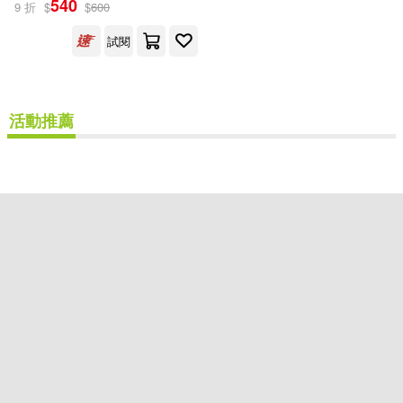
540
9 折
$
$
600
國立臺灣大學出版中心(1)
試閱
配送方式
(可複選)
活動推薦
可超商取貨(1)
可海外宅配(1)
可港澳店取(1)
可新加坡店取(1)
可菲律賓店取(1)
重新設定
確認
其他
(可複選)