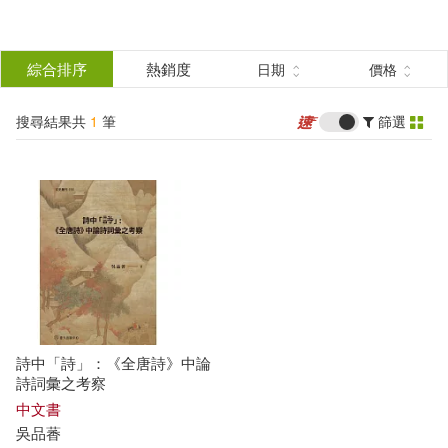
搜
尋
分類
綜合排序
熱銷度
日期
價格
(單選)
結
搜尋結果共
1
筆
篩選
圖書(1)
所有商品(1)
果
展開
篩
選
作者
(可複選)
吳品萫(1)
詩中「詩」：《全唐詩》中論
詩詞彙之考察
出版社
中文書
(可複選)
吳品萫