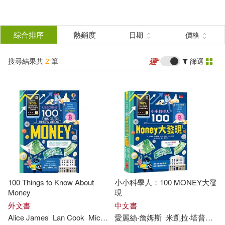
搜
尋
分類
綜合排序
熱銷度
日期
價格
(單選)
結
搜尋結果共
2
筆
篩選
圖書(2)
所有商品(2)
果
展開
篩
選
作者
(可複選)
Alice James(1)
Lan Cook(1)
100 Things to Know About
小小科學人：100 MONEY大發
Micaela Tapsell(1)
Money
現
外文書
中文書
Alice
James
Lan
Cook
Micaela
愛麗絲‧詹姆斯
Tapsell
Victoria
米凱拉‧塔普塞爾
Williams
Anton 
Victoria Williams(1)