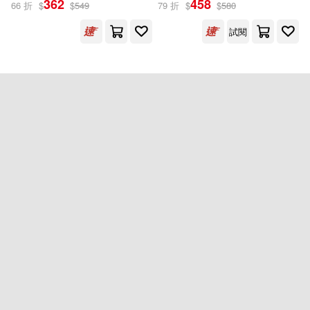
362
458
66 折
$
$
549
79 折
$
$
580
試閱
愛麗絲‧詹姆斯(1)
米凱拉‧塔普塞爾(1)
維多利亞‧威廉斯(1)
藍‧庫克(1)
出版社
(可複選)
Usborne Publishing Ltd(1)
重新設定
確認