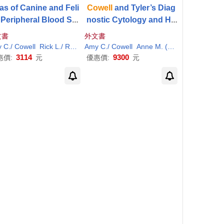
las of Canine and Feli
Cowell
and Tyler’s Diag
 Peripheral Blood Sm
nostic Cytology and He
rs Pageburst on Vital
matology of the Dog an
文書
外文書
ource Access Code
d Cat
zi
y
resa E. (EDT)/ Tyler
C
Ronald D.
./
Cowell
Rick
Theresa E./ Tyler
L
./ Rizzi
Valenciano
Ronald D.
Amy
C
Valenciano
./
Cowell
Theresa E./ Tyler
Anne M. (CON)
Valenciano
Ph.D. (CON
3114
9300
惠價:
元
優惠價:
元