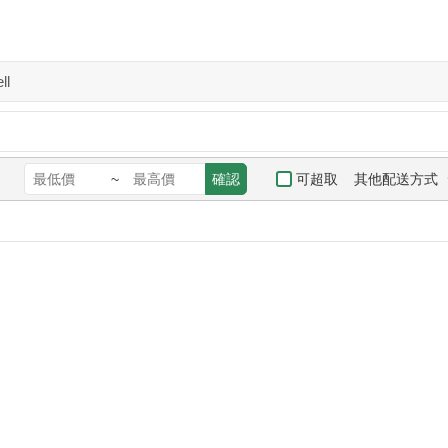
ll
其他配送方式
可超取
~
確認