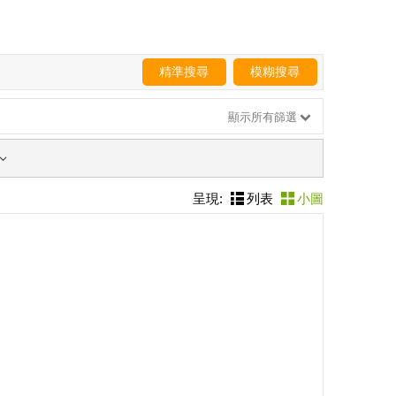
精準搜尋
模糊搜尋
顯示所有篩選
呈現:
列表
小圖