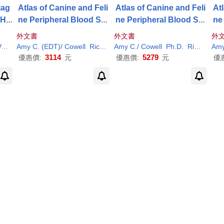
iag
Atlas of Canine and Feli
Atlas of Canine and Feli
At
 He
ne Peripheral Blood Sm
ne Peripheral Blood Sm
ne
 an
ears: Pageburst on Kno
ears
ea
外文書
外文書
外
Vitalsource Retail Printe
S
ano
Amy
C
. (EDT)/
Cowell
Rick
L
. (EDT)/ Rizzi
Amy
C
./
Cowell
Ronald D. (EDT)
Ph.D.
Rick
L
./ Riz
Am
The
d Access Card
3114
5279
優惠價:
元
優惠價:
元
優