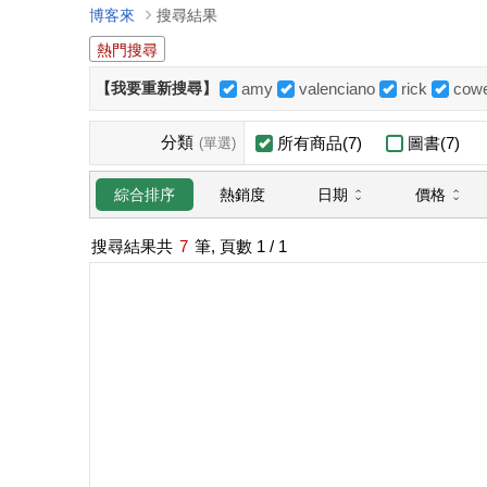
博客來
搜尋結果
熱門搜尋
【我要重新搜尋】
amy
valenciano
rick
cowe
分類
所有商品(7)
圖書(7)
(單選)
日期
價格
綜合排序
熱銷度
搜尋結果共
7
筆, 頁數
1
/ 1