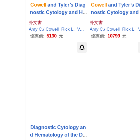
Cowell
and Tyler’s Diag
Cowell
and Tyler’s D
nostic Cytology and He
nostic Cytology and
matology of the Dog an
matology of the Dog
外文書
外文書
d Cat - Elsevier E-book
d Cat
Amy
C
./
Cowell
Rick
L
.
Valenciano
Amy
C
./
Cowell
Rick
L
.
Valenci
on Vitalsource Retail Ac
5130
10799
優惠價:
元
優惠價:
元
cess
Diagnostic Cytology an
d Hematology of the Do