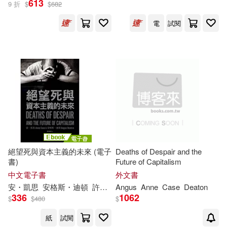
613
9 折
$
$
682
電
試閱
安・凱思(2)
安格斯・迪頓(2)
Angus Deaton(1)
Anne Case(1)
出版社
(可複選)
絕望死與資本主義的未來 (電子
Deaths of Despair and the
書)
Future of Capitalism
Ingram(2)
星出版(2)
中文電子書
外文書
安・凱思
安格斯・迪頓
許瑞宋
Angus
Anne
Case
Deaton
336
1062
California Princeton(1)
$
$
480
$
紙
試閱