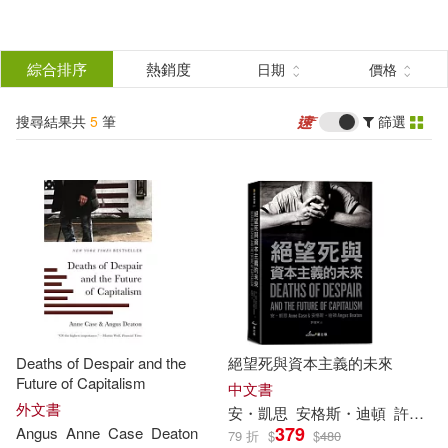
搜
尋
分類
綜合排序
熱銷度
日期
價格
(單選)
結
搜尋結果共
5
筆
篩選
圖書(4)
所有商品(5)
果
電子書(1)
篩
選
展開
作者
(可複選)
Deaths of Despair and the
絕望死與資本主義的未來
Angus(2)
Anne(2)
Future of Capitalism
中文書
外文書
安・凱思
安格斯・迪頓
許瑞宋
379
Angus
Anne
Case
Deaton
79 折
$
$
480
Case(2)
Deaton(2)