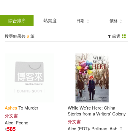
搜
尋
分類
綜合排序
熱銷度
日期
價格
(單選)
結
搜尋結果共
6
筆
篩選
圖書(6)
所有商品(6)
果
展開
篩
選
作者
(可複選)
Alec(4)
Ash(3)
Ashes
To Murder
While We’re Here: China
Alec (EDT)/ Pellman(1)
Stories from a Writers’ Colony
外文書
外文書
Alec
Peche
585
Alec
(EDT)/ Pellman
Ash
Tom (EDT)
$
Alec Ash(1)
Lynch(1)