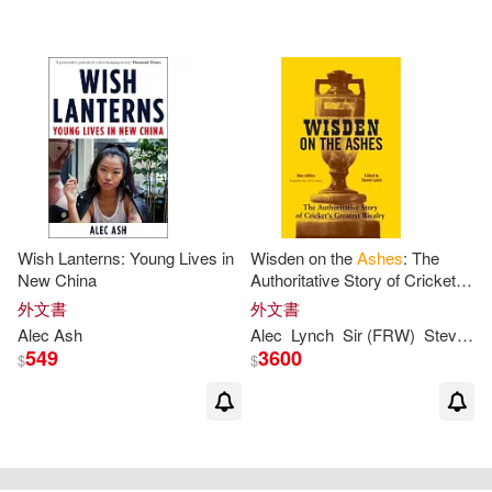
可超商取貨(6)
可海外宅配(6)
可港澳店取(6)
可新加坡店取(6)
可菲律賓店取(6)
Wish Lanterns: Young Lives in
Wisden on the
Ashes
: The
New China
Authoritative Story of Cricket’s
Greatest Rivalry, Updated to
外文書
外文書
Include the 2015 Series
其他
(可複選)
Alec
Ash
Alec
Lynch
Sir (FRW)
Steven (EDT)/ Bedser
549
3600
$
$
現在可購買商品(2)
重新設定
確認
作者/演唱/譯/編/繪(1)