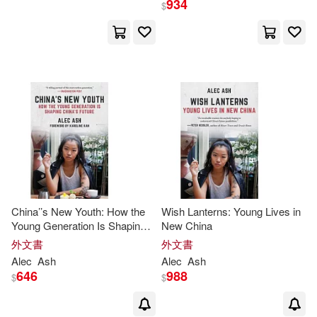
934
$
Peche(1)
Sir (FRW)(1)
Steven (EDT)/ Bedser(1)
Tom (EDT)(1)
出版社
(可複選)
China’’s New Youth: How the
Wish Lanterns: Young Lives in
Young Generation Is Shaping
New China
Ingram(5)
Macmillan UK(1)
China’’s Future
外文書
外文書
Alec
Ash
Alec
Ash
646
988
$
$
配送方式
(可複選)