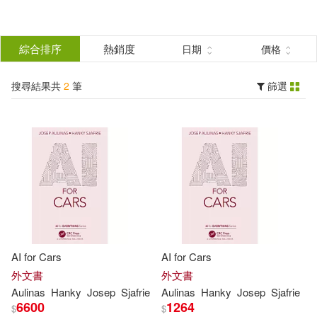
搜
尋
分類
綜合排序
熱銷度
日期
價格
(單選)
結
搜尋結果共
2
筆
篩選
圖書(2)
所有商品(2)
果
展開
篩
選
作者
(可複選)
Aulinas(2)
Hanky(2)
AI for Cars
AI for Cars
Josep(2)
Sjafrie(2)
外文書
外文書
Aulinas
Hanky
Josep
Sjafrie
Aulinas
Hanky
Josep
Sjafrie
6600
1264
$
$