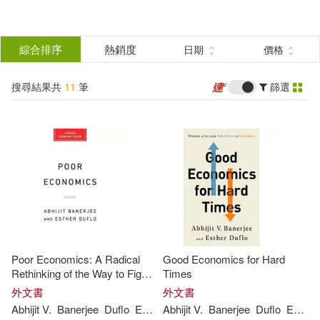
搜
尋
分類
綜合排序
熱銷度
日期
價格
(單選)
結
搜尋結果共
11
筆
篩選
圖書(11)
所有商品(11)
果
展開
篩
選
作者
(可複選)
Banerjee(9)
Abhijit V.(8)
Poor Economics: A Radical
Good Economics for Hard
Duflo(8)
Esther(8)
Rethinking of the Way to Fight
Times
Global Poverty
外文書
外文書
Abhijit
V
.
Banerjee
Duflo
Esther
Abhijit
V
.
Banerjee
Duflo
Esther
Abhijit V. Banerjee(1)
展開