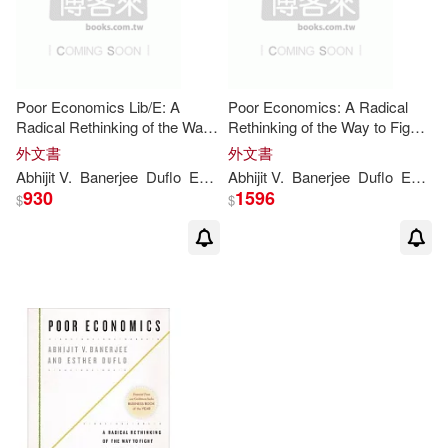
Poor Economics Lib/E: A
Poor Economics: A Radical
Radical Rethinking of the Way
Rethinking of the Way to Fight
to Fight Global Poverty
Global Poverty
外文書
外文書
Abhijit
V
.
Banerjee
Duflo
Esther
Abhijit
V
.
Banerjee
Duflo
Esther
930
1596
$
$