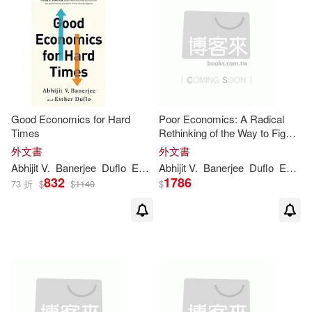
Good Economics for Hard
Poor Economics: A Radical
Times
Rethinking of the Way to Fight
Global Poverty
外文書
外文書
Abhijit
V
.
Banerjee
Duflo
Esther
Abhijit
V
.
Banerjee
Duflo
Esther
832
1786
73 折
$
$
1140
$