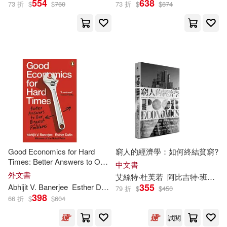
554
638
73 折
$
$
760
73 折
$
$
874
Abhijit V./ Duflo(1)
出版社
(可複選)
Brian (NRT)(1)
Ingram(9)
Esther Duflo(1)
Penguin Group UK(1)
Esther/ Holsopple(1)
群學(1)
Good Economics for Hard
窮人的經濟學：如何終結貧窮?
艾絲特‧杜芙若(1)
Times: Better Answers to Our
中文書
Biggest Problems
外文書
配送方式
(可複選)
艾絲特‧杜芙若
阿比吉特‧班納吉
阿比吉特‧班納吉(1)
355
Abhijit
V
.
Banerjee
Esther
Duflo
79 折
$
$
450
398
66 折
$
$
604
可超商取貨(11)
試閱