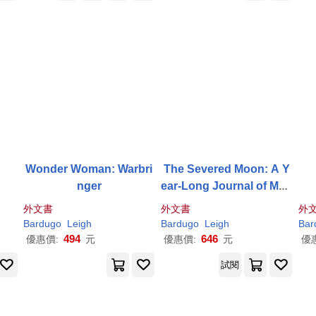
Wonder Woman: Warbri
The Severed Moon: A Y
nger
ear-Long Journal of Mag
ic
外文書
外文書
外
Bardugo
Leigh
Bardugo
Leigh
Bar
494
646
優惠價:
元
優惠價:
元
優
試閱