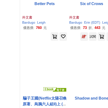
Better Pets
Six of Crows
外文書
外文書
Bardugo
Leigh
Bardugo
Erin (EDT)
Leig
760
73
443
優惠價:
元
優惠價:
折,
元
試閱
騙子王國(Netflix太陽召喚
Shadow and Bon
原著、烏鴉六人組II)上 (電