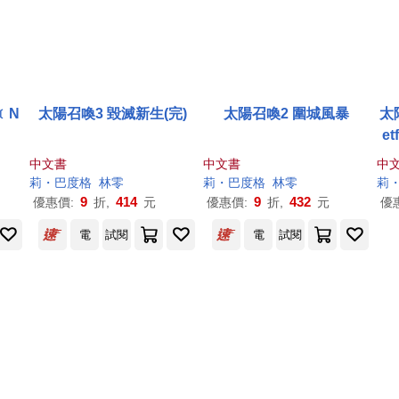
﹝N
太陽召喚3 毀滅新生(完)
太陽召喚2 圍城風暴
太
﹞
e
中文書
中文書
中
莉・巴度格
林零
莉・巴度格
林零
莉
9
414
9
432
優惠價:
折,
元
優惠價:
折,
元
優
電
試閱
電
試閱