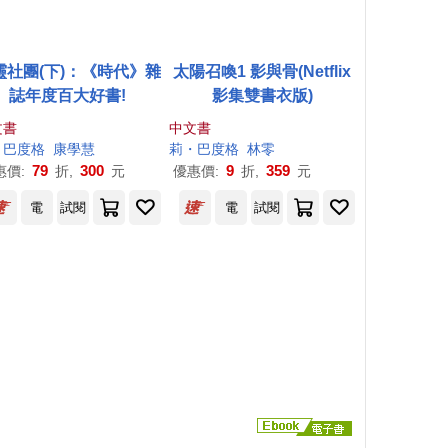
靈社團(下)：《時代》雜
太陽召喚1 影與骨(Netflix
誌年度百大好書!
影集雙書衣版)
文書
中文書
・巴度格
康學慧
莉・巴度格
林零
79
300
9
359
惠價:
折,
元
優惠價:
折,
元
電
試閱
電
試閱