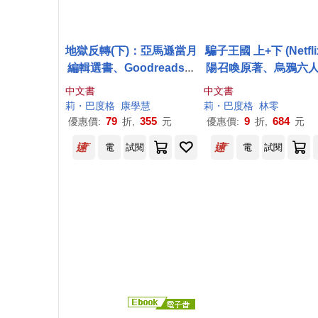
地獄反轉(下)：亞馬遜當月
騙子王國 上+下 (Netfl
編輯選書、Goodreads讀
陽召喚原著、烏鴉六人
者票選年度NO.1奇幻小說!
I)
中文書
中文書
莉・巴度格
康學慧
莉・巴度格
林零
79
355
9
684
優惠價:
折,
元
優惠價:
折,
元
電
試閱
電
試閱