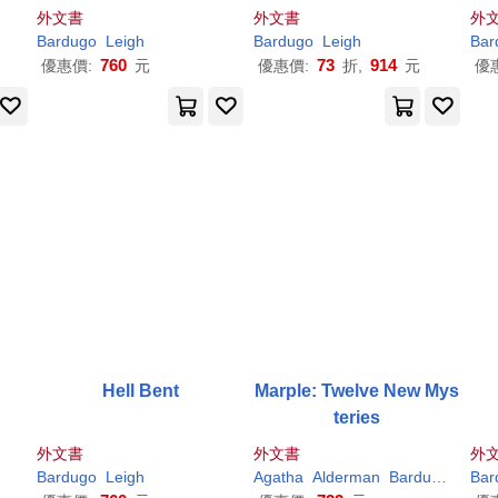
ingdom
外文書
外文書
外
Bardugo
Leigh
Bardugo
Leigh
Bar
760
73
914
優惠價:
元
優惠價:
折,
元
優
Hell Bent
Marple: Twelve New Mys
teries
外文書
外文書
外
Bardugo
Leigh
Agatha
Alderman
Bardugo
Chris
Bar