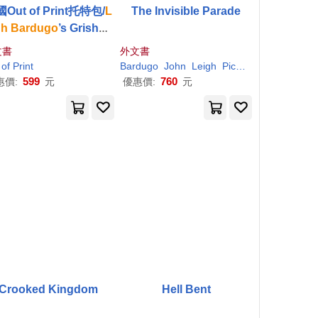
Out of Print托特包/
L
The Invisible Parade
gh
Bardugo
’s Grishav
e: Crow Club Tote Ba
文書
外文書
g
of Print
Bardugo
John
Leigh
Picacio
599
760
惠價:
元
優惠價:
元
Crooked Kingdom
Hell Bent