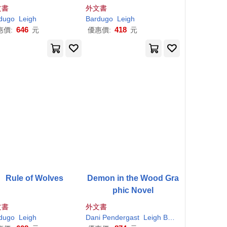
文書
外文書
dugo
Leigh
Bardugo
Leigh
646
418
惠價:
元
優惠價:
元
Rule of Wolves
Demon in the Wood Gra
phic Novel
文書
外文書
tie
dugo
Leigh
Leigh
Naomi
Dani Pendergast
Leigh
Bardugo