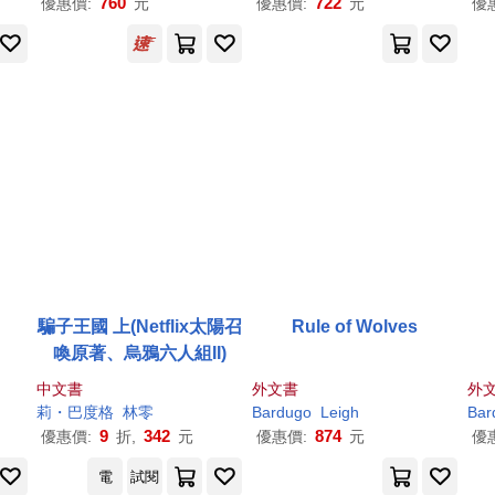
760
722
優惠價:
元
優惠價:
元
優
騙子王國 上(Netflix太陽召
Rule of Wolves
喚原著、烏鴉六人組II)
中文書
外文書
外
莉・巴度格
林零
Bardugo
Leigh
Bar
9
342
874
優惠價:
折,
元
優惠價:
元
優
電
試閱