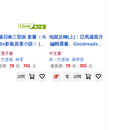
陽召喚三部曲 套書 ﹝N
地獄反轉(上)：亞馬遜當月
tflix影集原著小說﹞ (電
編輯選書、Goodreads讀
子書)
者票選年度NO.1奇幻小說!
文電子書
中文書
・巴度格
林零
莉・巴度格
康學慧
79
741
79
355
惠價:
折,
元
優惠價:
折,
元
試閱
電
試閱