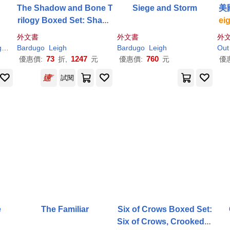
The Shadow and Bone T
Siege and Storm
美國
rilogy Boxed Set: Shado
ei
w and Bone, Siege and
ers
外文書
外文書
外
Storm, Ruin and Rising
h
/ Stein
Bardugo
Leigh
Bardugo
Leigh
Out 
73
1247
760
優惠價:
折,
元
優惠價:
元
優
試閱
e
The Familiar
Six of Crows Boxed Set:
Six of Crows, Crooked K