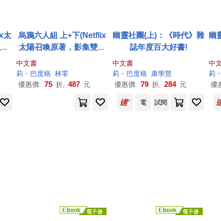
ix太
烏鴉六人組 上+下(Netflix
幽靈社團(上)：《時代》雜
幽
組I
太陽召喚原著，影集雙書
誌年度百大好書!
衣版)
中文書
中文書
中
莉・巴度格
林零
莉・巴度格
康學慧
莉
75
487
79
284
優惠價:
折,
元
優惠價:
折,
元
優
電
試閱