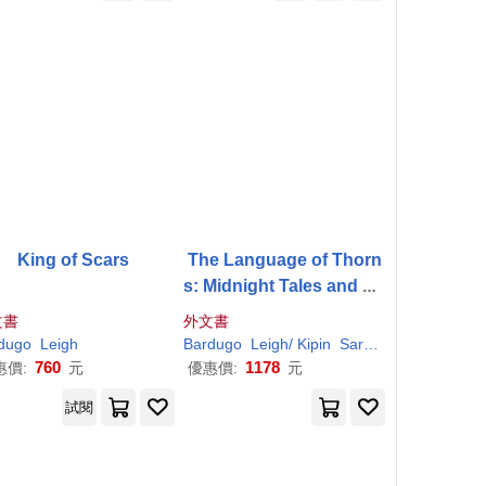
King of Scars
The Language of Thorn
s: Midnight Tales and Da
ngerous Magic
文書
外文書
dugo
Leigh
Bardugo
Leigh
/ Kipin
Sara (ILT)
760
1178
惠價:
元
優惠價:
元
試閱