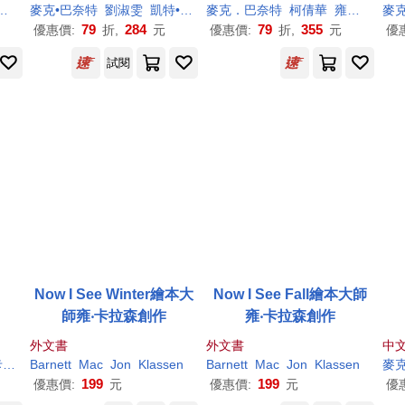
麥克•巴奈特
劉淑雯
凱特•貝魯比（Kate Berube）
麥克．巴奈特
柯倩華
雍．卡拉森（Jon Klassen）
麥
79
284
79
355
優惠價:
折,
元
優惠價:
折,
元
優
試閱
Now I See Winter繪本大
Now I See Fall繪本大師
師雍‧卡拉森創作
雍‧卡拉森創作
外文書
外文書
中
n）
Barnett
Mac
Jon
Klassen
Barnett
Mac
Jon
Klassen
麥
199
199
優惠價:
元
優惠價:
元
優