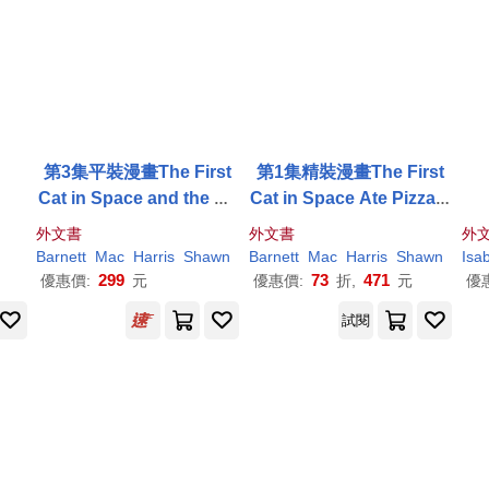
第3集平裝漫畫The First
第1集精裝漫畫The First
Cat in Space and the Wr
Cat in Space Ate Pizza(7
ath of the Paperclip(7歲
歲以上適讀)
外文書
外文書
外
以上適讀)
Barnett
Mac
Harris
Shawn
Barnett
Mac
Harris
Shawn
Isab
299
73
471
優惠價:
元
優惠價:
折,
元
優
試閱