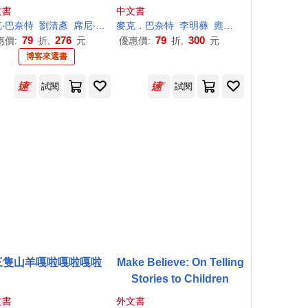
文書
中文書
‧巴奈特
劉清彥
席尼‧史密斯（Sydney Smith）
麥克．巴奈特
李明彝
雍．卡拉森（Jon Klassen）
79
276
79
300
惠價:
折,
元
優惠價:
折,
元
博客來選書
試閱
試閱
三隻山羊嘎啦嘎啦嘎啦
Make Believe: On Telling
Stories to Children
文書
外文書