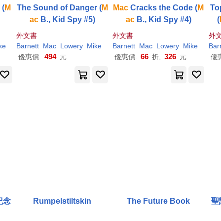
 (
M
The Sound of Danger (
M
Mac
Cracks the Code (
M
To
ac
B., Kid Spy #5)
ac
B., Kid Spy #4)
(
外文書
外文書
外
ke
Barnett
Mac
Lowery
Mike
Barnett
Mac
Lowery
Mike
Bar
494
66
326
優惠價:
元
優惠價:
折,
元
優
紀念
Rumpelstiltskin
The Future Book
聖