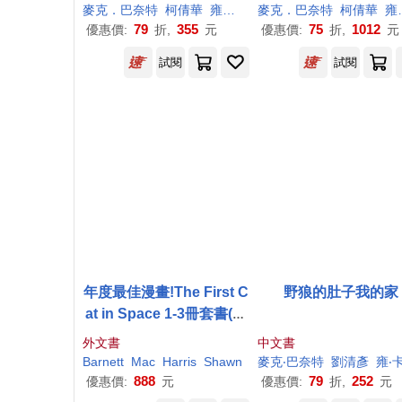
麥克．巴奈特
柯倩華
雍．卡拉森（Jon Klassen）
麥克．巴奈特
柯倩華
雍．卡拉森（Jon Klassen）
79
355
75
1012
優惠價:
折,
元
優惠價:
折,
元
試閱
試閱
年度最佳漫畫!The First C
野狼的肚子我的家
at in Space 1-3冊套書(盒
裝，7歲以上適讀)
外文書
中文書
Barnett
Mac
Harris
Shawn
麥克‧巴奈特
劉清彥
雍‧卡拉森（Jon Klasse
888
79
252
優惠價:
元
優惠價:
折,
元