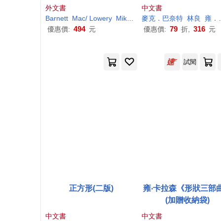
外文書
中文書
Barnett
Mac
/ Lowery
Mike (ILT)
麥克．巴奈特
林良
雍．卡拉森(Jon Klassen)
494
79
316
優惠價:
元
優惠價:
折,
元
試閱
正方形(二版)
雍‧卡拉森《形狀三部
(加贈收納袋)
中文書
中文書