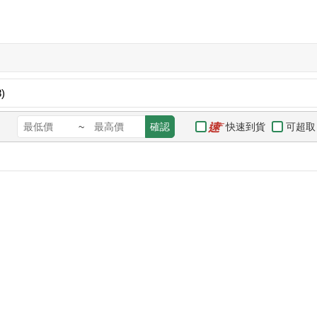
)
快速到貨
可超取
~
確認