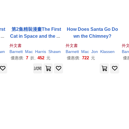
st
第2集精裝漫畫The First
How Does Santa Go Do
 So
Cat in Space and the So
wn the Chimney?
上適
up of Doom(7歲以上適
外文書
外文書
外
讀)
wn
Barnett
Mac
Harris
Shawn
Barnett
Mac
Jon
Klassen
Bar
7
452
722
優惠價:
折,
元
優惠價:
元
優
試閱