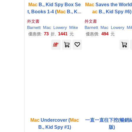
Mac
B., Kid Spy Box Se
Mac
Saves the World
t, Books 1-4 (
Mac
B., Kid
ac
B., Kid Spy #6)
Spy)
外文書
外文書
Barnett
Mac
Lowery
Mike
Barnett
Mac
Lowery
Mi
73
1441
494
優惠價:
折,
元
優惠價:
元
Mac
Undercover (
Mac
一直一直往下挖(暢銷
B., Kid Spy #1)
版)