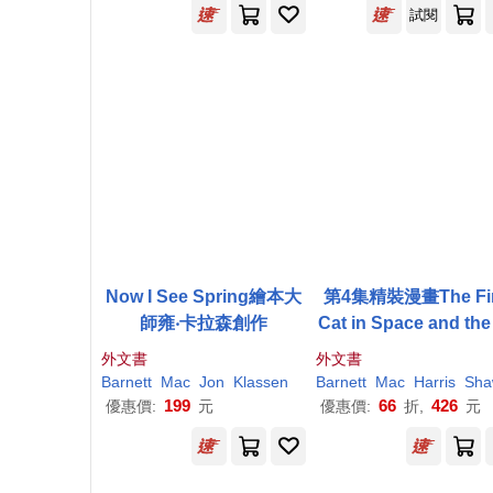
試閱
Now I See Spring繪本大
第4集精裝漫畫The Fir
師雍‧卡拉森創作
Cat in Space and the
by Pirate’s Revenge
外文書
外文書
以上適讀)
Barnett
Mac
Jon
Klassen
Barnett
Mac
Harris
Sha
199
66
426
優惠價:
元
優惠價:
折,
元