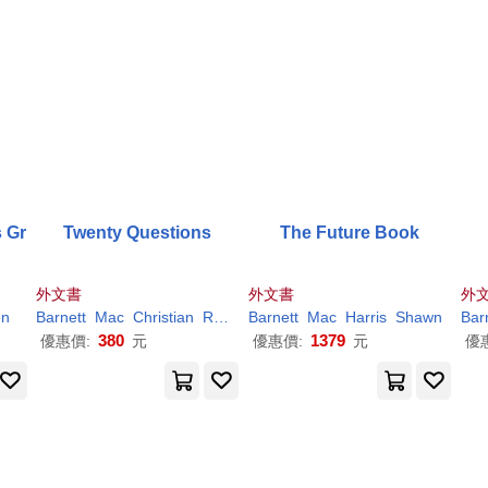
s Gr
Twenty Questions
The Future Book
外文書
外文書
外
en
Barnett
Mac
Christian
Robinson
Barnett
Mac
Harris
Shawn
Bar
380
1379
優惠價:
元
優惠價:
元
優