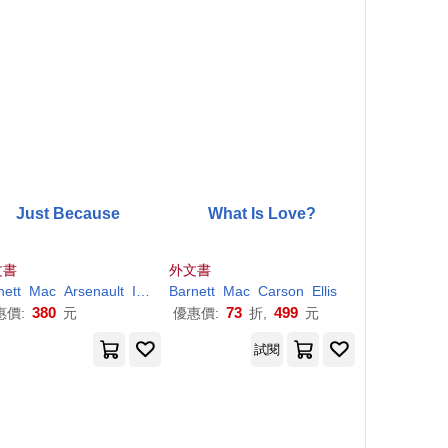
Just Because
What Is Love?
文書
外文書
nett
Mac
Arsenault
Isabelle
Barnett
Mac
Carson
Ellis
380
73
499
惠價:
元
優惠價:
折,
元
試閱