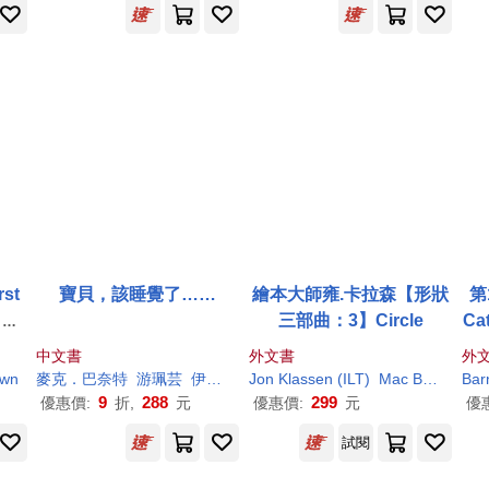
st
寶貝，該睡覺了……
繪本大師雍.卡拉森【形狀
第
 Ba
三部曲：3】Circle
Cat
(7歲
中文書
外文書
外
wn
麥克．巴奈特
游珮芸
伊莎貝爾．阿瑟諾（Isbelle Arsenault）
Jon Klassen (ILT)
Mac
Barnett
Bar
9
288
299
優惠價:
折,
元
優惠價:
元
優
試閱