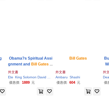
g
Obama?s Spiritual Assi
Bill
Gates
Bu
gnment and
Bill
Gates
of
Wa
Microsoft
Wor
外文書
外文書
外
Ete
King Solomon David Jesse
Ambaru
Shashi
Dea
1889
604
優惠價:
元
優惠價:
元
優