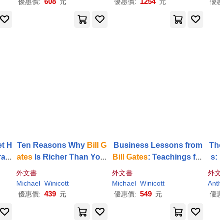
608
1254
優惠價:
元
優惠價:
元
優
t H
Ten Reasons Why
Bill
G
Business Lessons from
Th
rap
ates
Is Richer Than You:
Bill
Gates
: Teachings fro
s:
 - C
10 Reasons You Could
m the Richest Man in the
Ri
外文書
外文書
外
 Bo
Cash In To Improve You
World
te
Michael
Winicott
Michael
Winicott
Ant
r Wealth
ve
439
549
優惠價:
元
優惠價:
元
優