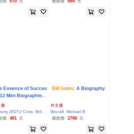
570
684
惠價:
元
優惠價:
元
e Essence of Succes
Bill
Gates
: A Biography
 12 Mini Biographies:
chard Branson
Bill
Ga
文書
外文書
s
Nelson Mandela Ste
hony (EDT)/ Crow
Brito
Damien/ Cheek
Becraft
Michael B.
Mark (EDT)/ Carr
Nicholas/ 
n Spielberg Stephen
481
2760
惠價:
元
優惠價:
元
Hawking