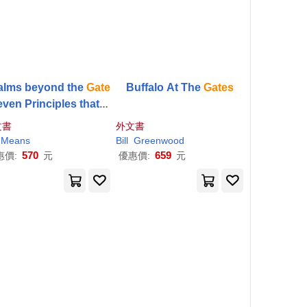
alms beyond the
Gate
Buffalo At The
Gates
even Principles that G
vern God’’s Kingdom
文書
外文書
Means
Bill
Greenwood
570
659
惠價:
元
優惠價:
元