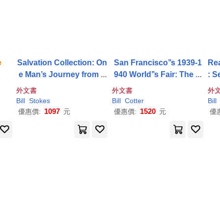
e
Salvation Collection: On
San Francisco’’s 1939-1
Re
e Man’s Journey from a
940 World’’s Fair: The G
: S
Wretched Soul to the
Ga
olden
Gate
International
o
外文書
外文書
外
tes
of Heaven and Salva
Exposition
Bill
Stokes
Bill
Cotter
Bill
tion
1097
1520
優惠價:
元
優惠價:
元
優