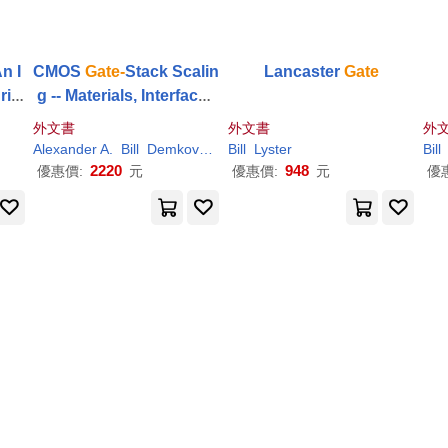
An I
CMOS
Gate-
Stack Scalin
Lancaster
Gate
rist
g -- Materials, Interfaces
and Reliability Implicatio
外文書
外文書
外
ns: Volume 1155
Alexander A.
Bill
Demkov
H. Rusty
Bill
Lyster
Harris
Taylor
Bill
2220
948
優惠價:
元
優惠價:
元
優