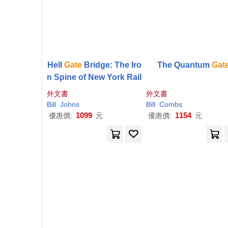
Hell
Gate
Bridge: The Iro
The Quantum
Gat
n Spine of New York Rail
外文書
外文書
Bill
Johns
Bill
Combs
1099
1154
優惠價:
元
優惠價:
元