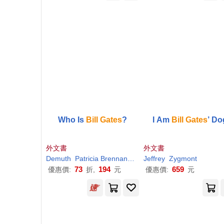
Who Is
Bill
Gates
?
I Am
Bill
Gates
’ Do
外文書
外文書
Demuth
Patricia Brennan/ Hammond
Jeffrey
Ted (ILT)
Zygmont
73
194
659
優惠價:
折,
元
優惠價:
元