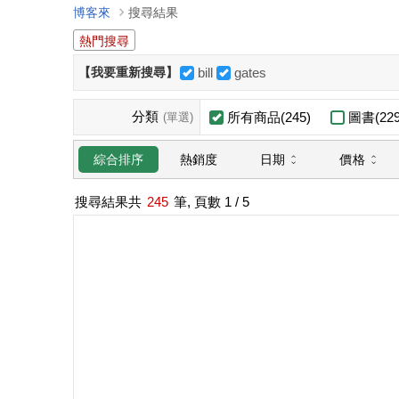
博客來
搜尋結果
熱門搜尋
【我要重新搜尋】
bill
gates
分類
所有商品(245)
圖書(229
(單選)
日期
價格
綜合排序
熱銷度
搜尋結果共
245
筆, 頁數
1
/ 5