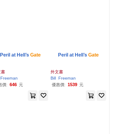
Peril at Hell’s
Gate
Peril at Hell’s
Gate
文書
外文書
Freeman
Bill
Freeman
646
1539
惠價:
元
優惠價:
元