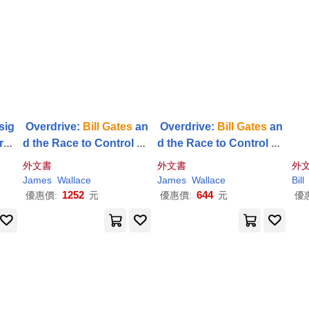
sig
Overdrive:
Bill
Gates
an
Overdrive:
Bill
Gates
an
Grea
d the Race to Control Cy
d the Race to Control Cy
berspace
berspace
外文書
外文書
外
James
Wallace
James
Wallace
Bill
1252
644
優惠價:
元
優惠價:
元
優