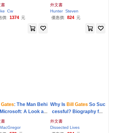
 Sergey Brin, Larry Pa
ons, and Morning Routi
文書
外文書
 Mark Zuckerberg & J
nes of Elon Musk,
Bill
G
ke
Cw
Hunter
Steven
ack Dorsey
ates
, Oprah Winfrey
1374
824
惠價:
元
優惠價:
元
Gates
: The Man Behi
Why Is
Bill
Gates
So Suc
Microsoft: A Look at t
cessful? Biography for
 Man Who Changed t
Kids 9-12 - Childrens Bi
文書
外文書
he World We Live In
ography Books
MacGregor
Dissected Lives