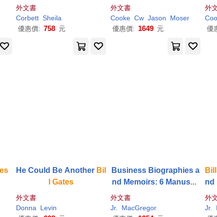
Giant Microsoft (The Tru
s, Sergey Brin, Larry Pa
s,
外文書
外文書
外
th About
Bill
Gates
’s Life
ge, Mark Zuckerberg & J
ge,
Corbett
Sheila
Cooke
Cw
Jason
Moser
Coo
and Business Success
ack Dorsey
758
1649
優惠價:
元
優惠價:
元
優
es
He Could Be Another
Bil
Business Biographies a
Bill
l
Gates
nd Memoirs: 6 Manuscri
nd 
pts: Jeff Bezos, Elon Mu
he
外文書
外文書
外
sk, Steve Jobs,
Bill
Gate
Donna
Levin
Jr.
MacGregor
Jr.
s
, Jack Ma, Richard