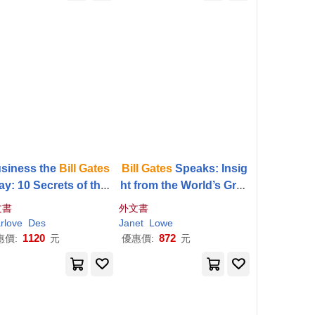
siness the
Bill
Gates
Bill
Gates
Speaks: Insig
y: 10 Secrets of the
ht from the World’s Grea
ld’s Richest Busines
test Entrepreneur
文書
外文書
s Leader
rlove
Des
Janet
Lowe
1120
872
惠價:
元
優惠價:
元