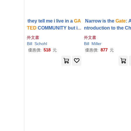
they tell me i live in a
GA
Narrow is the
Gate
: 
TED
COMMUNITY but i k
ntroduction to the Ch
now a PSYCH WARD wh
ian Religion
外文書
外文書
en i see 1
Bill
Schohl
Bill
Miller
518
877
優惠價:
元
優惠價:
元