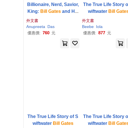
Billionaire, Nerd, Savior,
The True Life Story o
King:
Bill
Gates
and His
wiftwater
Bill
Gate
Quest to Shape Our Wor
外文書
外文書
ld
Anupreeta
Das
Beebe
Iola
760
877
優惠價:
元
優惠價:
元
The True Life Story of S
The True Life Story o
wiftwater
Bill
Gates
wiftwater
Bill
Gate