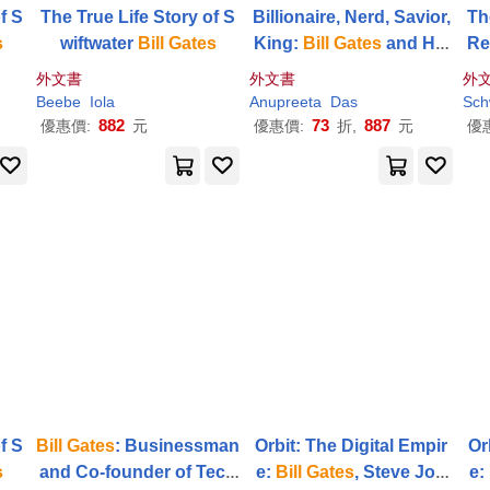
f S
The True Life Story of S
Billionaire, Nerd, Savior,
T
s
wiftwater
Bill
Gates
King:
Bill
Gates
and His
Re
Quest to Shape the Worl
h o
外文書
外文書
外
d
Beebe
Iola
Anupreeta
Das
Sch
882
73
887
優惠價:
元
優惠價:
折,
元
優
f S
Bill
Gates
: Businessman
Orbit: The Digital Empir
Or
s
and Co-founder of Tech
e:
Bill
Gates
, Steve Job
e: