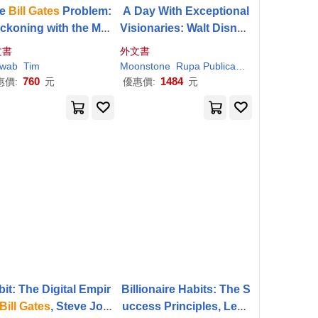
he
Bill
Gates
Problem:
A Day With Exceptional
ckoning with the Myt
Visionaries: Walt Disney,
f the Good Billionaire
Bill
Gates
, Charlie Chapl
文書
外文書
in and The Beatles
wab
Tim
Moonstone
Rupa Publications
760
1484
惠價:
元
優惠價:
元
bit: The Digital Empir
Billionaire Habits: The S
Bill
Gates
, Steve Job
uccess Principles, Less