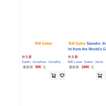
Bill
Gates
Bill
Gates
Speaks: In
ht from the World’s 
test Entrepreneur
外文書
外文書
Gatlin
Jonathan
Jonathan/ Galin
Bill
/ Lowe
Gates
Janet
585
1900
優惠價:
元
優惠價:
元