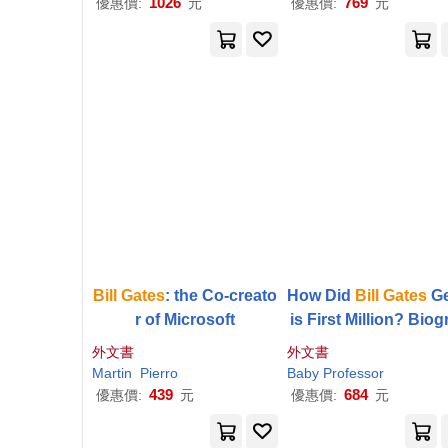
1026
769
優惠價:
元
優惠價:
元
Bill
Gates
: the Co-creato
How Did
Bill
Gates
Ge
r of Microsoft
is First Million? Biog
hy of Famous People
外文書
外文書
hildren’’s Biography
Martin
Pierro
Baby Professor
oks
439
684
優惠價:
元
優惠價:
元