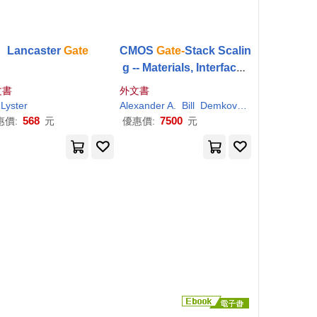
Lancaster
Gate
CMOS
Gate-
Stack Scalin
g -- Materials, Interfaces
and Reliability Implicatio
文書
外文書
ns: Volume 1155
Lyster
Alexander A.
Bill
Demkov
H. Rusty
Harris
568
7500
惠價:
元
優惠價:
元