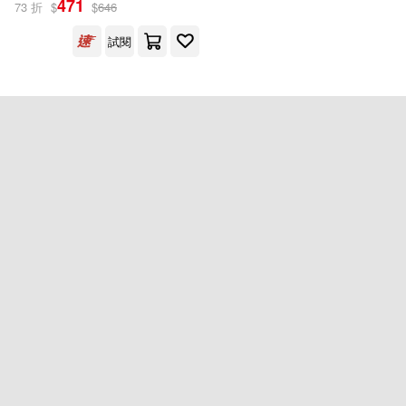
471
73 折
$
$
646
Ingram(1)
試閱
配送方式
(可複選)
可超商取貨(1)
可海外宅配(1)
可港澳店取(1)
可新加坡店取(1)
可菲律賓店取(1)
重新設定
確認
其他
(可複選)