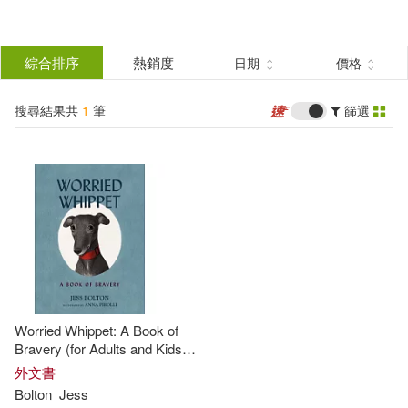
搜
尋
分類
綜合排序
熱銷度
日期
價格
(單選)
結
搜尋結果共
1
筆
篩選
圖書(1)
所有商品(1)
果
展開
篩
選
作者
(可複選)
Bolton(1)
Jess(1)
Worried Whippet: A Book of
Bravery (for Adults and Kids
Struggling with Anxiety)
出版社
外文書
(可複選)
Bolton
Jess