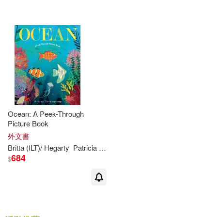
Ingram(2)
配送方式
(可複選)
可超商取貨(5)
可海外宅配(5)
可港澳店取(5)
Ocean: A Peek-Through
Picture Book
可新加坡店取(5)
外文書
Britta
(
ILT
)/
Hegarty
Patricia
Teckentrup
684
$
可菲律賓店取(5)
其他
(可複選)