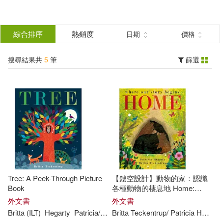
搜
尋
分類
綜合排序
熱銷度
日期
價格
(單選)
結
搜尋結果共
5
筆
篩選
圖書(5)
所有商品(5)
果
展開
篩
選
作者
(可複選)
Patricia Hegarty/ Britta Teckentrup
(ILT)(2)
Tree: A Peek-Through Picture
【鏤空設計】動物的家：認識
Britta (ILT)(1)
Book
各種動物的棲息地 Home:
where our story begins
外文書
外文書
Britta
(
ILT
)
Hegarty
Patricia
/
Teckentrup
Britta
Teckentrup
/
Patricia
Hegarty
Britta (ILT)/ Hegarty(1)