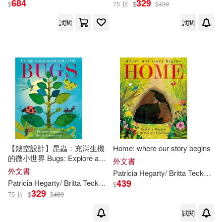
684
329
$
75 折
$
$
439
Britta Teckentrup/ Patricia Hegarty
試閱
試閱
(ILT)(1)
Hegarty(1)
Patricia(1)
Patricia/ Teckentrup(1)
Teckentrup(1)
【鏤空設計】昆蟲：充滿生機
Home: where our story begins
的微小世界 Bugs: Explore a
出版社
外文書
(可複選)
Tiny World Full of Life
外文書
Patricia
Hegarty
/
Britta
Teckentrup
439
Patricia
Hegarty
/
Britta
Teckentrup
(
ILT
)
$
329
Little Tiger Press(3)
75 折
$
$
439
試閱