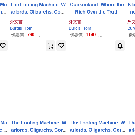
 Mo
The Looting Machine: W
Cuckooland: Where the
Kl
he
arlords, Oligarchs, Corp
Rich Own the Truth
ne
orations, Smugglers, an
外文書
外文書
外
d the Theft of Africa’s W
Burgis
Tom
Burgis
Tom
Bur
ealth
760
1140
優惠價:
元
優惠價:
元
優
y Mo
The Looting Machine: W
The Looting Machine: W
Th
he W
arlords, Oligarchs, Corp
arlords, Oligarchs, Corp
ar