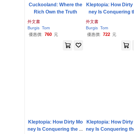
Cuckooland: Where the
Kleptopia: How Dirty
Rich Own the Truth
ney Is Conquering t
World
外文書
外文書
Burgis
Tom
Burgis
Tom
760
722
優惠價:
元
優惠價:
元
Kleptopia: How Dirty Mo
Kleptopia: How Dirt
ney Is Conquering the W
ney Is Conquering t