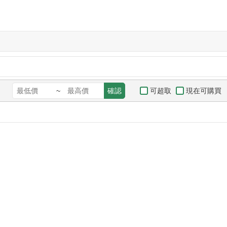
可超取
現在可購買
~
確認