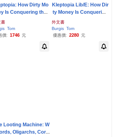
eptopia: How Dirty Mo
Kleptopia Lib/E: How Dir
y Is Conquering the
ty Money Is Conquering
World
the World
文書
外文書
gis
Tom
Burgis
Tom
1746
2280
惠價:
元
優惠價:
元
e Looting Machine: W
lords, Oligarchs, Corp