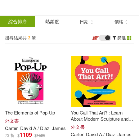
搜
尋
分類
綜合排序
熱銷度
日期
價格
(單選)
結
搜尋結果共
3
筆
篩選
圖書(3)
所有商品(3)
果
展開
篩
選
作者
(可複選)
Carter(3)
David A./ Diaz(3)
The Elements of Pop-Up
You Call That Art?!: Learn
James(3)
About Modern Sculpture and
外文書
Make Your Own
外文書
Carter
David
A
./
Diaz
James
1109
Carter
David
A
./
Diaz
James
73 折
$
$
1520