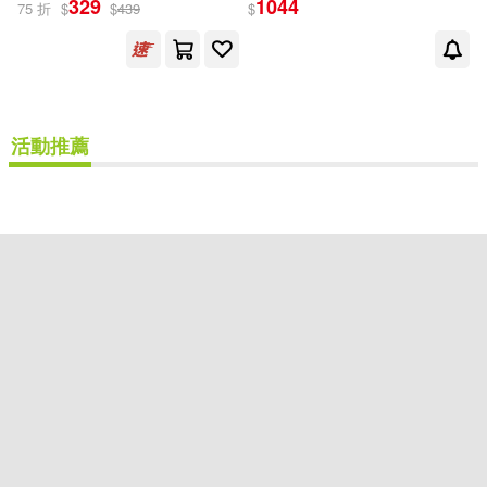
329
1044
75 折
$
$
439
$
出版社
(可複選)
活動推薦
Bloomsbury Publishing(1)
Ingram(1)
配送方式
(可複選)
可超商取貨(2)
可海外宅配(2)
可港澳店取(1)
重新設定
確認