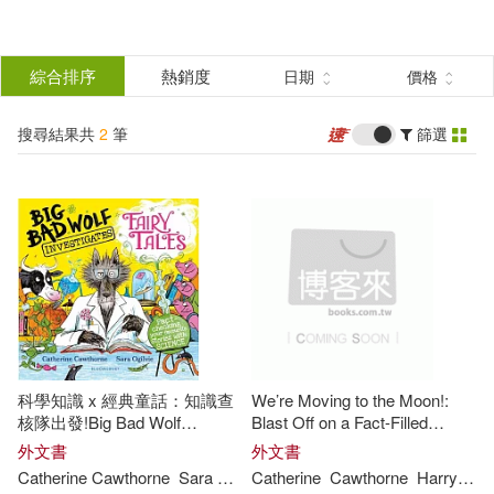
搜
尋
分類
綜合排序
熱銷度
日期
價格
(單選)
結
搜尋結果共
2
筆
篩選
圖書(2)
所有商品(2)
果
展開
篩
選
作者
(可複選)
Catherine(1)
科學知識 x 經典童話：知識查
We’re Moving to the Moon!:
Catherine Cawthorne(1)
核隊出發!Big Bad Wolf
Blast Off on a Fact-Filled
Investigates Fairy Tales: Fact-
Adventure
外文書
外文書
checking your favourite stories
Catherine
Cawthorne
Sara Ogilvie
Catherine
Cawthorne
Harry
Woo
with SCIENCE!
Cawthorne(1)