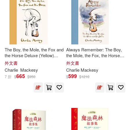
可新加坡店取(27)
可菲律賓店取(27)
電子書
(可複選)
The Boy, the Mole, the Fox and
Always Remember: The Boy,
the Horse Deluxe (Yellow)
the Mole, the Fox, the Horse
Edition
and the Storm
適合平板閱讀(3)
外文書
外文書
Charlie
Mackesy
Charlie
Mackesy
665
599
7 折
$
$
950
$
$
1210
其他
(可複選)
現在可購買商品(14)
作者/演唱/譯/編/繪(15)