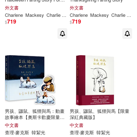
Kids
外文書
外文書
Charlene
Mackesy
Charlie
Whitford
Charlene
Mackesy
Charlie
Whit
719
719
$
$
男孩、鼴鼠、狐狸與馬：動畫
男孩、鼴鼠、狐狸與馬【限量
故事繪本【奧斯卡歡慶限量
深紅典藏版】
版】(加贈經典場景禮物卡)
中文書
中文書
查理‧麥克斯
韓絜光
查理‧麥克斯
韓絜光