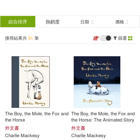
搜
尋
分類
綜合排序
熱銷度
日期
價格
(單選)
結
搜尋結果共
31
筆
篩選
圖書(27)
所有商品(31)
果
影音(1)
電子書(3)
篩
選
展開
作者
(可複選)
The Boy, the Mole, the Fox and
The Boy, the Mole, the Fox and
Mackesy(12)
Charlene(6)
the Horse
the Horse: The Animated Story
外文書
外文書
Charlie
Mackesy
Charlie
Mackesy
Charlie(6)