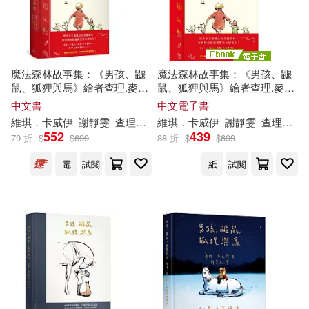
價格
-
範圍
魔法森林故事集：《男孩、鼴
魔法森林故事集：《男孩、鼴
鼠、狐狸與馬》繪者查理.麥克
鼠、狐狸與馬》繪者查理.麥克
斯全新動人力作!
斯全新動人力作! (電子書)
中文書
中文電子書
維琪．卡威伊
謝靜雯
查理．麥克斯（
維琪．卡威伊
Charlie
Mackesy
謝靜雯
查理．麥克斯（
）
552
439
79 折
$
$
699
88 折
$
$
699
電
試閱
紙
試閱