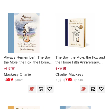
Nicky/ Lee(1)
Thomas Nelson Inc(1)
Sila/ Mackesy(1)
warner music(1)
配送方式
(可複選)
Always Remember : The Boy,
The Boy, the Mole, the Fox and
the Mole, the Fox, the Horse
the Horse Fifth Anniversary
可超商取貨(28)
and the Storm
Limited Edition: The Global
外文書
外文書
Phenomenon
Mackesy
Charlie
Charlie
Mackesy
599
798
可海外宅配(27)
$
$
1026
7 折
$
$
1140
可港澳店取(27)