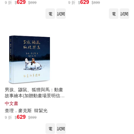
629
629
9 折
$
$
699
9 折
$
$
699
電
試閱
電
試閱
男孩、鼴鼠、狐狸與馬：動畫
故事繪本(加贈動畫場景明信
片)【首批限量版】
中文書
查理．麥克斯
韓絜光
629
9 折
$
$
699
電
試閱