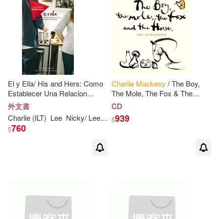
El y Ella/ His and Hers: Como
Charlie
Mackesy
/ The Boy,
Establecer Una Relacion
The Mole, The Fox & The
Duradera
Horse (2Vinyl)
外文書
CD
939
Charlie
(ILT)
Lee
Nicky/ Lee
Sila/
Mackesy
$
760
$