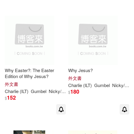
Why Easter?: The Easter
Why Jesus?
Edition of Why Jesus?
外文書
外文書
Charlie
(ILT)
Gumbel
Nicky/
Mac
180
Charlie
(ILT)
Gumbel
Nicky/
Mackesy
$
152
$