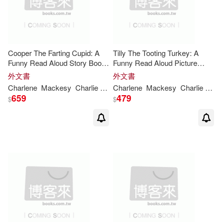
Cooper The Farting Cupid: A
Tilly The Tooting Turkey: A
Funny Read Aloud Story Book
Funny Read Aloud Picture
For Kids And Adults About
Book For Kids And Adults
外文書
外文書
Farting and Friendship, A
About Turkey Farts and Toots.
Charlene
Mackesy
Charlie
Whitford
Charlene
Mackesy
Charlie
Whit
Valentine’’s Day Gift For Boys
(Let That Fart Go...)
659
479
$
$
and Gi