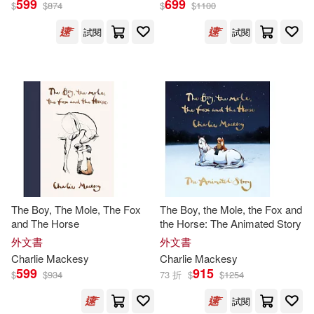
599
699
$
$
874
$
$
1100
試閱
試閱
Charlie Mackesy(5)
展開
查理‧麥克斯(5)
出版社
(可複選)
Charlie (ILT)(3)
Gumbel(2)
Ingram(16)
天下雜誌(7)
Nicky/ Mackesy(2)
Penguin Group UK(2)
查理．麥克斯(2)
The Boy, The Mole, The Fox
The Boy, the Mole, the Fox and
and The Horse
the Horse: The Animated Story
皇冠(2)
外文書
外文書
維琪．卡威伊(2)
Lee(1)
Charlie
Mackesy
Charlie
Mackesy
Harper Collins USA(1)
599
915
$
$
934
73 折
$
$
1254
Mackesy Charlie(1)
試閱
Random House UK(1)