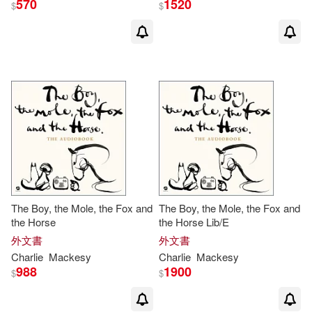
570
1520
$
$
The Boy, the Mole, the Fox and
The Boy, the Mole, the Fox and
the Horse
the Horse Lib/E
外文書
外文書
Charlie
Mackesy
Charlie
Mackesy
988
1900
$
$