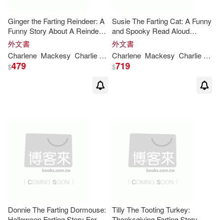
Ginger the Farting Reindeer: A
Susie The Farting Cat: A Funny
Funny Story About A Reindeer
and Spooky Read Aloud
Who Farts and Toots Read
Picture Book For Kids And
外文書
外文書
Aloud Picture Book For Kids
Adults About a Cat
Charlene
Mackesy
Charlie
Whitford
Charlene
Mackesy
Charlie
Whit
And Adults
Spooktacular Farts and Toots
479
719
$
$
Donnie The Farting Dormouse:
Tilly The Tooting Turkey:
Halloween Farting Story For
Thanksgiving Farting Story