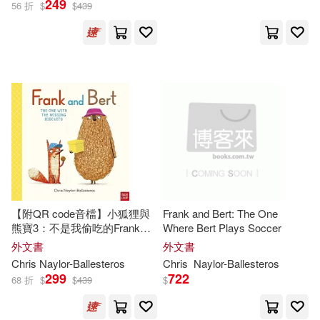
249
56 折
$
$
439
克里斯．內勒–巴列斯特羅斯(5)
Chris Naylor Ballesteros(2)
Naylor-ballesteros(2)
出版社
(可複選)
【附QR code音檔】小狐狸與
Frank and Bert: The One
熊寶3：不是我偷吃的Frank
Where Bert Plays Soccer
Ingram(17)
and Bert: The One With the
外文書
外文書
Missing Biscuits
Chris
Naylor-Ballesteros
Chris
Naylor-Ballesteros
299
722
Nosy Crow Ltd(8)
小天下(5)
68 折
$
$
439
$