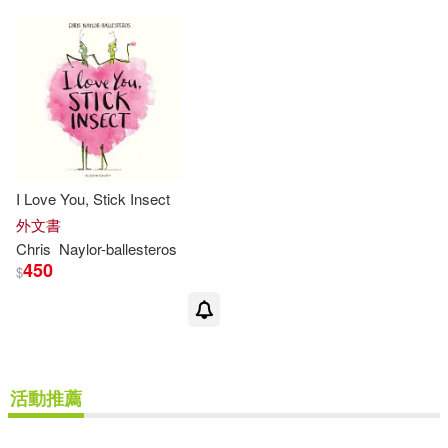
I Love You, Stick Insect
外文書
Chris
Naylor-ballesteros
450
$
活動推薦