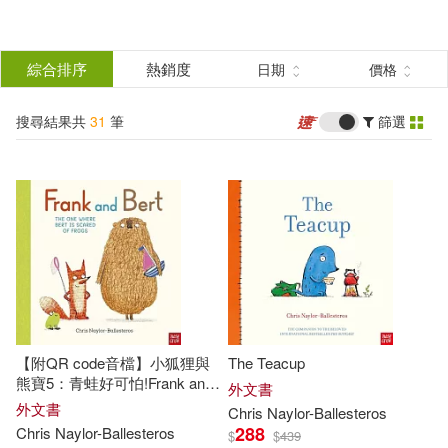
搜
尋
分類
綜合排序
熱銷度
日期
價格
(單選)
結
搜尋結果共
31
筆
篩選
圖書(31)
所有商品(31)
果
展開
篩
選
作者
(可複選)
Chris(17)
【附QR code音檔】小狐狸與
The Teacup
Naylor-Ballesteros(15)
熊寶5：青蛙好可怕!Frank and
外文書
Bert: The One Where Bert is
外文書
Chris
Naylor-Ballesteros
Scared of Frogs
288
Chris
Naylor-Ballesteros
$
$
439
Chris Naylor-Ballesteros(7)