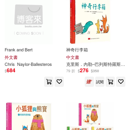
上市日期
(可複選)
一個月內上市新品(1)
Frank and Bert
神奇行李箱
其他
(可複選)
外文書
中文書
Chris
Naylor-Ballesteros
克里斯．內勒–巴列斯特羅斯
柯
684
276
$
79 折
$
$
350
現在可購買商品(12)
試閱
作者/演唱/譯/編/繪(14)
價格
-
範圍