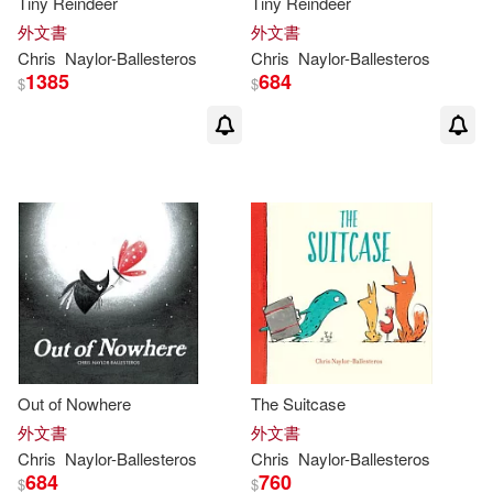
Tiny Reindeer
Tiny Reindeer
外文書
外文書
Chris
Naylor-Ballesteros
Chris
Naylor-Ballesteros
1385
684
$
$
Out of Nowhere
The Suitcase
外文書
外文書
Chris
Naylor-Ballesteros
Chris
Naylor-Ballesteros
684
760
$
$