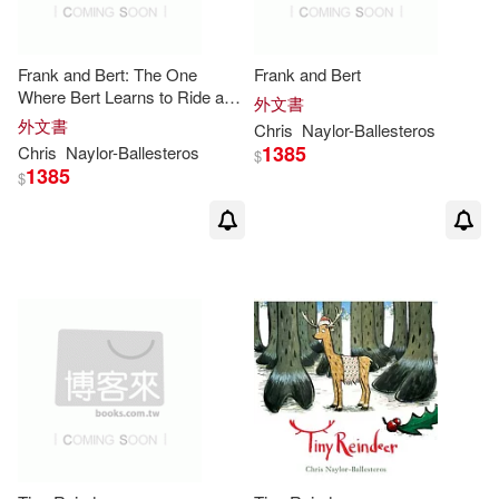
Frank and Bert: The One
Frank and Bert
Where Bert Learns to Ride a
外文書
Bike
外文書
Chris
Naylor-Ballesteros
1385
Chris
Naylor-Ballesteros
$
1385
$