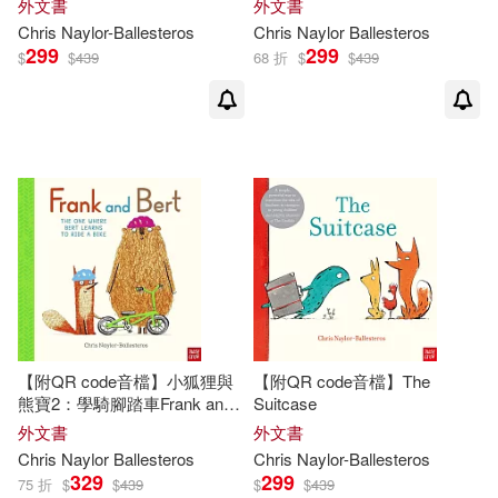
外文書
外文書
Plays Football
Chris
Naylor-Ballesteros
Chris
Naylor
Ballesteros
299
299
$
$
439
68 折
$
$
439
【附QR code音檔】小狐狸與
【附QR code音檔】The
熊寶2：學騎腳踏車Frank and
Suitcase
Bert: The One Where Bert
外文書
外文書
Learns to Ride a Bike
Chris
Naylor
Ballesteros
Chris
Naylor-Ballesteros
329
299
75 折
$
$
439
$
$
439