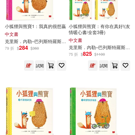
小狐狸與熊寶1：我真的很想贏
小狐狸與熊寶：有你在真好!(友
情暖心書/全套3冊)
中文書
中文書
克里斯．內勒–巴列斯特羅斯
徐意筑
284
克里斯．內勒–巴列斯特羅斯
徐
79 折
$
$
360
825
75 折
$
$
1100
試閱
試閱