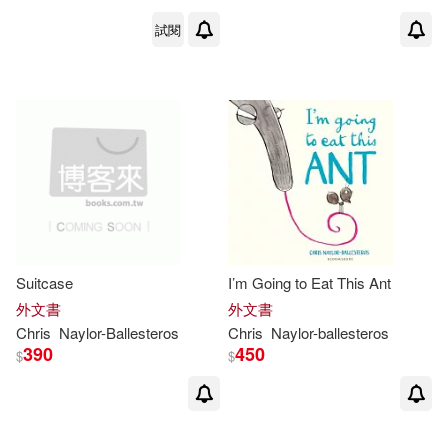
試閱
Suitcase
I’m Going to Eat This Ant
外文書
外文書
Chris
Naylor-Ballesteros
Chris
Naylor-ballesteros
390
450
$
$