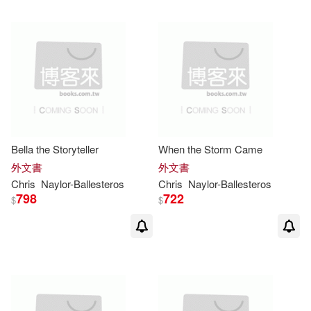
Bella the Storyteller
When the Storm Came
外文書
外文書
Chris
Naylor-Ballesteros
Chris
Naylor-Ballesteros
798
722
$
$