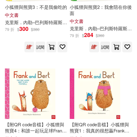
小狐狸與熊寶3：不是我偷吃的
小狐狸與熊寶2：我會陪在你後
面
中文書
中文書
克里斯．內勒–巴列斯特羅斯
徐意筑
300
克里斯．內勒–巴列斯特羅斯
徐
79 折
$
$
380
284
79 折
$
$
360
試閱
試閱
【附QR code音檔】小狐狸與
【附QR code音檔】小狐狸與
熊寶4：和誰一起玩足球Frank
熊寶1：我真的很想贏Frank
and Bert: The One Where Bert
and Bert