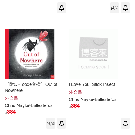
試閱
【附QR code音檔】Out of
I Love You, Stick Insect
Nowhere
外文書
外文書
Chris
Naylor-Ballesteros
384
Chris
Naylor-Ballesteros
$
384
$
試閱