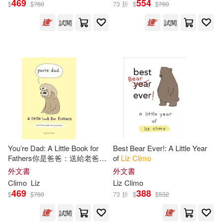
469
554
$
$
760
73 折
$
$
760
試閱
試閱
John(6)
Jory(5)
展開
Dyckman(4)
Liz (ILT)(3)
出版社
(可複選)
Ame(2)
Ame/ Climo(2)
Ingram(34)
格林文化(10)
Liz/ Andrews McMeel Publishing
(COR)(2)
Andrews McMeel Pub(6)
Charise Mericle(1)
Harper(1)
You’re Dad: A Little Book for
Best Bear Ever!: A Little Year
Fathers你是爸爸：送給老爸的
of
Liz
Climo
Hachette Book Group(5)
繪本
外文書
外文書
Jory/ Climo(1)
喬里約翰(1)
Climo
Liz
Liz
Climo
Simon & Schuster, Inc.(3)
469
388
$
$
760
73 折
$
$
532
試閱
Chronicle Books(1)