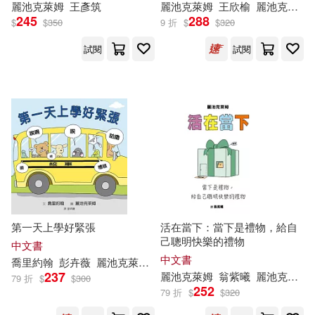
麗池克萊姆
王彥筑
麗池克萊姆
王欣榆
麗池克萊姆（
245
288
$
$
350
9 折
$
$
320
試閱
試閱
第一天上學好緊張
活在當下：當下是禮物，給自
己聰明快樂的禮物
中文書
中文書
喬里約翰
彭卉薇
麗池克萊姆（
Liz
Climo
）
237
麗池克萊姆
翁紫曦
麗池克萊姆（
79 折
$
$
300
252
79 折
$
$
320