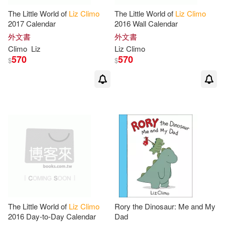
The Little World of
Liz
Climo
The Little World of
Liz
Climo
2017 Calendar
2016 Wall Calendar
外文書
外文書
Climo
Liz
Liz
Climo
570
570
$
$
The Little World of
Liz
Climo
Rory the Dinosaur: Me and My
2016 Day-to-Day Calendar
Dad