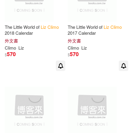
The Little World of
Liz
Climo
The Little World of
Liz
Climo
2018 Calendar
2017 Calendar
外文書
外文書
Climo
Liz
Climo
Liz
570
570
$
$