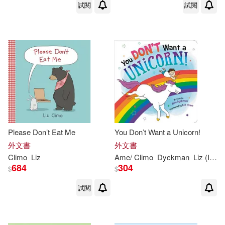
試閱
試閱
Please Don’t Eat Me
You Don’t Want a Unicorn!
外文書
外文書
Climo
Liz
Ame/
Climo
Dyckman
Liz
(ILT)
684
304
$
$
試閱