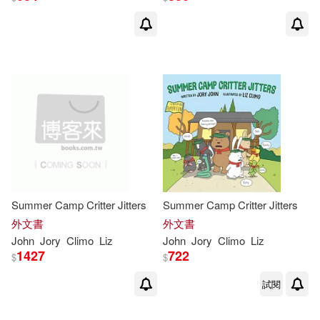
Summer Camp Critter Jitters
Summer Camp Critter Jitters
外文書
外文書
John
Jory
Climo
Liz
John
Jory
Climo
Liz
1427
722
$
$
試閱