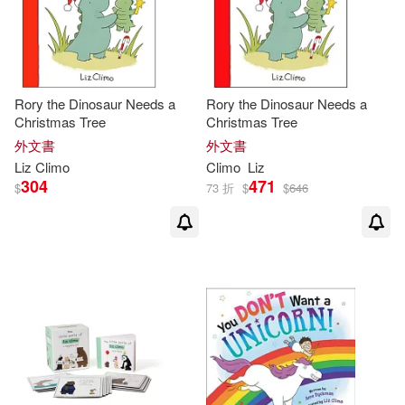
Rory the Dinosaur Needs a
Rory the Dinosaur Needs a
Christmas Tree
Christmas Tree
外文書
外文書
Liz
Climo
Climo
Liz
304
471
$
73 折
$
$
646