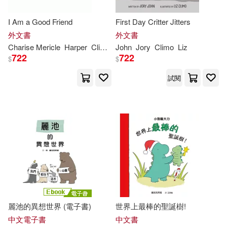
I Am a Good Friend
First Day Critter Jitters
外文書
外文書
Charise Mericle
Harper
Climo
Liz
John
Jory
Climo
Liz
722
722
$
$
試閱
麗池的異想世界 (電子書)
世界上最棒的聖誕樹!
中文電子書
中文書