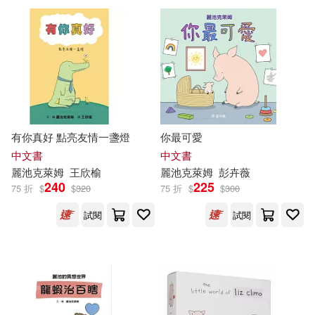
有你真好 點亮友情一盞燈
你最可愛
中文書
中文書
麗池克萊姆
王欣榆
麗池克萊姆
彭卉薇
240
225
75 折
$
$
320
75 折
$
$
300
試閱
試閱