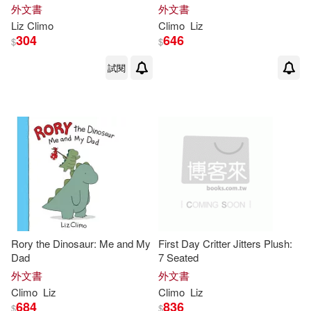
外文書
外文書
Liz
Climo
Climo
Liz
304
646
$
$
試閱
Rory the Dinosaur: Me and My
First Day Critter Jitters Plush:
Dad
7 Seated
外文書
外文書
Climo
Liz
Climo
Liz
684
836
$
$