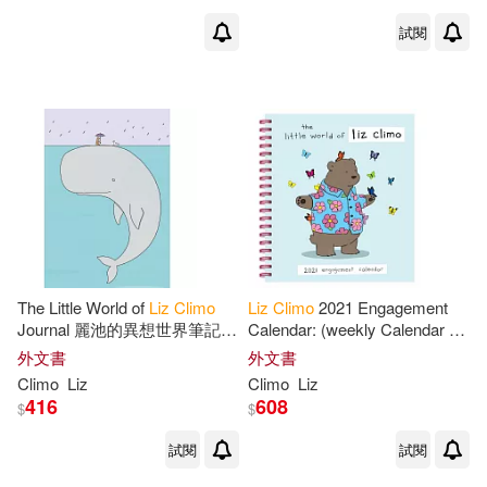
試閱
The Little World of
Liz
Climo
Liz
Climo
2021 Engagement
Journal 麗池的異想世界筆記本
Calendar: (weekly Calendar of
(192頁，12.8X17.6cm)
Animal Comic Strips, Funny
外文書
外文書
Animal Cartoon Planner
Climo
Liz
Climo
Liz
Calendar)
416
608
$
$
試閱
試閱