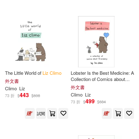
Macmillan US(1)
WELBECK PUBLISHING GROUP
(1)
配送方式
(可複選)
The Little World of
Liz
Climo
Lobster Is the Best Medicine: A
Collection of Comics about
外文書
可超商取貨(58)
Friendship
外文書
Climo
Liz
443
Climo
Liz
73 折
$
$
608
499
可海外宅配(58)
73 折
$
$
684
試閱
可港澳店取(53)