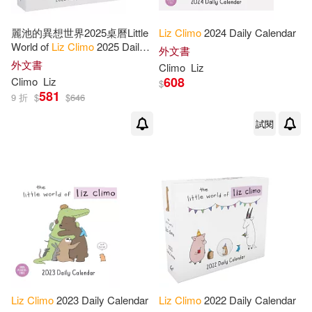
麗池的異想世界2025桌曆Little
Liz
Climo
2024 Daily Calendar
World of
Liz
Climo
2025 Daily
外文書
Calendar
外文書
Climo
Liz
608
Climo
Liz
$
581
9 折
$
$
646
試閱
Liz
Climo
2023 Daily Calendar
Liz
Climo
2022 Daily Calendar