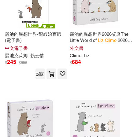
麗池的異想世界-龍蝦治百蝦
麗池的異想世界2026桌曆The
(電子書)
Little World of
Liz
Climo
2026
Daily Calendar
中文電子書
外文書
麗池克萊姆
賴云倩
Climo
Liz
245
684
$
$
350
$
試閱