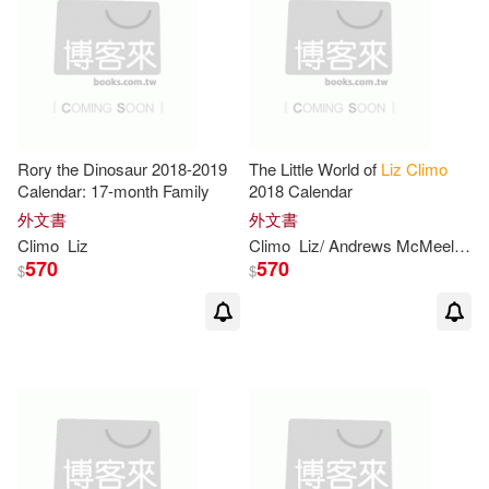
Rory the Dinosaur 2018-2019
The Little World of
Liz
Climo
Calendar: 17-month Family
2018 Calendar
外文書
外文書
Climo
Liz
Climo
Liz
/ Andrews McMeel Publishing (COR)
570
570
$
$