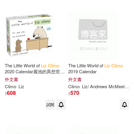
The Little World of
Liz
Climo
The Little World of
Liz
Climo
2020 Calendar麗池的異想世界
2019 Calendar
2020桌曆
外文書
外文書
Climo
Liz
Climo
Liz
/ Andrews McMeel Publishing (COR)
608
570
$
$
試閱