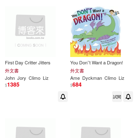
First Day Critter Jitters
You Don’’t Want a Dragon!
外文書
外文書
John
Jory
Climo
Liz
Ame
Dyckman
Climo
Liz
1385
684
$
$
試閱