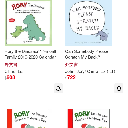
Rory the Dinosaur 17-month
Can Somebody Please
Family 2019-2020 Calendar
Scratch My Back?
外文書
外文書
Climo
Liz
John
Jory/
Climo
Liz
(ILT)
608
722
$
$