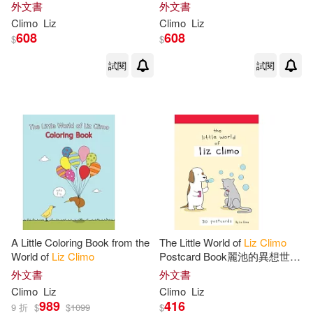
外文書
外文書
Climo
Liz
Climo
Liz
608
608
$
$
試閱
試閱
A Little Coloring Book from the
The Little World of
Liz
Climo
World of
Liz
Climo
Postcard Book麗池的異想世界
明信片(30張不重複)
外文書
外文書
Climo
Liz
Climo
Liz
989
416
9 折
$
$
1099
$