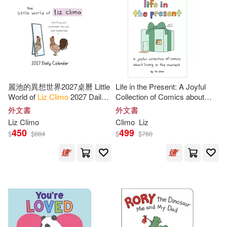
可新加坡店取(53)
可菲律賓店取(53)
上市日期
(可複選)
麗池的異想世界2027桌曆 Little
Life in the Present: A Joyful
World of
Liz
Climo
2027 Daily
Collection of Comics about
Calendar
Living in the Moment
一個月內上市新品(1)
外文書
外文書
Liz
Climo
Climo
Liz
450
499
$
$
684
$
$
760
電子書
(可複選)
適合平板閱讀(3)