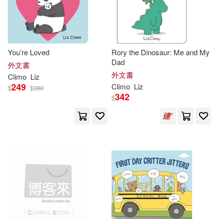
其他
(可複選)
現在可購買商品(21)
You’re Loved
Rory the Dinosaur: Me and My
Dad
作者/演唱/譯/編/繪(18)
外文書
外文書
Climo
Liz
249
Climo
Liz
$
$
380
價格
-
342
$
範圍