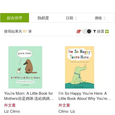
搜
尋
分類
綜合排序
熱銷度
日期
價格
(單選)
結
搜尋結果共
61
筆
篩選
圖書(58)
所有商品(61)
果
電子書(3)
篩
選
展開
作者
(可複選)
You’re Mom: A Little Book for
I’m So Happy You’re Here: A
Climo(30)
Liz(28)
Mothers你是媽咪:送給媽媽的
Little Book About Why You’re
繪本
Great
外文書
外文書
Liz
Climo
Climo
Liz
Liz Climo(9)
麗池克萊姆(9)