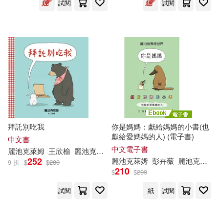
試閱
試閱
拜託別吃我
你是媽媽：獻給媽媽的小書(也
獻給愛媽媽的人) (電子書)
中文書
中文電子書
麗池克萊姆
王欣榆
麗池克萊姆（
Liz
Climo
）
252
麗池克萊姆
彭卉薇
麗池克萊姆（
9 折
$
$
280
210
$
$
299
試閱
紙
試閱