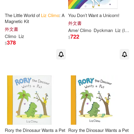
The Little World of
Liz
Climo
: A
You Don’t Want a Unicorn!
Magnetic Kit
外文書
外文書
Ame/
Climo
Dyckman
Liz
(ILT)
722
Climo
Liz
$
378
$
Rory the Dinosaur Wants a Pet
Rory the Dinosaur Wants a Pet