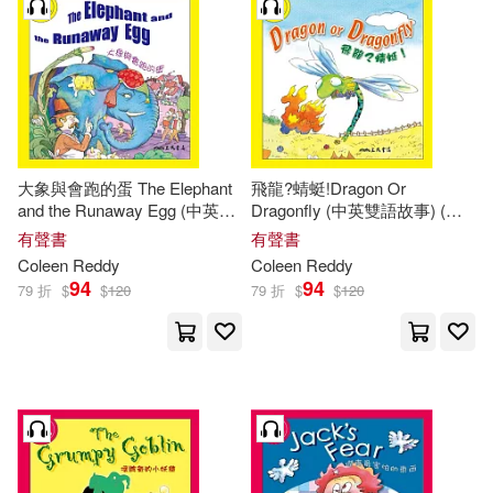
大象與會跑的蛋 The Elephant
飛龍?蜻蜓!Dragon Or
and the Runaway Egg (中英雙
Dragonfly (中英雙語故事) (有
語故事) (有聲書)
聲書)
有聲書
有聲書
Coleen
Reddy
Coleen
Reddy
94
94
79 折
$
$
120
79 折
$
$
120