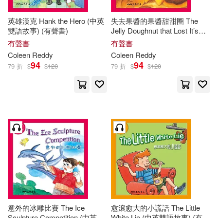
英雄漢克 Hank the Hero (中英
失去果醬的果醬甜甜圈 The
雙語故事) (有聲書)
Jelly Doughnut that Lost It’s
Jelly (中英雙語故事) (有聲書)
有聲書
有聲書
Coleen
Reddy
Coleen
Reddy
94
94
79 折
$
$
120
79 折
$
$
120
意外的冰雕比賽 The Ice
愈滾愈大的小謊話 The Little
Sculpture Competition (中英雙
White Lie (中英雙語故事) (有聲