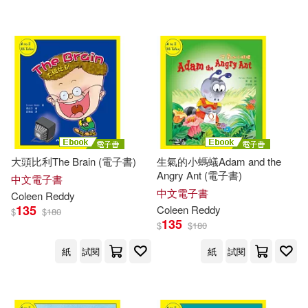
電子書
(可複選)
適合平板閱讀(9)
其他
(可複選)
大頭比利The Brain (電子書)
生氣的小螞蟻Adam and the
Angry Ant (電子書)
中文電子書
現在可購買商品(51)
中文電子書
Coleen
Reddy
135
Coleen
Reddy
$
$
180
135
$
$
180
作者/演唱/譯/編/繪(54)
紙
試閱
紙
試閱
價格
-
範圍