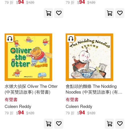
94
94
79 折
$
$
120
79 折
$
$
120
水獺大偵探 Oliver The Otter
會點頭的麵條 The Nodding
(中英雙語故事) (有聲書)
Noodles (中英雙語故事) (有聲
書)
有聲書
有聲書
Coleen
Reddy
Coleen
Reddy
94
94
79 折
$
$
120
79 折
$
$
120