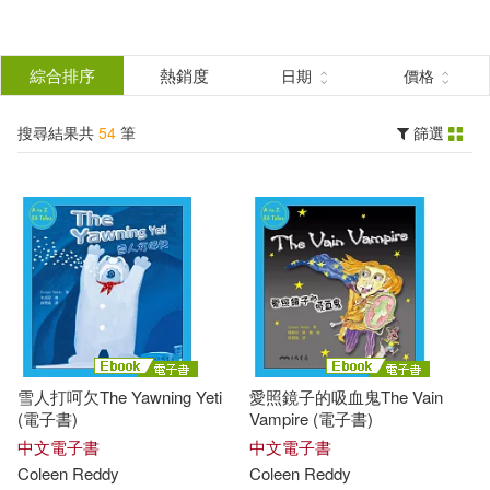
搜
尋
分類
綜合排序
熱銷度
日期
價格
(單選)
結
搜尋結果共
54
筆
篩選
圖書(9)
所有商品(54)
果
電子書(9)
有聲書(36)
篩
選
展開
作者
(可複選)
雪人打呵欠The Yawning Yeti
愛照鏡子的吸血鬼The Vain
Coleen Reddy(54)
(電子書)
Vampire (電子書)
中文電子書
中文電子書
Coleen
Reddy
Coleen
Reddy