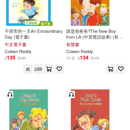
不尋常的一天An Extraordinary
誰是他爸爸?The New Boy
Day (電子書)
from LA (中英雙語故事) (有聲
書)
中文電子書
有聲書
Coleen
Reddy
Coleen
Reddy
135
134
$
$
180
79 折
$
$
170
紙
試閱