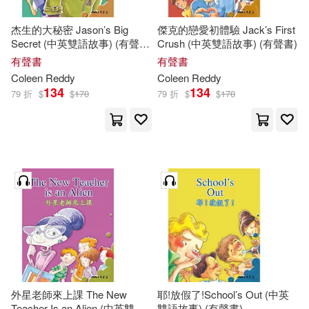
杰生的大秘密 Jason’s Big
傑克的戀愛初體驗 Jack’s First
Secret (中英雙語故事) (有聲
Crush (中英雙語故事) (有聲書)
書)
有聲書
有聲書
Coleen
Reddy
Coleen
Reddy
134
134
79 折
$
$
170
79 折
$
$
170
外星老師來上課 The New
耶!放假了!School’s Out (中英
Teacher Is an Alien (中英雙語
雙語故事) (有聲書)