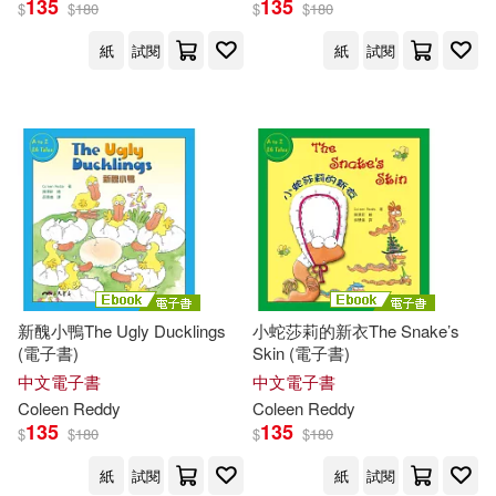
135
135
$
$
180
$
$
180
出版社
(可複選)
紙
試閱
紙
試閱
愛播聽書FM(36)
三民(18)
配送方式
(可複選)
可超商取貨(9)
可海外宅配(9)
可港澳店取(9)
新醜小鴨The Ugly Ducklings
小蛇莎莉的新衣The Snake’s
(電子書)
Skin (電子書)
中文電子書
中文電子書
可新加坡店取(9)
Coleen
Reddy
Coleen
Reddy
135
135
$
$
180
$
$
180
可菲律賓店取(9)
紙
試閱
紙
試閱