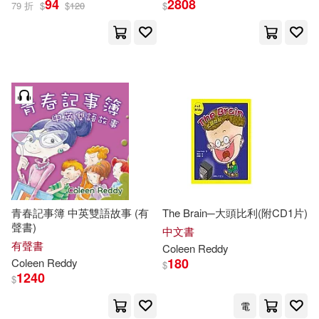
94
2808
79 折
$
$
120
$
青春記事簿 中英雙語故事 (有
The Brain─大頭比利(附CD1片)
聲書)
中文書
有聲書
Coleen
Reddy
180
Coleen
Reddy
$
1240
$
電