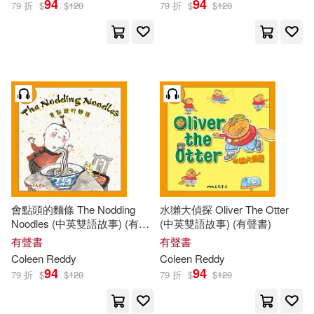
94
94
79 折
$
$
120
79 折
$
$
120
會點頭的麵條 The Nodding
水獺大偵探 Oliver The Otter
Noodles (中英雙語故事) (有聲
(中英雙語故事) (有聲書)
書)
有聲書
有聲書
Coleen
Reddy
Coleen
Reddy
94
94
79 折
$
$
120
79 折
$
$
120