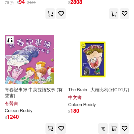
94
2808
79 折
$
$
120
$
青春記事簿 中英雙語故事 (有
The Brain─大頭比利(附CD1片)
聲書)
中文書
有聲書
Coleen
Reddy
180
Coleen
Reddy
$
1240
$
電