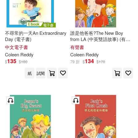
不尋常的一天An Extraordinary
誰是他爸爸?The New Boy
Day (電子書)
from LA (中英雙語故事) (有聲
書)
中文電子書
有聲書
Coleen
Reddy
Coleen
Reddy
135
134
$
$
180
79 折
$
$
170
紙
試閱