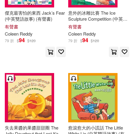
傑克最害怕的東西 Jack’s Fear
意外的冰雕比賽 The Ice
(中英雙語故事) (有聲書)
Sculpture Competition (中英雙
語故事) (有聲書)
有聲書
有聲書
Coleen
Reddy
Coleen
Reddy
94
94
79 折
$
$
120
79 折
$
$
120
失去果醬的果醬甜甜圈 The
愈滾愈大的小謊話 The Little
Jelly Doughnut that Lost It’s
White Lie (中英雙語故事) (有聲