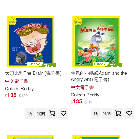
電子書
(可複選)
適合平板閱讀(9)
其他
(可複選)
大頭比利The Brain (電子書)
生氣的小螞蟻Adam and the
Angry Ant (電子書)
中文電子書
現在可購買商品(51)
中文電子書
Coleen
Reddy
135
Coleen
Reddy
$
$
180
135
$
$
180
作者/演唱/譯/編/繪(54)
紙
試閱
紙
試閱
價格
-
範圍