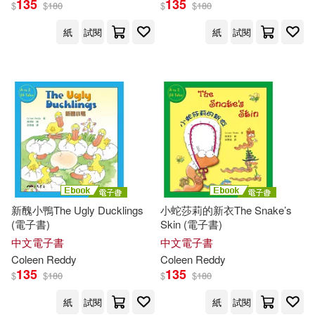
135
135
$
$
180
$
$
180
出版社
(可複選)
紙
試閱
紙
試閱
愛播聽書FM(36)
三民(18)
配送方式
(可複選)
可超商取貨(9)
可海外宅配(9)
可港澳店取(9)
新醜小鴨The Ugly Ducklings
小蛇莎莉的新衣The Snake’s
(電子書)
Skin (電子書)
中文電子書
中文電子書
可新加坡店取(9)
Coleen
Reddy
Coleen
Reddy
135
135
$
$
180
$
$
180
可菲律賓店取(9)
紙
試閱
紙
試閱