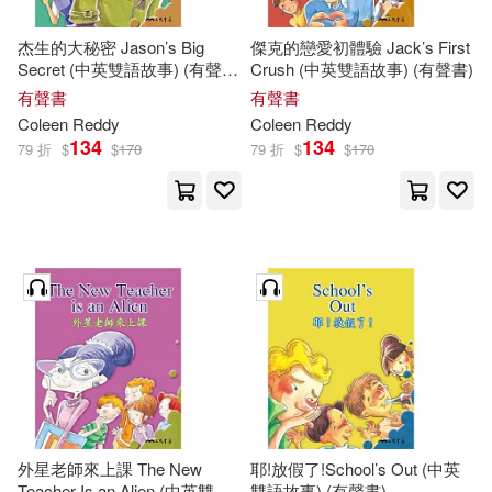
杰生的大秘密 Jason’s Big
傑克的戀愛初體驗 Jack’s First
Secret (中英雙語故事) (有聲
Crush (中英雙語故事) (有聲書)
書)
有聲書
有聲書
Coleen
Reddy
Coleen
Reddy
134
134
79 折
$
$
170
79 折
$
$
170
外星老師來上課 The New
耶!放假了!School’s Out (中英
Teacher Is an Alien (中英雙語
雙語故事) (有聲書)