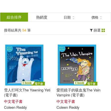
搜
尋
分類
綜合排序
熱銷度
日期
價格
(單選)
結
搜尋結果共
54
筆
篩選
圖書(9)
所有商品(54)
果
電子書(9)
有聲書(36)
篩
選
展開
作者
(可複選)
雪人打呵欠The Yawning Yeti
愛照鏡子的吸血鬼The Vain
Coleen Reddy(54)
(電子書)
Vampire (電子書)
中文電子書
中文電子書
Coleen
Reddy
Coleen
Reddy