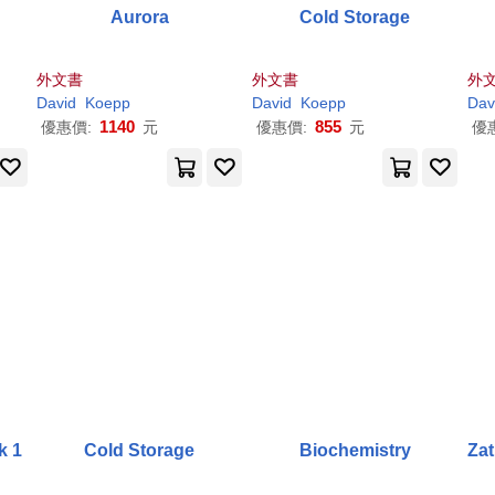
Aurora
Cold Storage
外文書
外文書
外
David
Koepp
David
Koepp
Dav
1140
855
優惠價:
元
優惠價:
元
優
k 1
Cold Storage
Biochemistry
Zat