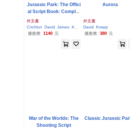
Jurassic Park: The Offici
Aurora
al Script Book: Complet
e with Annotations and I
外文書
外文書
llustrations
Crichton
David
James
Koepp
David
Michael
Koepp
Mottram
1140
380
優惠價:
元
優惠價:
元
War of the Worlds: The
Classic Jurassic Par
Shooting Script