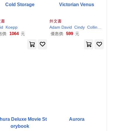
Cold Storage
Victorian Venus
文書
外文書
id
Koepp
Adam
David
Cindy
Collings
Koepp
Perry
1064
599
惠價:
元
優惠價:
元
hura Deluxe Movie St
Aurora
orybook