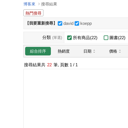
博客來
搜尋結果
熱門搜尋
【我要重新搜尋】
david
koepp
分類
所有商品(22)
圖書(22)
(單選)
日期
價格
綜合排序
熱銷度
搜尋結果共
22
筆, 頁數
1
/ 1