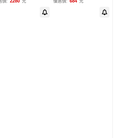
2280
684
惠價:
元
優惠價:
元
 Kluger
Weiss
Stephen (EDT)/ Bjerklie