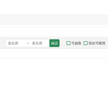
可超取
現在可購買
~
確認