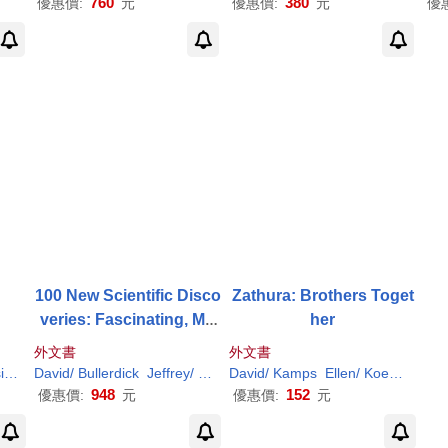
760
380
優惠價:
元
優惠價:
元
優
100 New Scientific Disco
Zathura: Brothers Toget
veries: Fascinating, Mo
her
mentous, and Mind-Exp
外文書
外文書
anding Stories
a
Koepp
David
/ Bullerdick
Jeffrey/ Lemonick
David
/ Kamps
Koepp
Michael
Ellen/
Koepp
Michael Q./
John
948
152
優惠價:
元
優惠價:
元