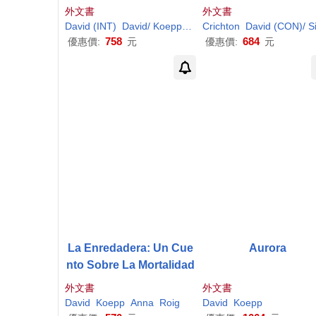
外文書
外文書
David
(INT)
David
/
Koepp
Friedman
Crichton
Josh/
David
Koepp
(CON)/ Simonso
758
684
優惠價:
元
優惠價:
元
La Enredadera: Un Cue
Aurora
nto Sobre La Mortalidad
外文書
外文書
David
Koepp
Anna
Roig
David
Koepp