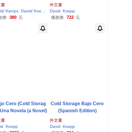
文書
外文書
Kane
CON)
id
/ Kamps
Kirsten/ Josephy
David
/
Koepp
Rhodes
John
David
Roger E.
Seidman
Koepp
380
722
惠價:
元
優惠價:
元
jo Cero (Cold Storag
Cold Storage Bajo Cero
 Una Novela (a Novel)
(Spanish Edition)
文書
外文書
id
Koepp
David
Koepp