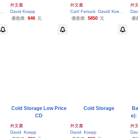
外文書
外文書
外
n
David
George (ILT)
Koepp
Gil (ILT)/ Perez
Carl/ Fertuck
Michael/
Koepp
David
/
Walt (CON)/ 
Koeppe
II (
Dav
646
5850
優惠價:
元
優惠價:
元
優
Cold Storage Low Price
Cold Storage
Ba
CD
e):
外文書
外文書
外
David
Koepp
David
Koepp
Dav