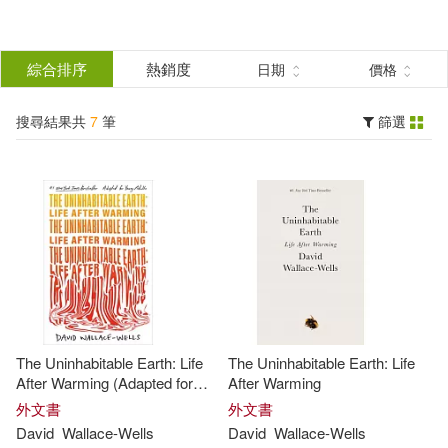
搜
尋
分類
綜合排序
熱銷度
日期
價格
(單選)
結
搜尋結果共
7
筆
篩選
圖書(7)
所有商品(7)
果
展開
篩
選
作者
(可複選)
David(4)
Wallace-Wells(3)
The Uninhabitable Earth: Life
The Uninhabitable Earth: Life
David Wallace-Wells(2)
After Warming (Adapted for
After Warming
Young Adults)
外文書
外文書
David
Wallace-Wells
David
Wallace-Wells
Jennifer(1)
Wallace-wells(1)