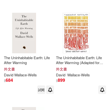
可新加坡店取(7)
可菲律賓店取(7)
其他
(可複選)
The Uninhabitable Earth: Life
The Uninhabitable Earth: Life
現在可購買商品(2)
After Warming
After Warming (Adapted for
Young Adults)
外文書
外文書
David
Wallace-Wells
David
Wallace-Wells
作者/演唱/譯/編/繪(2)
684
899
$
$
價格
試閱
-
範圍