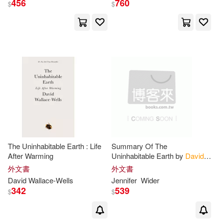
456
760
$
$
Wider(1)
出版社
(可複選)
Ingram(5)
Random House(2)
配送方式
(可複選)
The Uninhabitable Earth : Life
Summary Of The
After Warming
Uninhabitable Earth by
David
Wallace-Wells
: Life After
外文書
外文書
可超商取貨(7)
可海外宅配(7)
Warming
David
Wallace-Wells
Jennifer
Wider
342
539
$
$
可港澳店取(7)