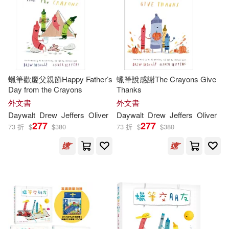
蠟筆歡慶父親節Happy Father’s
蠟筆說感謝The Crayons Give
Day from the Crayons
Thanks
外文書
外文書
Daywalt
Drew
Jeffers
Oliver
Daywalt
Drew
Jeffers
Oliver
277
277
73 折
$
$
380
73 折
$
$
380