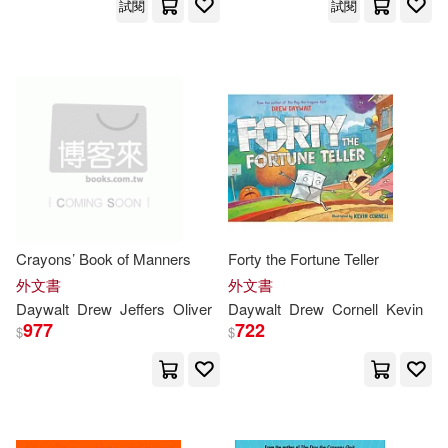
試閱
試閱
Crayons’ Book of Manners
Forty the Fortune Teller
外文書
外文書
Daywalt
Drew
Jeffers
Oliver
Daywalt
Drew
Cornell
Kevin
977
722
$
$