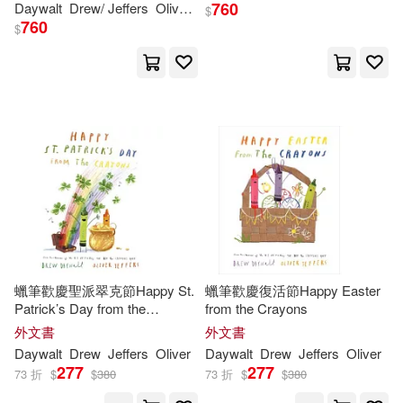
760
Daywalt
Drew
/ Jeffers
Oliver (ILT)
$
760
$
蠟筆歡慶聖派翠克節Happy St.
蠟筆歡慶復活節Happy Easter
Patrick’s Day from the
from the Crayons
Crayons
外文書
外文書
Daywalt
Drew
Jeffers
Oliver
Daywalt
Drew
Jeffers
Oliver
277
277
73 折
$
$
380
73 折
$
$
380