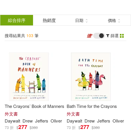
搜
尋
分類
綜合排序
熱銷度
日期
價格
(單選)
結
搜尋結果共
103
筆
篩選
圖書(103)
所有商品(103)
果
展開
篩
選
作者
(可複選)
Daywalt(80)
Drew(55)
The Crayons’ Book of Manners
Bath Time for the Crayons
Drew/ Jeffers(15)
外文書
外文書
Daywalt
Drew
Jeffers
Oliver
Daywalt
Drew
Jeffers
Oliver
277
277
73 折
$
$
380
73 折
$
$
380
Oliver (ILT)(12)
展開