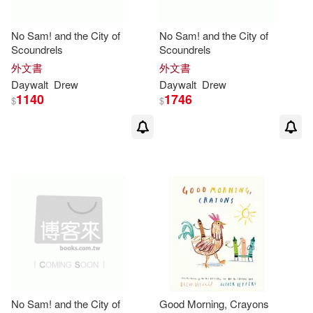
No Sam! and the City of
No Sam! and the City of
Scoundrels
Scoundrels
外文書
外文書
Daywalt
Drew
Daywalt
Drew
1140
1746
$
$
No Sam! and the City of
Good Morning, Crayons