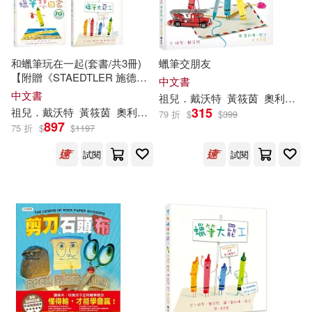
和蠟筆玩在一起(套書/共3冊)
蠟筆交朋友
【附贈《STAEDTLER 施德
中文書
樓》無毒安全油蠟筆12色乙
中文書
祖兒．戴沃特
黃筱茵
奧利佛‧傑法（Oliver Jeffers）
組】
315
祖兒．戴沃特
黃筱茵
奧利佛‧傑法（Oliver Jeffers）
79 折
$
$
399
897
75 折
$
$
1197
試閱
試閱