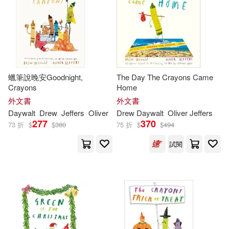
可港澳店取(89)
Jodene Lynn(1)
Matt (ILT)(1)
可新加坡店取(89)
Oliver (CON)(1)
可菲律賓店取(89)
Oliver Jeffers (ILT)(1)
蠟筆說晚安Goodnight,
The Day The Crayons Came
Crayons
Home
外文書
外文書
Scott (ILT)(1)
其他
(可複選)
Daywalt
Drew
Jeffers
Oliver
Drew
Daywalt
Oliver Jeffers
277
370
73 折
$
$
380
75 折
$
$
494
Stephane (ILT)(1)
現在可購買商品(40)
試閱
克里絲蒂安．瓊斯(1)
作者/演唱/譯/編/繪(19)
金銀義(1)
價格
-
範圍