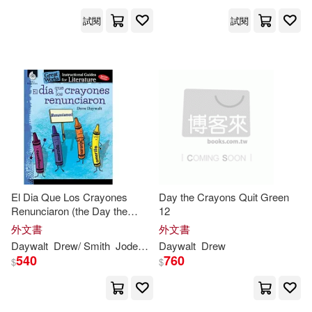
試閱
試閱
El Dia Que Los Crayones
Day the Crayons Quit Green
Renunciaron (the Day the
12
Crayons Quit): An Instructional
外文書
外文書
Guide for: An Instructional
Daywalt
Drew
/ Smith
Jodene Lynn
Daywalt
Drew
Guide for Literature
540
760
$
$