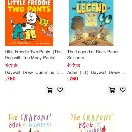
Little Freddie Two Pants: (The
The Legend of Rock Paper
Dog with Too Many Pants)
Scissors
外文書
外文書
Daywalt
Drew
Cummins
Lucy Ruth
Adam (ILT)
Daywalt
Drew
/ Rex
760
760
$
$