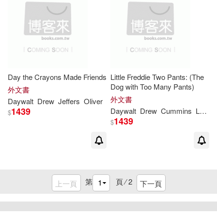
Day the Crayons Made Friends
Little Freddie Two Pants: (The
Dog with Too Many Pants)
外文書
外文書
Daywalt
Drew
Jeffers
Oliver
1439
Daywalt
Drew
Cummins
Lucy Ruth
$
1439
$
第
頁 ⁄
2
上一頁
下一頁
重新設定
確認