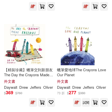
Drew Daywalt(8)
出版社
(可複選)
祖兒．戴沃特(6)
Ingram(73)
遠流(8)
Oliver Jeffers(5)
HARPERCOLLINS PUBLISHERS
UK(6)
Drew/ Tallec(4)
Merrymakers Distribution(4)
【精裝珍藏】蠟筆交到新朋友
蠟筆愛地球The Crayons Love
The Day the Crayons Made
Our Planet
Olivier (ILT)(4)
Friends
Penguin Group (USA) Inc.(4)
外文書
外文書
Daywalt
Drew
Jeffers
Oliver
Daywalt
Drew
Jeffers
Oliver
祖兒‧戴沃特(4)
Oliver(2)
369
277
$
$
760
73 折
$
$
380
Andana Editorial(2)
試閱
Adam (ILT)(1)
David (ILT)(1)
Fondo De Cultura Economica USA