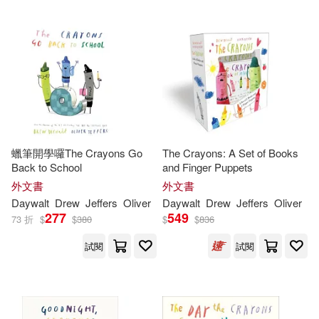
(2)
Drew Daywalt、Oliver Jeffers(1)
東雨文化(2)
Drew/ Campbell(1)
Hachette Book Group(1)
Drew/ McClements(1)
Scholastic(1)
蠟筆開學囉The Crayons Go
The Crayons: A Set of Books
Drew/ Myers(1)
Back to School
and Finger Puppets
外文書
外文書
配送方式
(可複選)
Drew/ Rex(1)
Drew/ Smith(1)
Daywalt
Drew
Jeffers
Oliver
Daywalt
Drew
Jeffers
Oliver
277
549
73 折
$
$
380
$
$
836
可超商取貨(103)
Drew/ Spencer(1)
試閱
試閱
可海外宅配(103)
George (ILT)/ Kardos(1)