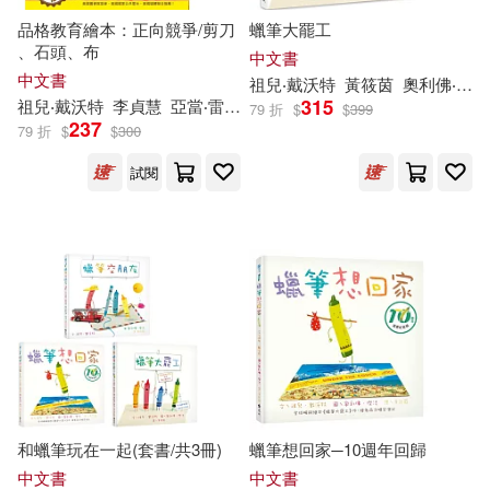
品格教育繪本：正向競爭/剪刀
蠟筆大罷工
、石頭、布
中文書
中文書
祖兒‧戴沃特
黃筱茵
奧利佛‧傑法（Oliver Jeffers）
315
祖兒‧戴沃特
李貞慧
亞當‧雷克斯（Adam Rex）
79 折
$
$
399
237
79 折
$
$
300
試閱
和蠟筆玩在一起(套書/共3冊)
蠟筆想回家─10週年回歸
中文書
中文書