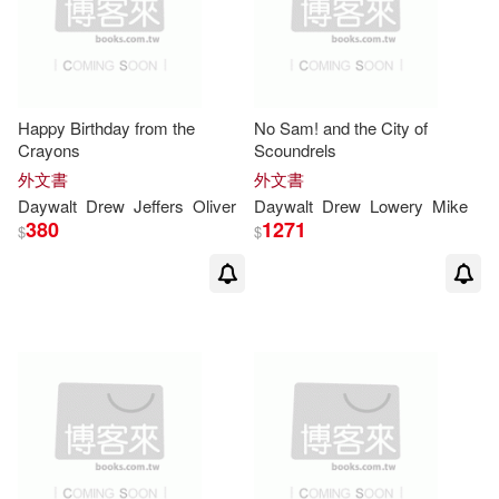
Happy Birthday from the
No Sam! and the City of
Crayons
Scoundrels
外文書
外文書
Daywalt
Drew
Jeffers
Oliver
Daywalt
Drew
Lowery
Mike
380
1271
$
$