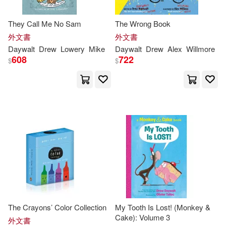
They Call Me No Sam
The Wrong Book
外文書
外文書
Daywalt
Drew
Lowery
Mike
Daywalt
Drew
Alex
Willmore
608
722
$
$
The Crayons’ Color Collection
My Tooth Is Lost! (Monkey &
Cake): Volume 3
外文書