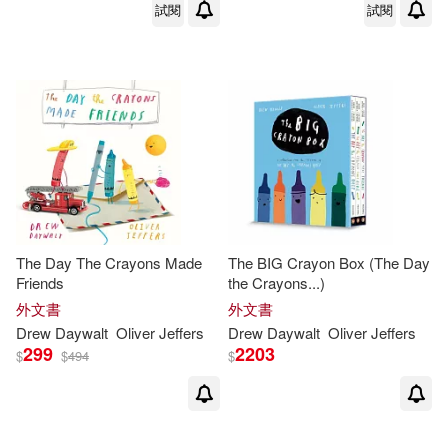
試閱
試閱
The Day The Crayons Made
The BIG Crayon Box (The Day
Friends
the Crayons...)
外文書
外文書
Drew
Daywalt
Oliver Jeffers
Drew
Daywalt
Oliver Jeffers
299
2203
$
$
494
$