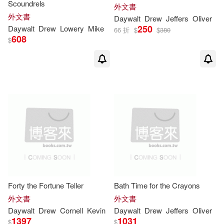
Scoundrels
外文書
外文書
Daywalt
Drew
Jeffers
Oliver
250
Daywalt
Drew
Lowery
Mike
66 折
$
$
380
608
$
Forty the Fortune Teller
Bath Time for the Crayons
外文書
外文書
Daywalt
Drew
Cornell
Kevin
Daywalt
Drew
Jeffers
Oliver
1397
1031
$
$