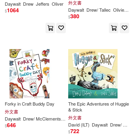
外文書
Daywalt
Drew
Jeffers
Oliver
1064
Daywalt
Drew
/ Tallec
Olivier (ILT)
$
380
$
Forky in Craft Buddy Day
The Epic Adventures of Huggie
& Stick
外文書
外文書
Daywalt
Drew
/ McClements
George (ILT)/ Kardos
Stephane (ILT
646
David (ILT)
Daywalt
Drew
/ Spencer
$
722
$