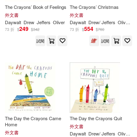
The Crayons’ Book of Feelings
The Crayons’ Christmas
外文書
外文書
Daywalt
Drew
Jeffers
Oliver
Daywalt
Drew
/ Jeffers
Oliver (ILT)
249
554
73 折
$
$
342
73 折
$
$
760
試閱
試閱
The Day the Crayons Came
The Day the Crayons Quit
Home
外文書
外文書
Daywalt
Drew
/ Jeffers
Oliver (ILT)