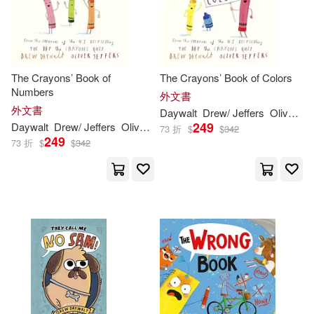
The Crayons’ Book of
The Crayons’ Book of Colors
Numbers
外文書
外文書
Daywalt
Drew
/ Jeffers
Oliver (ILT)
249
Daywalt
Drew
/ Jeffers
Oliver (ILT)
73 折
$
$
342
249
73 折
$
$
342