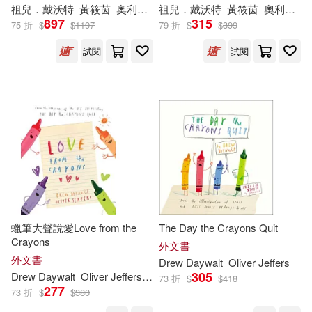
祖兒．戴沃特
黃筱茵
奧利佛‧傑法（Oliver Jeffers）
祖兒．戴沃特
黃筱茵
奧利佛．傑法（Oliver Jeffers）
897
315
75 折
$
$
1197
79 折
$
$
399
試閱
試閱
蠟筆大聲說愛Love from the
The Day the Crayons Quit
Crayons
外文書
外文書
Drew
Daywalt
Oliver Jeffers
305
Drew
Daywalt
Oliver Jeffers (ILT)
73 折
$
$
418
277
73 折
$
$
380