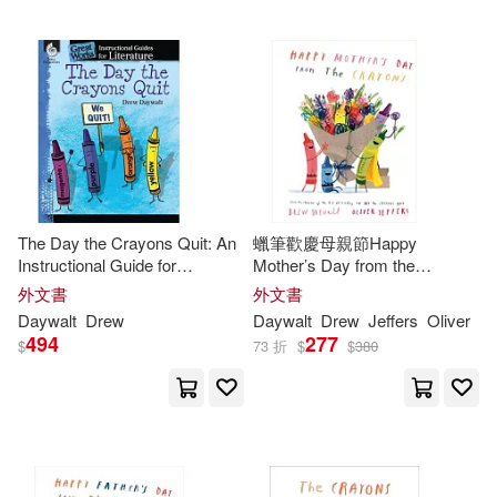
The Day the Crayons Quit: An
蠟筆歡慶母親節Happy
Instructional Guide for
Mother’s Day from the
Literature
Crayons
外文書
外文書
Daywalt
Drew
Daywalt
Drew
Jeffers
Oliver
494
277
$
73 折
$
$
380