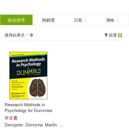
搜
尋
分類
綜合排序
熱銷度
日期
價格
(單選)
結
搜尋結果共
1
筆
篩選
圖書(1)
所有商品(1)
果
展開
篩
選
作者
(可複選)
Dempster(1)
Donncha(1)
Research Methods in
Martin(1)
Ph.D.(1)
Psychology for Dummies
外文書
Dempster
Donncha
Martin
Ph.D
.
Ph.D
./
Hanna
Ph.D./ Hanna(1)