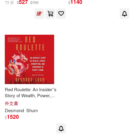
527
1140
73 折
$
$
722
$
出版社
(可複選)
Ingram(3)
配送方式
(可複選)
可超商取貨(3)
可海外宅配(3)
可港澳店取(3)
Red Roulette: An Insider’’s
Story of Wealth, Power,
Corruption, and Vengeance in
外文書
可新加坡店取(3)
Today’’s China
Desmond
Shum
1520
$
可菲律賓店取(3)