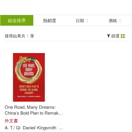
搜
尋
分類
綜合排序
熱銷度
日期
價格
(單選)
結
搜尋結果共
1
筆
篩選
圖書(1)
所有商品(1)
果
展開
篩
選
作者
(可複選)
A. T./ Qi(1)
One Road, Many Dreams:
Daniel/ Kingsmith(1)
China’s Bold Plan to Remake
the Global Economy
外文書
A
.
T
./
Qi
Daniel
/
Kingsmith
Drache
Duan
Drache(1)
Duan(1)