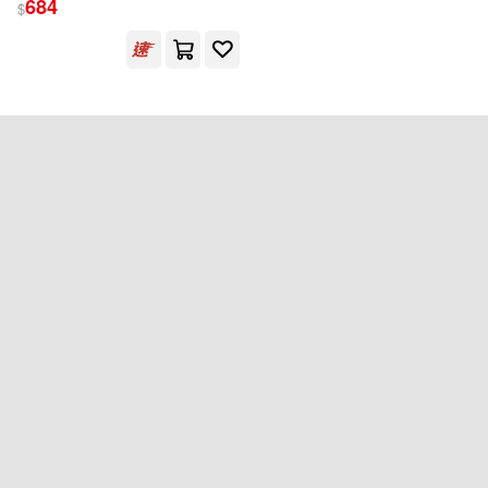
684
$
Ingram(1)
配送方式
(可複選)
可超商取貨(1)
可海外宅配(1)
可港澳店取(1)
可新加坡店取(1)
可菲律賓店取(1)
重新設定
確認
其他
(可複選)