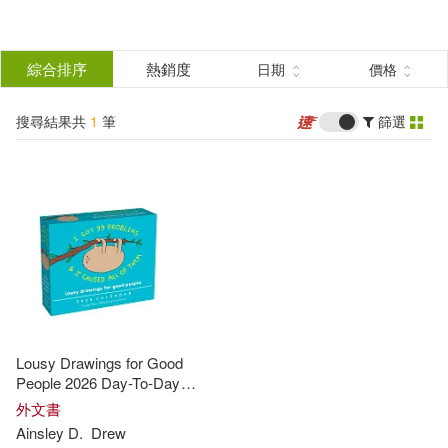
搜
尋
分類
綜合排序
熱銷度
日期
價格
(單選)
結
搜尋結果共
1
筆
篩選
圖書(1)
所有商品(1)
果
展開
篩
選
作者
(可複選)
Ainsley D.(1)
Drew(1)
Lousy Drawings for Good
People 2026 Day-To-Day
Calendar
出版社
外文書
(可複選)
Ainsley
D
.
Drew