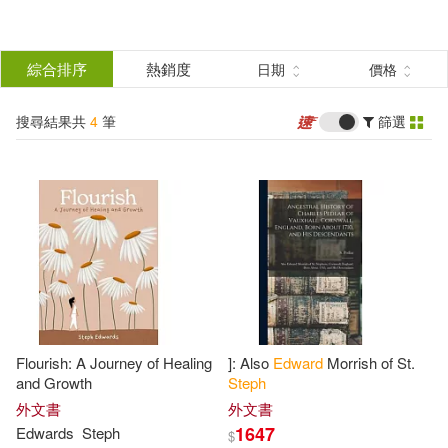
搜
尋
分類
綜合排序
熱銷度
日期
價格
(單選)
結
搜尋結果共
4
筆
篩選
圖書(4)
所有商品(4)
果
展開
篩
選
作者
(可複選)
Anna(1)
Daniel/ Kaminski(1)
Flourish: A Journey of Healing
]: Also
Edward
Morrish of St.
Dyson(1)
Edwards(1)
and Growth
Steph
外文書
外文書
1647
Edwards
Steph
$
Nick/ Humphreys(1)