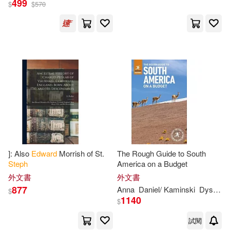
499
$
$
570
Sara/ Jacobs(1)
Steph(1)
Steph/ Edwards(1)
出版社
(可複選)
Ingram(4)
]: Also
Edward
Morrish of St.
The Rough Guide to South
Steph
America on a Budget
外文書
外文書
配送方式
(可複選)
877
Anna
Daniel/ Kaminski
Dyson
N
$
1140
$
可超商取貨(4)
可海外宅配(4)
試閱