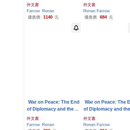
Protect Predators
Protect Predators
外文書
外文書
Farrow
Ronan
Ronan
Farrow
1140
684
優惠價:
元
優惠價:
元
War on Peace: The End
War on Peace: The 
of Diplomacy and the De
of Diplomacy and th
cline of American Influe
cline of American Inf
外文書
外文書
nce
nce
Farrow
Ronan
Ronan
Farrow