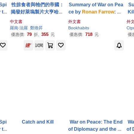
 Spi
性掠食者與牠們的帝國：
Summary of War on Pea
Su
 to
揭發好萊塢製片大亨哈維.
ce by
Ronan
Farrow
: Co
Ki
溫斯坦令巨星名流噤聲，
nversation Starters
ons
中文書
外文書
外
人人知而不報的驚人內幕
da
羅南‧法羅
鄭煥昇
Bookhabits
Ctpr
與共犯結構
79
355
718
優惠價:
折,
元
優惠價:
元
優
試閱
 Spi
Catch and Kill
War on Peace: The End
Wa
 to
of Diplomacy and the De
of 