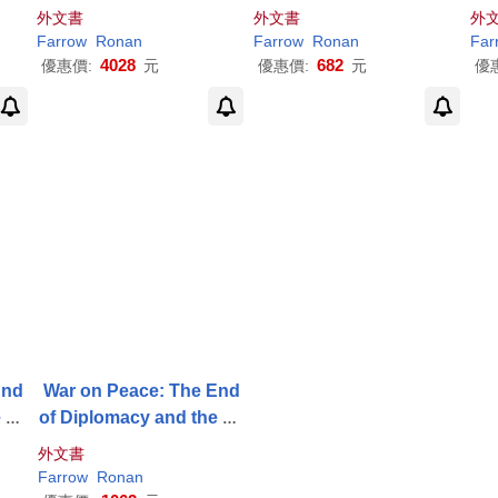
cline of American Influe
cl
外文書
外文書
外
nce
Farrow
Ronan
Farrow
Ronan
Far
4028
682
優惠價:
元
優惠價:
元
優
End
War on Peace: The End
e De
of Diplomacy and the De
lue
cline of American Influe
外文書
nce
Farrow
Ronan