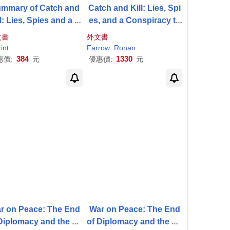
mmary of Catch and
Catch and Kill: Lies, Spi
ll: Lies, Spies and a C
es, and a Conspiracy to
piracy to Protect Pre
Protect Predators
文書
外文書
tors By
Ronan
Farrow
int
Farrow
Ronan
384
1330
惠價:
元
優惠價:
元
r on Peace: The End
War on Peace: The End
Diplomacy and the De
of Diplomacy and the De