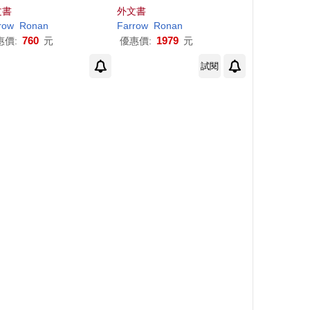
ine of American Influe
cline of American Influe
文書
外文書
nce
nce
row
Ronan
Farrow
Ronan
760
1979
惠價:
元
優惠價:
元
試閱