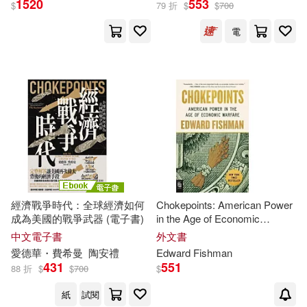
1520
553
$
79 折
$
$
700
電
Burtynsky(1)
展開
Daniel B. (EDT)/ Messer(1)
出版社
(可複選)
David J. A. (EDT)/ Dattilio(1)
Ingram(2)
感電出版(2)
Edward(1)
Innovative Logistics Llc(1)
Edward Fishman(1)
經濟戰爭時代：全球經濟如何
Chokepoints: American Power
成為美國的戰爭武器 (電子書)
in the Age of Economic
Penguin Group (USA) Inc.(1)
Warfare
中文電子書
外文書
Edward J./ Doyle(1)
愛德華・費希曼
陶安禮
Edward
Fishman
Transnational Pub Inc(1)
431
551
88 折
$
$
700
$
Edward/ Mayer(1)
紙
試閱