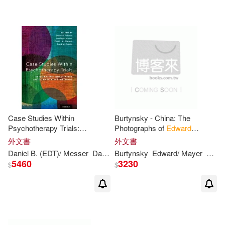
配送方式
(可複選)
Francis R./ Fishman(1)
可超商取貨(6)
可海外宅配(6)
Frank M. (EDT)(1)
可港澳店取(5)
Frank S./ Bander(1)
可新加坡店取(5)
Joel/ Richert(1)
Case Studies Within
Burtynsky - China: The
Psychotherapy Trials:
Photographs of
Edward
可菲律賓店取(5)
Integrating Qualitative and
Burtynsky
Marc/ Fishman(1)
Mark(1)
外文書
外文書
Quantitative Methods
Daniel B. (EDT)/ Messer
David J. A. (EDT)/ Dattilio
Burtynsky
Edward
/ Mayer
Fishman
Marc
Fra
5460
3230
$
$
Paul(1)
電子書
(可複選)
Stanley B. (EDT)/ Edwards(1)
適合手機平板閱讀(1)