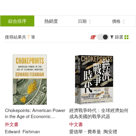
搜
尋
分類
綜合排序
熱銷度
日期
價格
(單選)
結
搜尋結果共
7
筆
篩選
圖書(6)
所有商品(7)
果
電子書(1)
篩
選
展開
作者
(可複選)
Chokepoints: American Power
經濟戰爭時代：全球經濟如何
Fishman(2)
in the Age of Economic
成為美國的戰爭武器
Warfare
外文書
中文書
Edward
Fishman
愛德華・費希曼
陶安禮
愛德華・費希曼(2)
Bae(1)