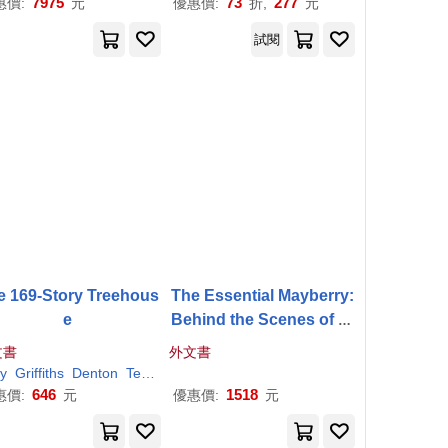
7975
73
277
惠價:
元
優惠價:
折,
元
試閱
e 169-Story Treehous
The Essential Mayberry:
e
Behind the Scenes of th
e
Andy
Griffith
Show
文書
外文書
y
Griffiths
Denton
Terry
646
1518
惠價:
元
優惠價:
元