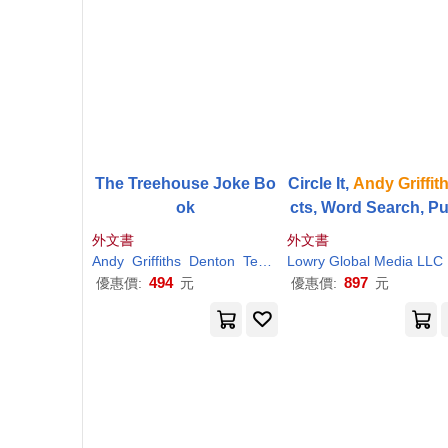
The Treehouse Joke Bo
Circle It,
Andy
Griffit
ok
cts, Word Search, Pu
e Book
外文書
外文書
Andy
Griffiths
Denton
Terry
Lowry Global Media LLC
494
897
優惠價:
元
優惠價:
元