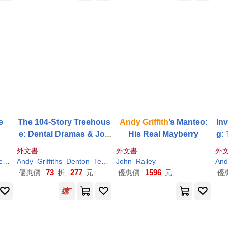
e
The 104-Story Treehous
Andy
Griffith
’s Manteo:
Inv
e: Dental Dramas & Jok
His Real Mayberry
g:
es Galore!
n
外文書
外文書
外
ry
Andy
Griffiths
Denton
Terry
John
Railey
And
73
277
1596
優惠價:
折,
元
優惠價:
元
優