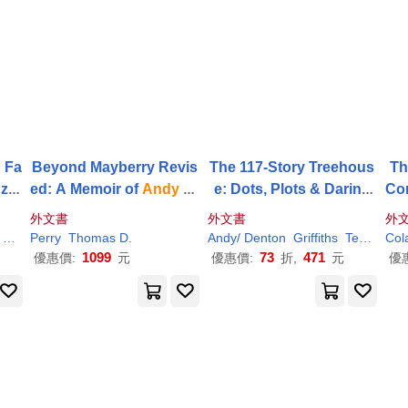
h
Fa
Beyond Mayberry Revis
The 117-Story Treehous
T
zzl
ed: A Memoir of
Andy
Gr
e: Dots, Plots & Daring
Com
iffith
and Mount Airy Nor
Escapes!
ri
外文書
外文書
外
th Carolina
Maria
Perry
Mark
Thomas D.
Schumacher
Andy
/ Denton
Griffiths
Terry (ILT)
Col
1099
73
471
優惠價:
元
優惠價:
折,
元
優