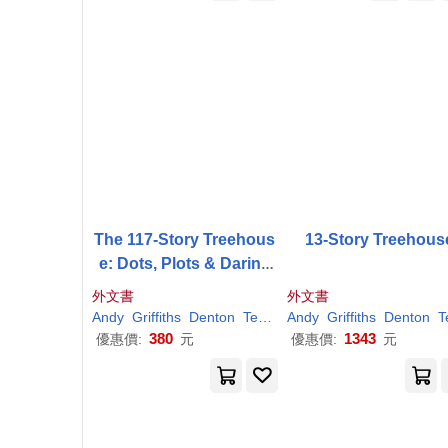
The 117-Story Treehous
13-Story Treehous
e: Dots, Plots & Daring
Escapes!
外文書
外文書
Andy
Griffiths
Denton
Terry
Andy
Griffiths
Denton
Ter
380
1343
優惠價:
元
優惠價:
元