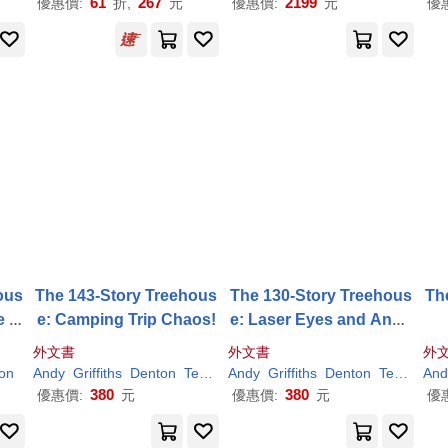
61
267
2199
優惠價:
折,
元
優惠價:
元
優
author of the Treehouse
series!
ous
The 143-Story Treehous
The 130-Story Treehous
Th
e Tr
e: Camping Trip Chaos!
e: Laser Eyes and Anno
)
ying Flies
外文書
外文書
外
ton
Andy
Griffiths
Denton
Terry
Andy
Griffiths
Denton
Terry
And
380
380
優惠價:
元
優惠價:
元
優