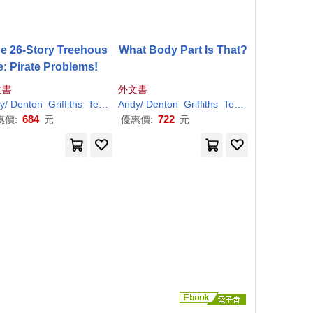
e 26-Story Treehous
What Body Part Is That?
e: Pirate Problems!
文書
外文書
y
/ Denton
Griffiths
Terry (ILT)
Andy
/ Denton
Griffiths
Terry (ILT)
684
722
惠價:
元
優惠價:
元