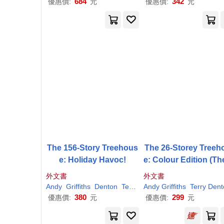
684
342
優惠價:
元
優惠價:
元
The 156-Story Treehous
The 26-Storey Treeh
e: Holiday Havoc!
e: Colour Edition (Th
eehouse Series, 2
外文書
外文書
Andy
Griffiths
Denton
Terry
Andy
Griffiths
Terry Den
380
299
優惠價:
元
優惠價:
元