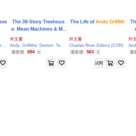
use
The 39-Story Treehous
The Life of
Andy
Griffith
Th
e: Mean Machines & Ma
d Professors!
外文書
外文書
外
ILT)
Andy
Griffiths
Denton
Terry
Charles River Editors (COR)
And
684
563
優惠價:
元
優惠價:
元
優
試閱