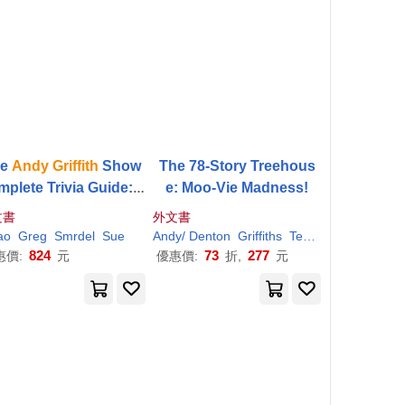
he
Andy
Griffith
Show
The 78-Story Treehous
plete Trivia Guide: T
e: Moo-Vie Madness!
via, Quotes & Little Kn
文書
外文書
ow Facts
ao
Greg
Smrdel
Sue
Andy
/ Denton
Griffiths
Terry (ILT)
824
73
277
惠價:
元
優惠價:
折,
元