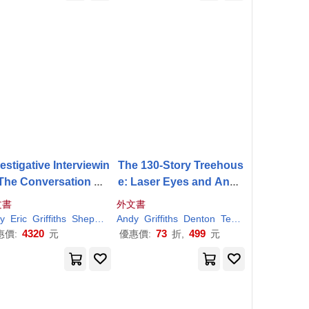
estigative Interviewin
The 130-Story Treehous
 The Conversation Ma
e: Laser Eyes and Anno
agement Approach
ying Flies
文書
外文書
y
Eric
Griffiths
Shepherd
Andy
Griffiths
Denton
Terry
4320
73
499
惠價:
元
優惠價:
折,
元