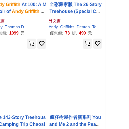
dy
Griffith
At 100: A M
全彩藏家版 The 26-Story
ir of
Andy
Griffith
an
Treehouse (Special Coll
ount Airy North Caro
ector’s Edition): Pirate P
文書
外文書
lina
roblems!
ry
Thomas D.
Andy
Griffiths
Denton
Terry
1099
73
499
惠價:
元
優惠價:
折,
元
e 143-Story Treehous
瘋狂樹屋作者新系列 You
 Camping Trip Chaos!
and Me 2 and the Peanu