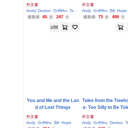
外文書
外文書
Andy
/ Denton
Griffiths
Terry (ILT)
Andy
Griffiths
Bill
Hope
65
247
73
499
優惠價:
折,
元
優惠價:
折,
元
試閱
You and Me and the Lan
Tales from the Treeh
d of Lost Things
e: Too Silly to Be Told
. Until Now!
外文書
外文書
Andy
Griffiths
Bill
Hope
Andy
Griffiths
Denton
Ter