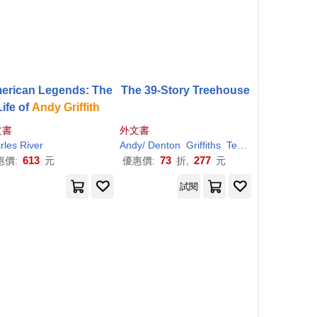
erican Legends: The
The 39-Story Treehouse
Life of
Andy
Griffith
文書
外文書
rles River
Andy
/ Denton
Griffiths
Terry (ILT)
613
73
277
惠價:
元
優惠價:
折,
元
試閱