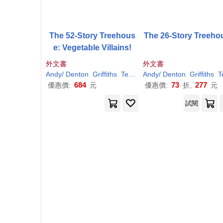
The 52-Story Treehous
The 26-Story Treeho
e: Vegetable Villains!
外文書
外文書
Andy
/ Denton
Griffiths
Terry (ILT)
Andy
/ Denton
Griffiths
Terry (
684
73
277
優惠價:
元
優惠價:
折,
元
試閱