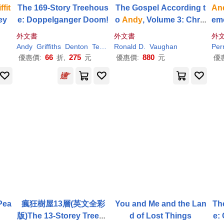
ffit
The 169-Story Treehous
The Gospel According t
An
ey
e: Doppelganger Doom!
o
Andy
, Volume 3: Chris
emo
tian Life Lessons from E
d M
外文書
外文書
外
very Episode of Season
Andy
Griffiths
Denton
Terry
Ronald D.
Vaughan
Per
4 of The
Andy
Griffith
Sh
66
275
880
優惠價:
折,
元
優惠價:
元
優
ow
Pea
瘋狂樹屋13層(英文全彩
You and Me and the Lan
Th
版)The 13-Storey Treeho
d of Lost Things
e: