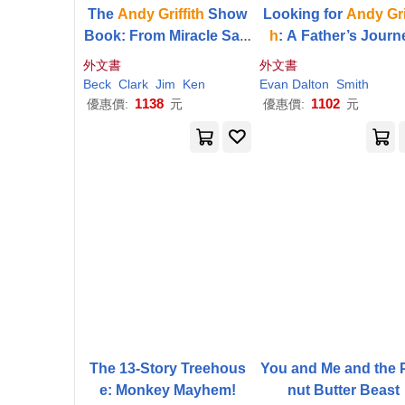
The
Andy
Griffith
Show
Looking for
Andy
Gri
Book: From Miracle Salv
h
: A Father’s Journ
e to Kerosene Cucumbe
外文書
外文書
rs: The Complete Guide
Beck
Clark
Jim
Ken
Evan Dalton
Smith
to One of Television’s
1138
1102
優惠價:
元
優惠價:
元
The 13-Story Treehous
You and Me and the 
e: Monkey Mayhem!
nut Butter Beast