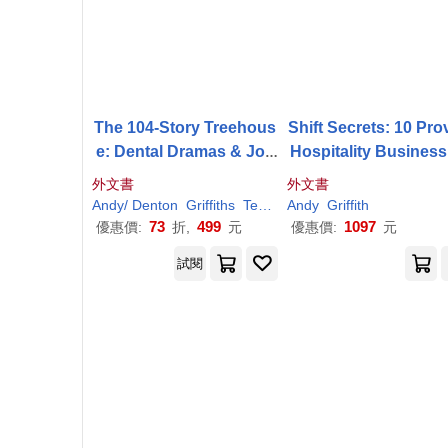
The 104-Story Treehous
Shift Secrets: 10 Pr
e: Dental Dramas & Jok
Hospitality Business
es Galore!
owth Tactics: The Un
外文書
外文書
ground Playbook To
Andy
/ Denton
Griffiths
Terry (ILT)
Andy
Griffith
ow Sales, Improve Pr
73
499
1097
優惠價:
折,
元
優惠價:
元
s and Streamline
試閱