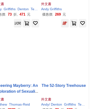
t-Butter Beast: a hilariou
文書
外文書
s, bonkers story from th
y
Griffiths
Denton
Terry
Andy
Griffiths
e bestselling author of t
73
471
269
惠價:
折,
元
優惠價:
元
he Treehouse series! (Y
試閱
ou and Me, 2)
eering Mayberry: An
The 52-Story Treehouse
loration of Sexuality
d Gender in the
Andy
文書
外文書
Griffith
Show
thew
Thomas-Reid
Andy
/ Denton
Griffiths
Terry (ILT)