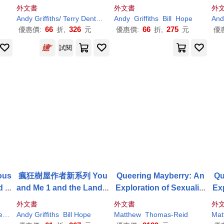
use: Colour Edition
外文書
外文書
外
Andy
Griffiths
/ Terry Denton (ILT)
Andy
Griffiths
Bill
Hope
And
66
326
66
275
優惠價:
折,
元
優惠價:
折,
元
優
試閱
ous
瘋狂樹屋作者新系列 You
Queering Mayberry: An
Qu
 . .
and Me 1 and the Land o
Exploration of Sexuality
Exp
f Lost Things: a hilariou
and Gender in the
Andy
an
外文書
外文書
外
s adventure from the int
Griffith
Show
ry
Andy
Griffiths
Bill Hope
Matthew
Thomas-Reid
Mat
ernationally bestselling