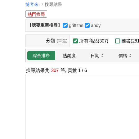
博客來
搜尋結果
熱門搜尋
【我要重新搜尋】
griffiths
andy
分類
所有商品(307)
圖書(291
(單選)
日期
價格
綜合排序
熱銷度
搜尋結果共
307
筆, 頁數
1
/ 6