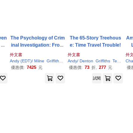
oven
The Psychology of Crim
The 65-Story Treehous
Am
 Gr
inal Investigation: From
e: Time Travel Trouble!
der
Theory to Practice
外文書
外文書
外
 Gr
Andy
(EDT)/ Milne
Griffiths
Rebecca (EDT)
Andy
/ Denton
Griffiths
Terry (ILT)
Cha
ofit
7425
73
277
優惠價:
元
優惠價:
折,
元
優
試閱