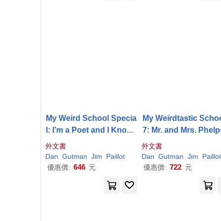
My Weird School Specia
My Weirdtastic Schoo
l: I’m a Poet and I Know I
7: Mr. and Mrs. Phelp
t!
eed Some Help!
外文書
外文書
Dan
Gutman
Jim
Paillot
Dan
Gutman
Jim
Paillot
646
722
優惠價:
元
優惠價:
元