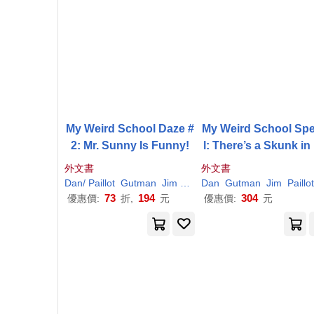
My Weird School Daze #
My Weird School Spe
2: Mr. Sunny Is Funny!
l: There’s a Skunk in
Bunk!
外文書
外文書
Dan
/ Paillot
Gutman
Jim (ILT)
Dan
Gutman
Jim
Paillot
73
194
304
優惠價:
折,
元
優惠價:
元