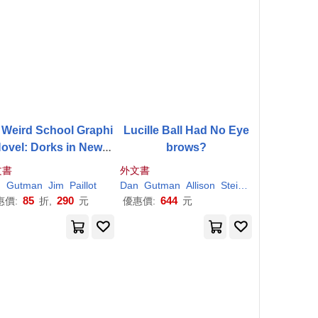
 Weird School Graphi
Lucille Ball Had No Eye
Novel: Dorks in New Y
brows?
ork!
文書
外文書
n
Gutman
Jim
Paillot
Dan
Gutman
Allison
Steinfeld
85
290
644
惠價:
折,
元
優惠價:
元