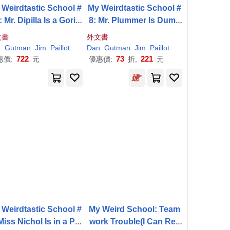
 Weirdtastic School #
My Weirdtastic School #
: Mr. Dipilla Is a Gorill
8: Mr. Plummer Is Dumb
a!
er!
文書
外文書
n
Gutman
Jim
Paillot
Dan
Gutman
Jim
Paillot
722
73
221
惠價:
元
優惠價:
折,
元
 Weirdtastic School #
My Weird School: Team
Miss Nichol Is in a Pic
work Trouble(I Can Rea