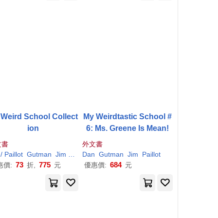
Weird School Collect
My Weirdtastic School #
ion
6: Ms. Greene Is Mean!
文書
外文書
n
/ Paillot
Gutman
Jim (ILT)
Dan
Gutman
Jim
Paillot
73
775
684
惠價:
折,
元
優惠價:
元