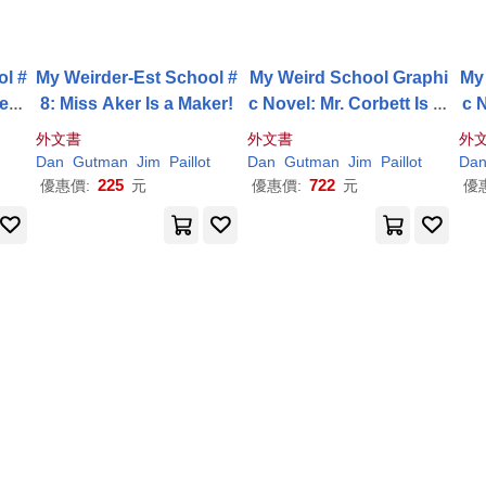
ol #
My Weirder-Est School #
My Weird School Graphi
My
e T
8: Miss Aker Is a Maker!
c Novel: Mr. Corbett Is in
c N
Orbit!: A Graphic Novel
外文書
外文書
外
Dan
Gutman
Jim
Paillot
Dan
Gutman
Jim
Paillot
Da
225
722
優惠價:
元
優惠價:
元
優