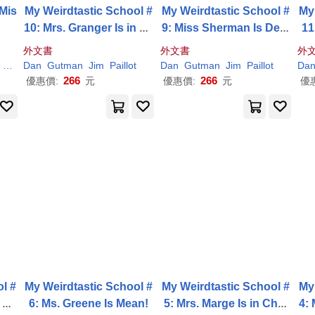
 Mis
My Weirdtastic School #
My Weirdtastic School #
My
10: Mrs. Granger Is in Da
9: Miss Sherman Is Dete
11
nger!
rmined!
外文書
外文書
外
T)
Dan
Gutman
Jim
Paillot
Dan
Gutman
Jim
Paillot
Da
266
266
優惠價:
元
優惠價:
元
優
l #
My Weirdtastic School #
My Weirdtastic School #
My
n Da
6: Ms. Greene Is Mean!
5: Mrs. Marge Is in Char
4: 