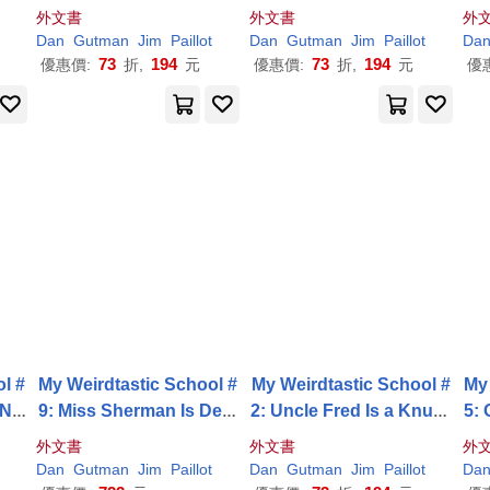
ge!
外文書
外文書
外
Dan
Gutman
Jim
Paillot
Dan
Gutman
Jim
Paillot
Da
73
194
73
194
優惠價:
折,
元
優惠價:
折,
元
優
l #
My Weirdtastic School #
My Weirdtastic School #
My
Nit
9: Miss Sherman Is Dete
2: Uncle Fred Is a Knuck
5:
rmined!
lehead!
外文書
外文書
外
Dan
Gutman
Jim
Paillot
Dan
Gutman
Jim
Paillot
Da