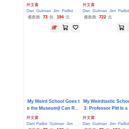
eed Some Help!
nger!
外文書
外文書
Dan
Gutman
Jim
Paillot
Dan
Gutman
Jim
Paillot
73
194
722
優惠價:
折,
元
優惠價:
元
My Weird School Goes t
My Weirdtastic Schoo
o the Museum(I Can Rea
3: Professor Pitt Is a 
d Level 2)
wit!
外文書
外文書
Dan
/ Paillot
Gutman
Jim (ILT)
Dan
Gutman
Jim
Paillot