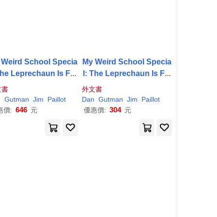
 Weird School Specia
My Weird School Specia
The Leprechaun Is Fin
l: The Leprechaun Is Fin
ally Gone!
ally Gone!
文書
外文書
n
Gutman
Jim
Paillot
Dan
Gutman
Jim
Paillot
646
304
惠價:
元
優惠價:
元