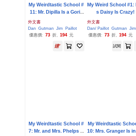
My Weirdtastic School #
My Weird School #1:
11: Mr. Dipilla Is a Gorill
s Daisy Is Crazy!
a!
外文書
外文書
Dan
Gutman
Jim
Paillot
Dan
/ Paillot
Gutman
Jim (IL
73
194
73
194
優惠價:
折,
元
優惠價:
折,
元
試閱
My Weirdtastic School #
My Weirdtastic Schoo
7: Mr. and Mrs. Phelps N
10: Mrs. Granger Is i