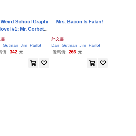
 Weird School Graphi
Mrs. Bacon Is Fakin!
ovel #1: Mr. Corbett I
s in Orbit!
文書
外文書
n
Gutman
Jim
Paillot
Dan
Gutman
Jim
Paillot
342
266
惠價:
元
優惠價:
元