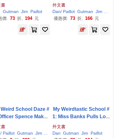
kle!
d Level 2)
文書
外文書
n
Gutman
Jim
Paillot
Dan
/ Paillot
Gutman
Jim (ILT)
73
194
73
166
惠價:
折,
元
優惠價:
折,
元
 Weird School Daze #
My Weirdtastic School #
 Officer Spence Makes
1: Miss Banks Pulls Lots
No Sense!
of Pranks!
文書
外文書
n
/ Paillot
Gutman
Jim (ILT)
Dan
Gutman
Jim
Paillot