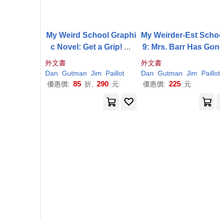
My Weird School Graphi
My Weirder-Est Scho
c Novel: Get a Grip! W
9: Mrs. Barr Has Gon
e’’re on a Trip!
oo Far!
外文書
外文書
Dan
Gutman
Jim
Paillot
Dan
Gutman
Jim
Paillot
85
290
225
優惠價:
折,
元
優惠價:
元