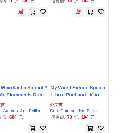
9
239
73
194
惠價:
折,
元
優惠價:
折,
元
 Weirdtastic School #
My Weird School Specia
 Mr. Plummer Is Dumb
l: I’m a Poet and I Know I
er!
t!
文書
外文書
n
Gutman
Jim
Paillot
Dan
Gutman
Jim
Paillot
684
73
194
惠價:
元
優惠價:
折,
元