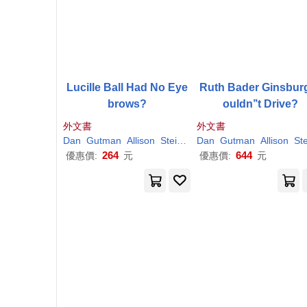
Lucille Ball Had No Eye
Ruth Bader Ginsbur
brows?
ouldn’’t Drive?
外文書
外文書
Dan
Gutman
Allison
Steinfeld
Dan
Gutman
Allison
Steinfe
264
644
優惠價:
元
優惠價:
元