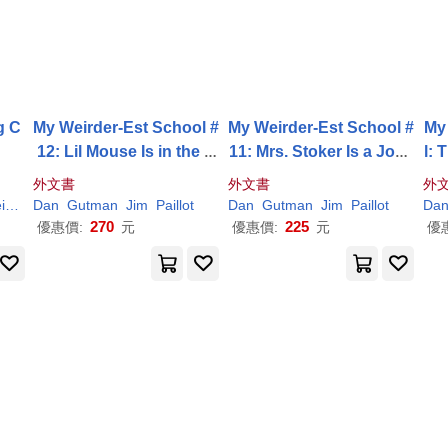
g C
My Weirder-Est School #
My Weirder-Est School #
My
12: Lil Mouse Is in the H
11: Mrs. Stoker Is a Joke
l: 
ouse!
r!
外文書
外文書
外
ld
Dan
Gutman
Jim
Paillot
Dan
Gutman
Jim
Paillot
Da
270
225
優惠價:
元
優惠價:
元
優