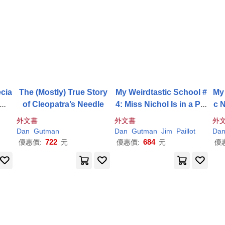
cia
The (Mostly) True Story
My Weirdtastic School #
My
 My
of Cleopatra’s Needle
4: Miss Nichol Is in a Pic
c 
kle!
外文書
外文書
外
Dan
Gutman
Dan
Gutman
Jim
Paillot
Da
722
684
優惠價:
元
優惠價:
元
優