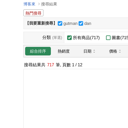
博客來
搜尋結果
熱門搜尋
【我要重新搜尋】
gutman
dan
分類
所有商品(717)
圖書(715
(單選)
日期
價格
綜合排序
熱銷度
搜尋結果共
717
筆, 頁數
1
/ 12