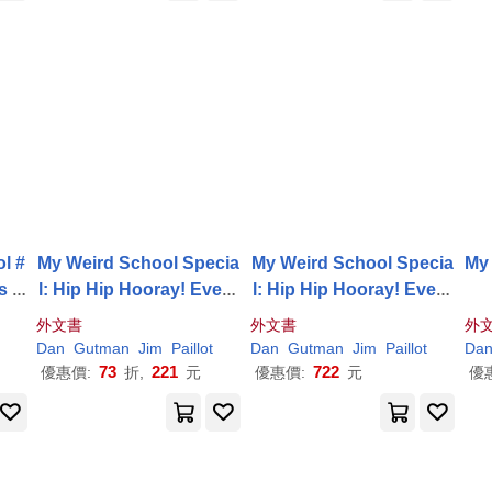
l #
My Weird School Specia
My Weird School Specia
My 
s N
l: Hip Hip Hooray! Every
l: Hip Hip Hooray! Every
Day Is a Holiday!
Day Is a Holiday!
外文書
外文書
外
Dan
Gutman
Jim
Paillot
Dan
Gutman
Jim
Paillot
Da
73
221
722
優惠價:
折,
元
優惠價:
元
優