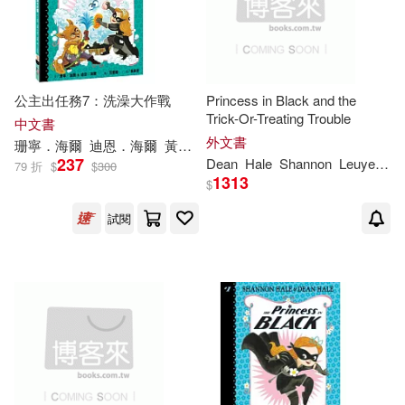
公主出任務7：洗澡大作戰
Princess in Black and the
Trick-Or-Treating Trouble
中文書
外文書
珊寧．海爾
迪恩．海爾
黃聿君
范雷韻(LeUyen Pham)
237
Dean
Hale
Shannon
Leuyen
P
79 折
$
$
300
1313
$
試閱