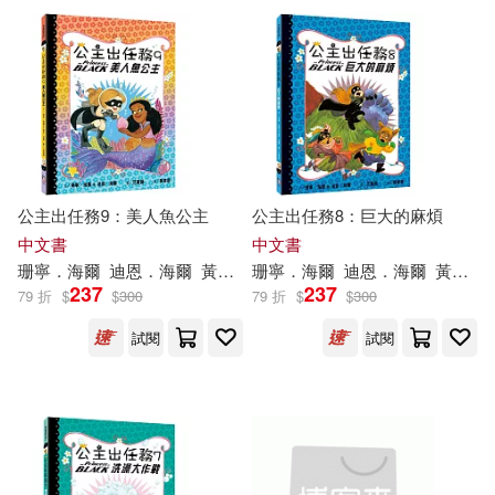
公主出任務9：美人魚公主
公主出任務8：巨大的麻煩
中文書
中文書
珊寧．海爾
迪恩．海爾
黃聿君
珊寧．海爾
范雷韻（LeUyen Pham）
迪恩．海爾
黃聿君
237
237
79 折
$
$
300
79 折
$
$
300
試閱
試閱