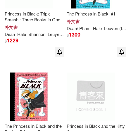
Princess in Black: Triple
The Princess in Black: #1
Smash!: Three Books in One
外文書
外文書
Dean
/ Pham
Hale
Leuyen (ILT)
1300
Dean
Hale
Shannon
Leuyen
Pham
$
1229
$
The Princess in Black and the
Princess in Black and the Kitty