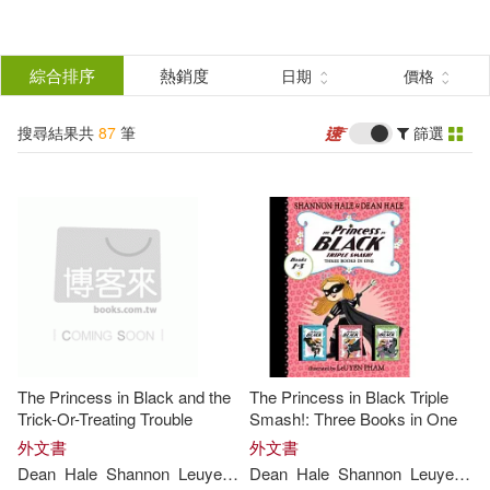
搜
尋
分類
綜合排序
熱銷度
日期
價格
(單選)
結
搜尋結果共
87
筆
篩選
圖書(87)
所有商品(87)
果
展開
篩
選
作者
(可複選)
Hale(73)
Shannon/ Hale(40)
The Princess in Black and the
The Princess in Black Triple
Dean(38)
Shannon(33)
Trick-Or-Treating Trouble
Smash!: Three Books in One
外文書
外文書
Dean
Hale
Shannon
Leuyen
Pham
Dean
Hale
Shannon
Leuyen
P
Dean/ Pham(27)
展開