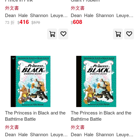
外文書
外文書
Dean
Hale
Shannon
Leuyen
Pham
Dean
Hale
Shannon
Leuyen
P
416
608
73 折
$
$
570
$
The Princess in Black and the
The Princess in Black and the
Bathtime Battle
Bathtime Battle
外文書
外文書
Dean
Hale
Shannon
Leuyen
Pham
Dean
Hale
Shannon
Leuyen
P