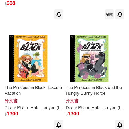
608
$
試閱
The Princess in Black Takes a
The Princess in Black and the
Vacation
Hungry Bunny Horde
外文書
外文書
Dean
/ Pham
Hale
Leuyen (ILT)
Dean
Shannon
/ Pham
/
Hale
Hale
Leuyen (ILT)
1300
1300
$
$