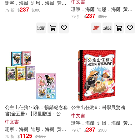
中文書
珊寧．海爾
迪恩．海爾
黃筱茵
范雷韻(LeUyen Pham)
237
珊寧．海爾
迪恩．海爾
黃筱茵
79 折
$
$
300
237
79 折
$
$
300
試閱
試閱
公主出任務1-5集：暢銷紀念套
公主出任務6：科學展驚魂
書(全五冊) 【限量贈送：公主
中文書
英雄閃亮出擊貼紙】
中文書
珊寧．海爾
迪恩．海爾
黃聿君
237
珊寧．海爾
迪恩．海爾
黃筱茵
范雷韻(LeUyen Pham)
79 折
$
$
300
1125
75 折
$
$
1500