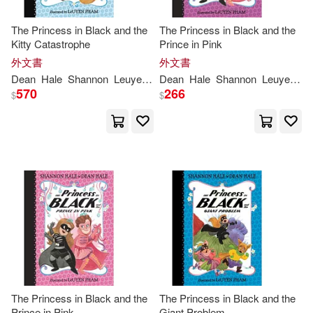
The Princess in Black and the
The Princess in Black and the
Kitty Catastrophe
Prince in Pink
外文書
外文書
Dean
Hale
Shannon
Leuyen
Pham
Dean
Hale
Shannon
Leuyen
P
570
266
$
$
The Princess in Black and the
The Princess in Black and the
Prince in Pink
Giant Problem