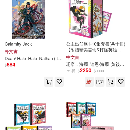
Calamity Jack
公主出任務1-10集套書(共十冊)
【附贈精美書盒&打怪英雄專
外文書
屬姓名貼一張】
中文書
Dean
/
Hale
Hale
Nathan (ILT)
Shannon
/
Hale
684
珊寧．海爾
迪恩‧海爾
黃筱茵
$
2250
75 折
$
$
3000
試閱