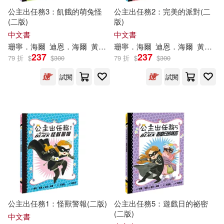
公主出任務3：飢餓的萌兔怪
公主出任務2：完美的派對(二
(二版)
版)
中文書
中文書
珊寧．海爾
迪恩．海爾
黃筱茵
珊寧．海爾
范雷韻(LeUyen Pham)
迪恩．海爾
黃筱茵
237
237
79 折
$
$
300
79 折
$
$
300
試閱
試閱
公主出任務1：怪獸警報(二版)
公主出任務5：遊戲日的祕密
(二版)
中文書