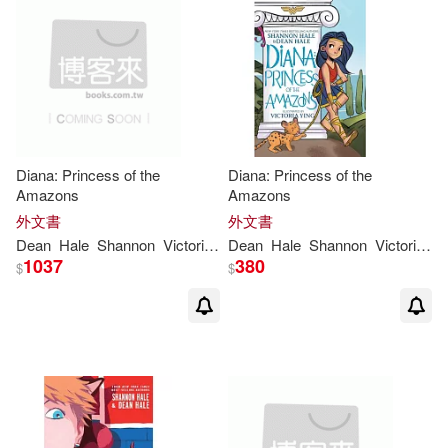
Diana: Princess of the
Diana: Princess of the
Amazons
Amazons
外文書
外文書
Dean
Hale
Shannon
Victoria
Ying
Dean
Hale
Shannon
Victoria
Yi
1037
380
$
$