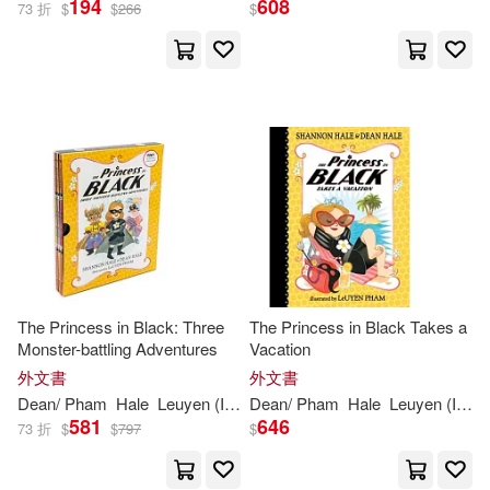
194
608
73 折
$
$
266
$
The Princess in Black: Three
The Princess in Black Takes a
Monster-battling Adventures
Vacation
外文書
外文書
Dean
/ Pham
Hale
Leuyen (ILT)
Dean
Shannon
/ Pham
/
Hale
Hale
Leuyen (ILT)
581
646
73 折
$
$
797
$