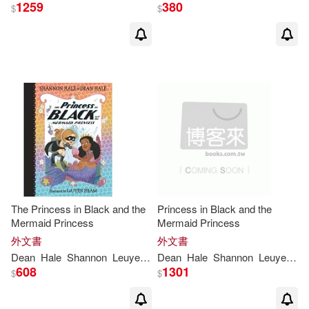
1259
380
$
$
The Princess in Black and the
Princess in Black and the
Mermaid Princess
Mermaid Princess
外文書
外文書
Dean
Hale
Shannon
Leuyen
Pham
Dean
Hale
Shannon
Leuyen
P
608
1301
$
$