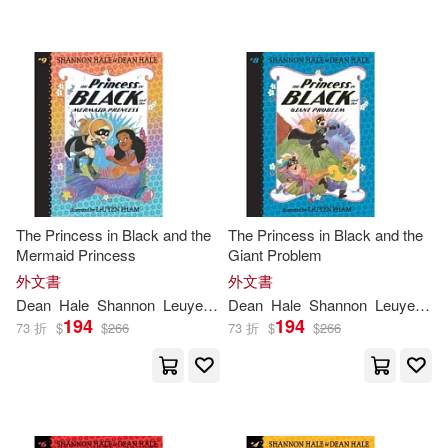
可超商取貨(87)
Abigail (NRT)/ Sands(1)
可海外宅配(87)
Dean/ Revasch(1)
可港澳店取(87)
Leuyen (ILT)/ Cano(1)
可新加坡店取(87)
LuUyen (ILT)(1)
The Princess in Black and the
The Princess in Black and the
Mermaid Princess
Giant Problem
可菲律賓店取(87)
Sara (TRN)(1)
Tara (NRT)(1)
外文書
外文書
Dean
Hale
Shannon
Leuyen
Pham
Dean
Hale
Shannon
Leuyen
P
194
194
73 折
$
$
266
73 折
$
$
266
其他
(可複選)
現在可購買商品(35)