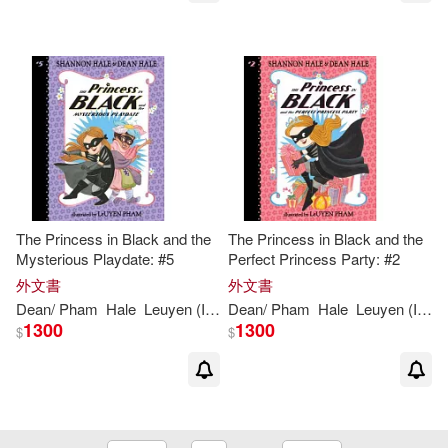
The Princess in Black and the
The Princess in Black and the
Mysterious Playdate: #5
Perfect Princess Party: #2
外文書
外文書
Dean
/ Pham
Hale
Leuyen (ILT)
Dean
Shannon
/ Pham
/
Hale
Hale
Leuyen (ILT)
1300
1300
$
$