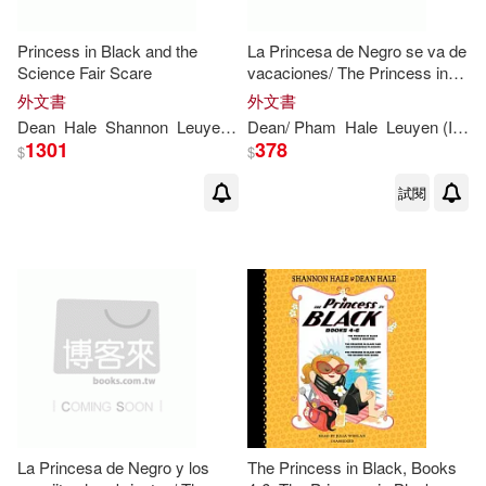
Princess in Black and the
La Princesa de Negro se va de
Science Fair Scare
vacaciones/ The Princess in
Black Goes on Vacation
外文書
外文書
Dean
Hale
Shannon
Leuyen
Pham
Dean
/ Pham
Hale
Leuyen (ILT)/ Cano
1301
378
$
$
試閱
La Princesa de Negro y los
The Princess in Black, Books