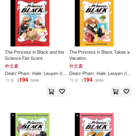
價格
-
範圍
The Princess in Black and the
The Princess in Black Takes a
Science Fair Scare
Vacation
外文書
外文書
Dean
/ Pham
Hale
Leuyen (ILT)
Dean
Shannon
/ Pham
/
Hale
Hale
Leuyen (ILT)
194
194
73 折
$
$
266
73 折
$
$
266