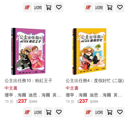
試閱
試閱
公主出任務10：粉紅王子
公主出任務4：度假好忙 (二版)
中文書
中文書
珊寧．海爾
迪恩．海爾
黃聿君
珊寧．海爾
范雷韻（LeUyen Pham）
迪恩．海爾
黃筱茵
237
237
79 折
$
$
300
79 折
$
$
300
試閱
試閱