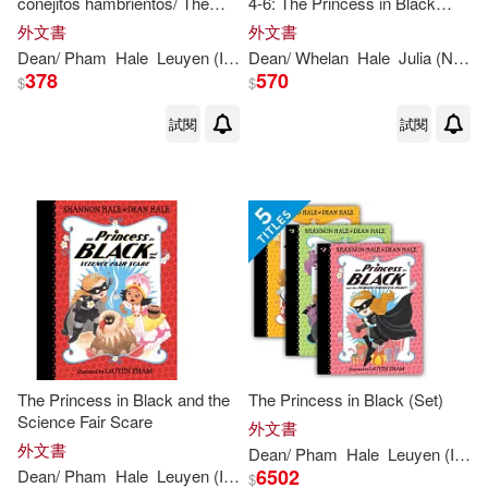
conejitos hambrientos/ The
4-6: The Princess in Black
Princess in Black and the
Takes a Vacation; The
外文書
外文書
Hungry Bunnies
Princess in Black and the
Dean
/ Pham
Hale
Leuyen (ILT)
Dean
Shannon
/ Whelan
/
Hale
Hale
Julia (NRT)
Mysterious Playdate; The
378
570
$
$
Princess in Black and
試閱
試閱
The Princess in Black and the
The Princess in Black (Set)
Science Fair Scare
外文書
外文書
Dean
/ Pham
Hale
Leuyen (ILT)
6502
Dean
/ Pham
Hale
Leuyen (ILT)
Shannon
/
Hale
$