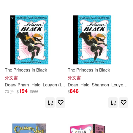
The Princess in Black
The Princess in Black
外文書
外文書
Dean
/ Pham
Hale
Leuyen (ILT)
Dean
Shannon
Hale
/
Hale
Shannon
Leuyen
P
194
646
73 折
$
$
266
$