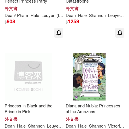
Perfect Princess Party
Catastrophe
外文書
外文書
Dean
/ Pham
Hale
Leuyen (ILT)
Dean
Shannon
Hale
/
Hale
Shannon
Leuyen
P
608
1259
$
$
Princess in Black and the
Diana and Nubia: Princesses
Prince in Pink
of the Amazons
外文書
外文書
Dean
Hale
Shannon
Leuyen
Pham
Dean
Hale
Shannon
Victoria
Yi