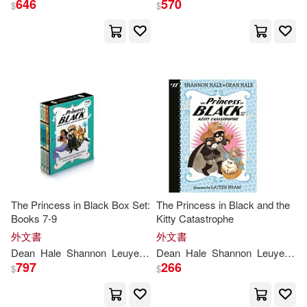
646
570
$
$
Leuyen (ILT)(25)
出版社
(可複選)
珊寧．海爾(14)
Ingram(65)
字畝文化(14)
迪恩．海爾(12)
Beascoa Ediciones(4)
Dean/ Hale(4)
Bloomsbury USA(2)
The Princess in Black Box Set:
The Princess in Black and the
Nathan (ILT)(4)
Books 7-9
Kitty Catastrophe
Little Brown & Co(2)
外文書
外文書
Dean/ Whelan(2)
Dean
Hale
Shannon
Leuyen
Pham
Dean
Hale
Shannon
Leuyen
P
797
266
$
$
配送方式
(可複選)
Julia (NRT)(2)
迪恩‧海爾(2)