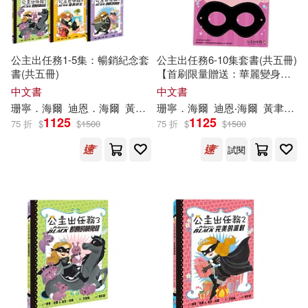
公主出任務1-5集：暢銷紀念套
公主出任務6-10集套書(共五冊)
書(共五冊)
【首刷限量贈送：華麗變身黑
衣公主眼罩DIY】
中文書
中文書
珊寧．海爾
迪恩．海爾
黃筱茵
珊寧．海爾
范雷韻(LeUyen Pham)
迪恩‧海爾
黃聿君
范
1125
1125
75 折
$
$
1500
75 折
$
$
1500
試閱