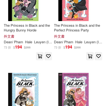
The Princess in Black and the
The Princess in Black and the
Hungry Bunny Horde
Perfect Princess Party
外文書
外文書
Dean
/ Pham
Hale
Leuyen (ILT)
Dean
Shannon
/ Pham
/
Hale
Hale
Leuyen (ILT)
194
194
73 折
$
$
266
73 折
$
$
266