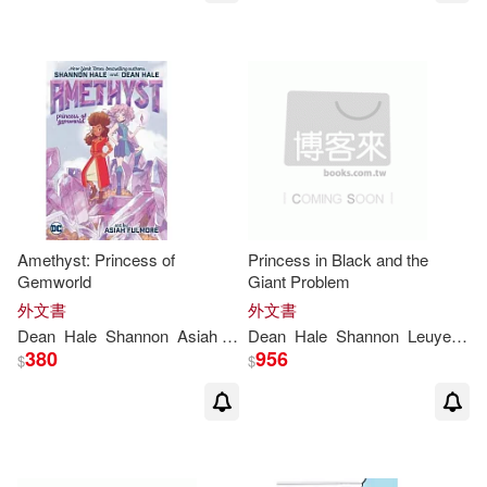
Amethyst: Princess of
Princess in Black and the
Gemworld
Giant Problem
外文書
外文書
Dean
Hale
Shannon
Asiah
Fulmore
Dean
Hale
Shannon
Leuyen
P
380
956
$
$