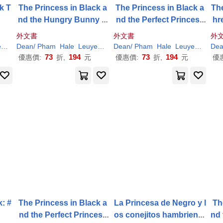
k T
The Princess in Black a
The Princess in Black a
The
nd the Hungry Bunny H
nd the Perfect Princess
hr
orde
Party
外文書
外文書
外
n
(
ILT
Dean
)
Shannon
/
Pham
/
Hale
Hale
Leuyen
(
ILT
Dean
)
Shannon
/
Pham
/
Hale
Hale
Leuyen
(
ILT
De
)
73
194
73
194
優惠價:
折,
元
優惠價:
折,
元
優
k: #
The Princess in Black a
La Princesa de Negro y l
Th
nd the Perfect Princess
os conejitos hambriento
nd 