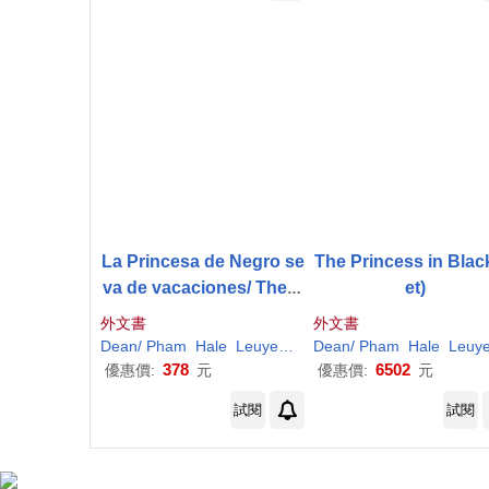
La Princesa de Negro se
The Princess in Blac
va de vacaciones/ The P
et)
rincess in Black Goes o
外文書
外文書
n Vacation
Dean
/
Pham
Hale
Leuyen
(
ILT
Dean
)/ Cano
/
Pham
Sara (TRN)
Hale
Leuye
Sh
378
6502
優惠價:
元
優惠價:
元
試閱
試閱