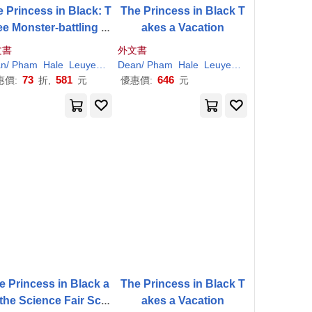
 Princess in Black: T
The Princess in Black T
ee Monster-battling A
akes a Vacation
dventures
文書
外文書
an
Shannon
/
Pham
/
Hale
Hale
Leuyen
(
ILT
Dean
)
Shannon
/
Pham
/
Hale
Hale
Leuyen
(
ILT
)
Shannon
/
73
581
646
惠價:
折,
元
優惠價:
元
e Princess in Black a
The Princess in Black T
the Science Fair Scar
akes a Vacation