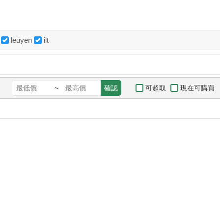
leuyen
ilt
可超取
現在可購買
~
確認