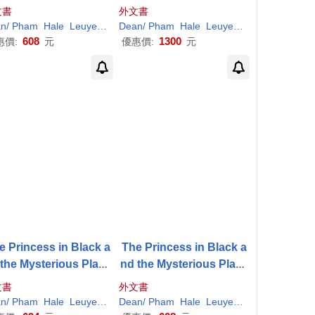
e
文書
外文書
an
Shannon
/
Pham
/
Hale
Hale
Leuyen
(
ILT
Dean
)
Shannon
/
Pham
/
Hale
Hale
Leuyen
(
ILT
)
Shannon
/
608
1300
惠價:
元
優惠價:
元
e Princess in Black a
The Princess in Black a
 the Mysterious Playd
nd the Mysterious Playd
ate
ate
文書
外文書
an
Shannon
/
Pham
/
Hale
Hale
Leuyen
(
ILT
Dean
)
Shannon
/
Pham
/
Hale
Hale
Leuyen
(
ILT
)
Shannon
/