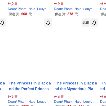
Party
s/ The Princess in Black
外文書
外文書
外
and the Hungry Bunnies
n
(
ILT
Dean
)
Shannon
/
Pham
/
Hale
Hale
Leuyen
(
ILT
Dean
)
Shannon
/
Pham
/
Hale
Hale
Leuyen
(
ILT
De
)
608
378
優惠價:
元
優惠價:
元
優
試閱
k a
The Princess in Black a
The Princess in Black a
Th
ayd
nd the Perfect Princess
nd the Mysterious Playd
nd
Party: #2
ate
外文書
外文書
外
n
(
ILT
Dean
)
Shannon
/
Pham
/
Hale
Hale
Leuyen
(
ILT
Dean
)
Shannon
/
Pham
/
Hale
Hale
Leuyen
(
ILT
De
)