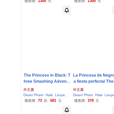
1300
1300
優惠價:
元
優惠價:
元
The Princess in Black: T
La Princesa de Negro
hree Smashing Adventu
a fiesta perfecta/ The
res: Books 1-3 (Box Set
ncess in Black and 
外文書
外文書
of Early Chapter Books
Perfect Princess Pa
Dean
/
Pham
Hale
Leuyen
(
ILT
Dean
)
Shannon
/
Pham
/
Hale
Hale
Leuye
about Funny Hero Adve
73
581
378
優惠價:
折,
元
優惠價:
元
ntures)