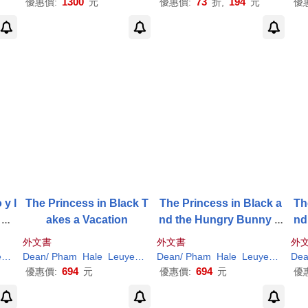
1300
73
194
優惠價:
元
優惠價:
折,
元
優
 y l
The Princess in Black T
The Princess in Black a
Th
 Pri
akes a Vacation
nd the Hungry Bunny H
nd
the
orde
外文書
外文書
外
rty
n
(
ILT
Dean
)
Shannon
/
Pham
/
Hale
Hale
Leuyen
(
ILT
Dean
)
Shannon
/
Pham
/
Hale
Hale
Leuyen
(
ILT
De
)
694
694
優惠價:
元
優惠價:
元
優