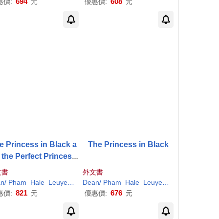
694
608
惠價:
元
優惠價:
元
e Princess in Black a
The Princess in Black
 the Perfect Princess
Party
文書
外文書
an
Shannon
/
Pham
/
Hale
Hale
Leuyen
(
ILT
Dean
)
Shannon
/
Pham
/
Hale
Hale
Leuyen
(
ILT
)
Shannon
/
821
676
惠價:
元
優惠價:
元