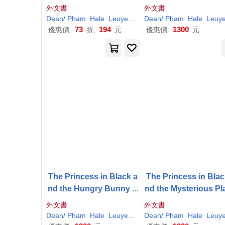
外文書
外文書
Dean
/
Pham
Hale
Leuyen
(
ILT
Dean
)
Shannon
/
Pham
/
Hale
Hale
Leuye
73
194
1300
優惠價:
折,
元
優惠價:
元
The Princess in Black a
The Princess in Blac
nd the Hungry Bunny H
nd the Mysterious Pl
orde
ate: #5
外文書
外文書
Dean
/
Pham
Hale
Leuyen
(
ILT
Dean
)
Shannon
/
Pham
/
Hale
Hale
Leuye