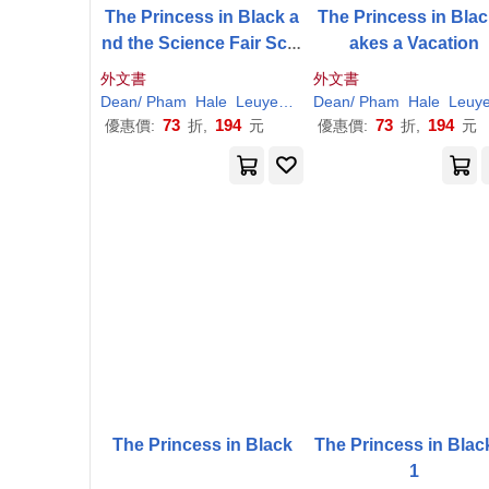
The Princess in Black a
The Princess in Blac
nd the Science Fair Scar
akes a Vacation
e
外文書
外文書
Dean
/
Pham
Hale
Leuyen
(
ILT
Dean
)
Shannon
/
Pham
/
Hale
Hale
Leuye
73
194
73
194
優惠價:
折,
元
優惠價:
折,
元
The Princess in Black
The Princess in Blac
1