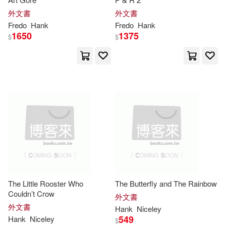
Austin Kimball(4)
Black(4)
外文書
外文書
Turtleback Books(2)
Fredo
Hank
Fredo
Hank
1650
1375
$
$
Bond(4)
Briggs(4)
Univ of Oklahoma Pr(2)
Brion K.(4)
Buzzybeez(4)
W W Norton & Co Inc(2)
C. a.(4)
Charles Stedman(4)
Walker & Co(2)
Charlotte(4)
Clare(4)
Watson-Guptill Pubns(2)
Cordwainer/ Davis(4)
Cox(4)
Worthy Pub(2)
The Little Rooster Who
The Butterfly and The Rainbow
Couldn’t Crow
Danelle(4)
Dauch(4)
外文書
外文書
Yale Univ Pr(2)
三民(2)
Hank
Niceley
549
Hank
Niceley
$