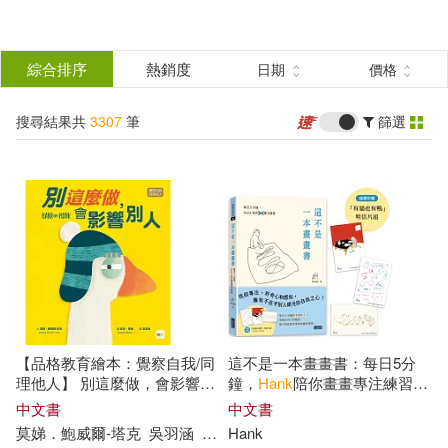
搜
尋
分類
綜合排序
熱銷度
日期
價格
(單選)
結
搜尋結果共
3307
筆
篩選
圖書(3158)
所有商品(3307)
果
影音(135)
家居生活(4)
篩
選
設計文具(3)
婦幼生活(1)
展開
作者
(可複選)
電子書(5)
有聲書(1)
【品格教育繪本：覺察自我/同
這不是一本畫畫書：每日5分
Hank(819)
Hanks(347)
理他人】 別這麼做，會影響別
鐘，
Hank
陪你畫畫專注練習
人
(附贈「有貓也有鴨」明信片
中文書
中文書
組)
莫娣．鮑威爾-塔克
吳羽涵
當肯．畢迪(Duncan Beedie)
Hank
Hanke(323)
Wieland(247)