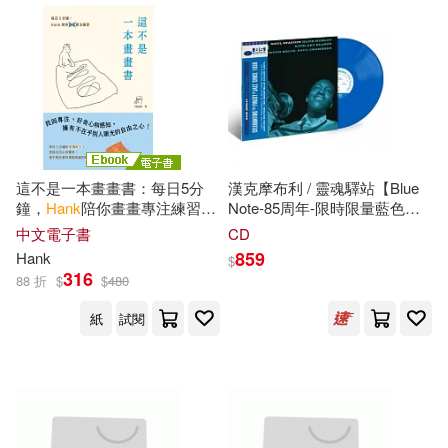
Crowston(39)
Dennisse(33)
Tyndale House Pub(10)
電子書
(可複選)
Hanks Le(33)
Perry(33)
warner music(10)
適合手機平板閱讀(1)
Edwards(29)
Oxford Univ Pr(9)
適合平板閱讀(4)
這不是一本畫畫書：每日5分
漢克摩布利 / 靈魂驛站【Blue
Buckley Ebrey(28)
鐘，
Hank
陪你畫畫專注練習
Note-85周年-限時限量藍色彩
Penguin USA(9)
Forge(8)
(附電子書限定手機桌布) (電子
膠系列】★RVG錄音瑰寶 /
中文電子書
CD
書)
AMG-5星最高評價 /
Patricia(28)
Janson(27)
859
Hank
其他
$
(可複選)
DownBeat-4星高評名盤 /滾石
316
Hal Leonard Corp(8)
88 折
$
$
480
爵士-4星高評 / 企鵝爵士-4星高
評 (LP唱片)(
Hank
Mobley /
Beck(26)
Roger B.(25)
紙
試閱
現在可購買商品(1201)
Soul Station (BN 85 -Blue
Harlequin Books(8)
Color V) (LP))
Moore(23)
Lazer(22)
作者/演唱/譯/編/繪(2518)
Highlights for Children(8)
Merry E./ Perry(21)