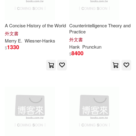
Grupo Nelson(3)
Shaw(8)
Sigmund(8)
Innovative Logistics Llc(3)
A Concise History of the World
Counterintelligence Theory and
Practice
William(8)
William F.(8)
外文書
Intl Specialized Book Service Inc
外文書
Merry E.
Wiesner-
Hanks
(3)
1330
Hank
Prunckun
$
Branch(7)
Brooks(7)
8400
$
Kensington Pub Corp(3)
Clemons(7)
D. Hank(7)
Lerner Pub Group(3)
Dan(7)
Ellison(7)
Linfair Records Limited(3)
Eyman(7)
Gene/ Klibanoff(7)
Maverick Books(3)
Hank T.(7)
Henry(7)
Orca Book Pub(3)