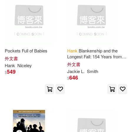
Jameson(4)
Artists Pr(1)
Aspen Pub(1)
Jane Richardson 1908-(4)
Atlasbooks Dist Serv(1)
Jim(4)
Johnson(4)
Augsburg Fortress Pub(1)
Pockets Full of Babies
Hank
Blankenship and the
Longest Fall: 154 Years from
外文書
Johnson-hanks(4)
Joye(4)
Home
外文書
Hank
Niceley
Bayeux Arts Inc(1)
549
Jackie L.
Smith
$
646
Judith(4)
$
Berkley Pub Group(1)
Kathy (EDT)/ Schneider(4)
Bookworld Services(1)
Ken(4)
Kendra/ Stewart(4)
Boyds Mills Pr(1)