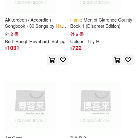
Scarecrow Pr(2)
Roger B./ Crowston(5)
Akkordeon / Accordion
Hank
: Men of Clarence County
Small Pr Distribution(2)
Songbook - 30 Songs by
Hank
Book 1 (Discreet Edition)
Williams: + Sounds online
Rubin(5)
Seitz(5)
外文書
外文書
Spectrum Pub(2)
Bett
Boegl
Reynhard
Schipp
Colson
Tilly H.
1031
722
$
$
Shelp(5)
Steve(5)
TOSHIBA EMI(2)
Theo(5)
Tomi Jill(5)
Taylor & Francis(2)
Vonnegut(5)
Wister(5)
Tfm Pub Ltd(2)
(Keller) Hanks(4)
Al(4)
The Childs World Inc(2)
Andy (ILT)(4)
Time Warner Audiobooks(2)
Art Gore
P & R 2