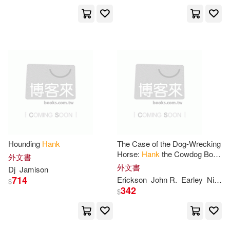
Deep River Books(1)
Campbell(3)
Deseret Book Co(1)
Captain Hank(3)
Deutscher Kunstverlag Gmbh(1)
Carol (ILT)(3)
Diversified Merchandising Inc(1)
Charles (EDT)/ Lazer(3)
Dorrance Pub Co(1)
Hounding
Hank
The Case of the Dog-Wrecking
Horse:
Hank
the Cowdog Book
Charlie(3)
Cheung(3)
外文書
84
Dramatist’s Play Service(1)
外文書
Dj
Jamison
714
Erickson
John R.
Earley
Nicolette G.
$
Chloe(3)
Chris(3)
342
$
Dreamcatcher Pub(1)
Christopher Hank(3)