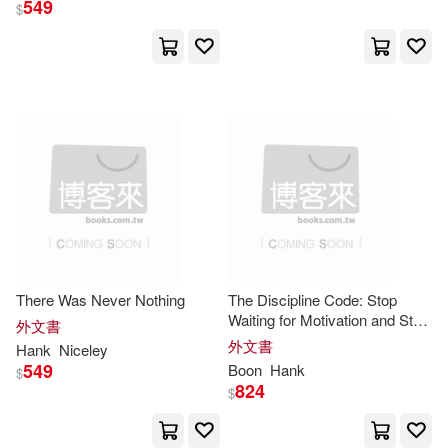
Debbie(4)
Degroat(4)
549
$
今周刊(2)
映象國際多媒體(2)
Douglas Richard(4)
E. H.(4)
映象國際多媒體股份有限公司(2)
Eagle(4)
Early(4)
東雨文化(2)
極光(2)
Editor Hank(4)
Escott(4)
索尼影業(2)
臉譜(2)
Ethel E. B. 1883(4)
A & A Pub Inc(1)
There Was Never Nothing
The Discipline Code: Stop
Ferranti(4)
Flavia(4)
Waiting for Motivation and Start
外文書
Abdo Pub Co(1)
Building the Life You Actually
外文書
Hank
Niceley
Want
Fleming(4)
Gardner(4)
549
Boon
Hank
$
824
Advanced Concept Design(1)
$
Garrett(4)
Guarnere(4)