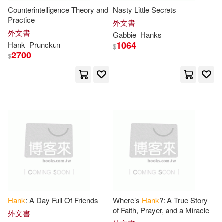
Counterintelligence Theory and
Nasty Little Secrets
Hess(7)
Joan(7)
Practice
外文書
Oreilly & Associates Inc(3)
外文書
Gabbie
Hanks
Showandah S.(7)
Stuever(7)
1064
Hank
Prunckun
$
2700
Penguin Group USA(3)
$
Terrill(7)
Wagner(7)
Pub Group West(3)
Anderson(6)
Bob(6)
Random House(3)
Chadwick(6)
Cramer(6)
Replica Books(3)
Rhino(3)
David H.(6)
Greene(6)
Scholastic Library Pub(3)
Hank (PHT)/ Schneider(6)
Hank
: A Day Full Of Friends
Where’s
Hank
?: A True Story
Tantor Media Inc(3)
of Faith, Prayer, and a Miracle
外文書