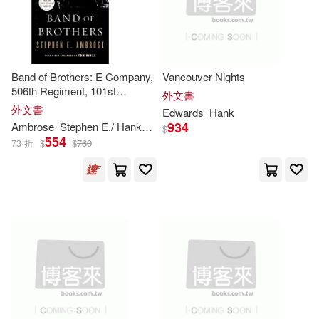
King(4)
Kurt/ Belliston(4)
Brazos Pr(1)
CONCORD(1)
Leo(4)
Lichtenberg(4)
CRC Pubns(1)
Band of Brothers: E Company,
Vancouver Nights
Matt(4)
Melanie(4)
506th Regiment, 101st
外文書
Canadian Scholars Pr(1)
Airborne from Normandy to
外文書
Edwards
Hank
Hitler’s Eagle’s Nest
934
Ambrose
Stephen E./
Hanks
Tom (FRW)
$
Patrick(4)
Paul (EDT)(4)
554
73 折
$
$
760
Cardinal Pub Group(1)
Price(4)
Reinhard(4)
Career Pr Inc(1)
Richard E./ Cox(4)
Carolina Academic Pr(1)
Robyn/ Hanks(4)
Ross(4)
Cedar Fort(1)
Rutkowski(4)
S.(4)