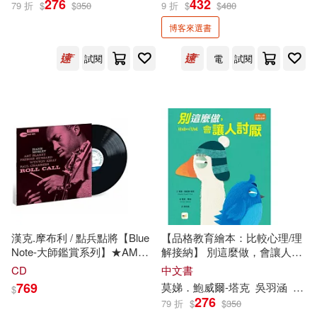
276
432
79 折
$
$
350
9 折
$
$
480
博客來選書
Merry E.(165)
展開
試閱
電
試閱
Wiesner-Hanks(117)
出版社
(可複選)
McKay(108)
Ingram(2359)
Clare Haru/ Wiesner-Hanks(89)
Taylor & Francis Asia Pacific(46)
John P./ Hill(74)
Bedford/st Martins(38)
展開
漢克.摩布利 / 點兵點將【Blue
【品格教育繪本：比較心理/理
Note-大師鑑賞系列】★AMG-4
解接納】 別這麼做，會讓人討
Hanegraaff(73)
星半高評!!! ★RVG錄音瑰寶
厭 (
Hank
Meets Frank)
Universal(31)
CD
中文書
(LP唱片)(
Hank
Mobley / Roll
配送方式
(可複選)
769
莫娣．鮑威爾-塔克
吳羽涵
當肯．
$
Call【Blue Note-Classics】
Bennett D./ Buckler(72)
276
79 折
$
$
350
(LP))
SONY MUSIC(28)