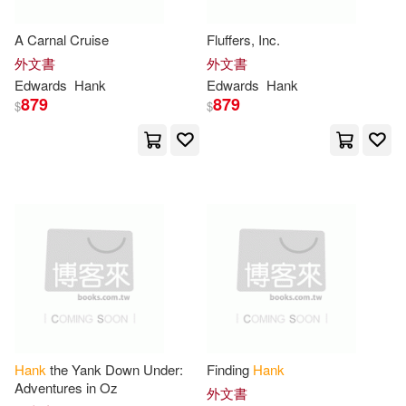
Cemetery Dance Pubns(1)
Sanders(4)
Sarah(4)
A Carnal Cruise
Fluffers, Inc.
Cengage Learning(1)
外文書
外文書
Edwards
Hank
Edwards
Hank
Silva(4)
Sumner(4)
879
879
$
$
Cengage Learning Ptr(1)
Tara(4)
Vialle(4)
Central Programs Inc(1)
Voss(4)
Wasiak(4)
Charisma Media(1)
Weaver(4)
Wesselman(4)
Charles C Thomas Pub Ltd(1)
Whittemore(4)
Chicago Review Pr(1)
William/ Heffron(4)
Hank
the Yank Down Under:
Finding
Hank
Adventures in Oz
Childs World(1)
外文書