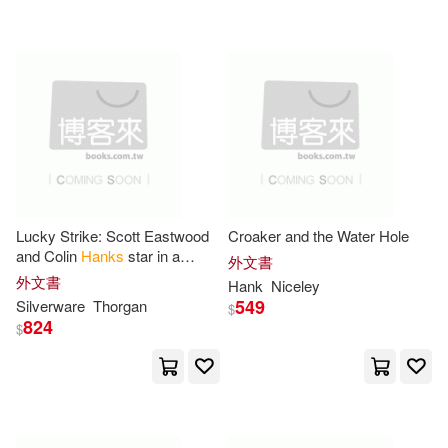
Alfred Pub Co(1)
Guy(4)
Haeusler(4)
Allen & Unwin(1)
Hank H.(4)
Hank M.(4)
Amacom Books(1)
Hank Pop(4)
Amer Assn on Intellectual&Devel
(1)
Hank/ Air Conditioning Contractors
of America (COR)(4)
Lucky Strike: Scott Eastwood
Croaker and the Water Hole
Amer Bar Assn(1)
and Colin
Hanks
star in a
外文書
cinematic World War II survival
外文書
Hank
Niceley
Harrington(4)
story about a wounded soldier
549
Silverware
Thorgan
Amer Society of Agronomy(1)
$
824
$
Helen L. 1876-1933(4)
Ams Pr Inc(1)
Henry/ Oliver(4)
Jack(4)
Andrews McMeel Pub(1)