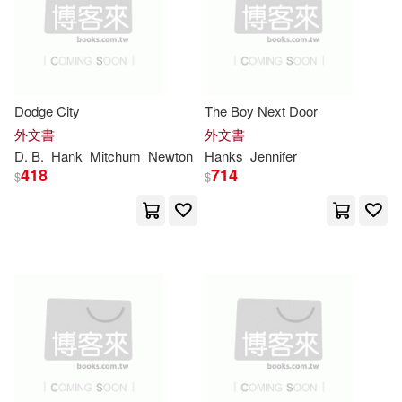
出版社(2)
John Wiley & Sons Inc(8)
Hank (ILT)(20)
Ketcham(20)
價格
-
Pocket Books(8)
範圍
Hank J.(19)
Mark(19)
Dodge City
The Boy Next Door
St Martins Pr(8)
外文書
外文書
D. B.
Hank
Mitchum
Newton
Hanks
Jennifer
Stephen(19)
Jr.(18)
418
714
環球 Blue Note(8)
$
$
Smith(18)
Tim(18)
Baen Books(7)
Vogel(18)
Mary E.(17)
Fitzhenry & Whiteside Ltd(7)
Davis(16)
Prentice Hall(7)
John P./ Crowston(16)
Tate Pub & Enterprises Llc(7)