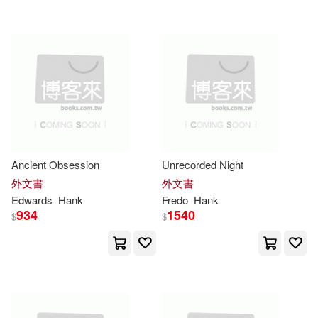
Hank/ Brouwer(10)
Logical Operations(4)
Martin(10)
McGraw-Hill(4)
Merry E./ Ebrey(10)
Random House Inc(4)
Norman-Bellamy(10)
Ancient Obsession
Unrecorded Night
Sage Pubns(4)
外文書
外文書
O’Neal(10)
Wendy(10)
Edwards
Hank
Fredo
Hank
Simon & Schuster(4)
934
1540
$
$
Chapman(9)
Haney(9)
Springer Verlag(4)
三采(4)
Hank (PHT)(9)
Jennifer(9)
亞洲(4)
木馬文化(4)