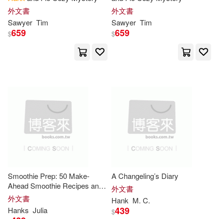
Prunckun(14)
Roberts(14)
外文書
外文書
Covenant Communications Inc(5)
Sawyer
Tim
Sawyer
Tim
659
659
$
$
Searls(14)
Williams(14)
Facts on File(5)
Bordowitz(13)
Wilson(13)
Ingram Pub Services(5)
Bruce(12)
Ellis(12)
Natl Book Network(5)
Gerald L. (ILT)(12)
Nolo(5)
Jerry/ Crowston(12)
Perseus Books Group(5)
Smoothie Prep: 50 Make-
A Changeling’s Diary
Kirby(12)
Manley(12)
Ahead Smoothie Recipes and
外文書
Rowman & Littlefield Pub Inc(5)
the 15-Minute Freezer-Bag
外文書
Hank
M. C.
System
439
Hanks
Julia
$
Merry E. (EDT)(12)