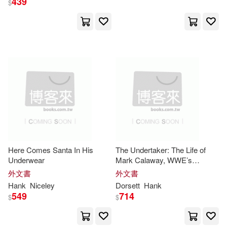
439
$
Thorndike Pr(5)
Not Available (NA)(12)
Trafalgar Square(5)
Roger B./ Davila(12)
Ulverscroft Large Print Books(5)
David(11)
John P.(11)
Air Conditioning Contractors of(4)
Michael(11)
Scott(11)
Createspace(4)
Stewart(11)
Tom(11)
Here Comes Santa In His
The Undertaker: The Life of
Underwear
Mark Calaway, WWE’s
Creative Teaching Pr(4)
Deadman
外文書
外文書
Baker(10)
Green(10)
Hank
Niceley
Dorsett
Hank
Globe Pequot Pr(4)
549
714
$
$
Hank (CON)(10)
Houghton Mifflin College Div(4)