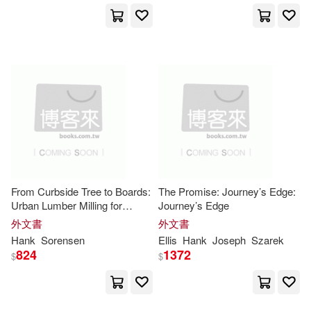
Booksurge Llc(2)
Publications(6)
Ranger(6)
Boyds Mills Prwhse(2)
Ribowsky(6)
Silverberg(6)
Brilliance Audio(2)
Winkler(6)
Brightman(5)
Brilliance Audio Lib Edn(2)
Carol Elias(5)
Choldenko(5)
Browntrout Pub(2)
From Curbside Tree to Boards:
The Promise: Journey’s Edge:
Cunningham(5)
Dittmar(5)
Urban Lumber Milling for
Journey’s Edge
Chivers Audio Books(2)
Woodworkers
外文書
外文書
Hank
Sorensen
Ellis
Hank
Joseph
Szarek
Fred(5)
Frizell(5)
824
1372
$
$
Client Distribution Services(2)
Gennifer(5)
Cohesion Pr(2)