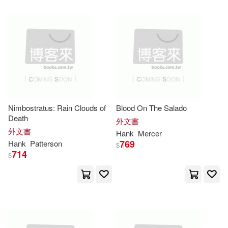
Hank (ILT)/ Schneider(5)
Course Technology Ptr(2)
Hank/ Allen(5)
Hankes(5)
Elsevier Science Health Science di
v(2)
Jamie (EDT)(5)
Joshua(5)
Findaway World Llc(2)
Journals(5)
Karen (ILT)(5)
Nimbostratus: Rain Clouds of
Blood On The Salado
Henry Holt & Co(2)
Death
外文書
外文書
Hank
Mercer
Kathleen(5)
Kevin(5)
769
Hank
Patterson
$
Human Kinetics(2)
714
$
Klein(5)
Kurt/ Hanks(5)
Independent Pub Group(2)
Long(5)
Indiana Univ Pr(2)
Kant(2)