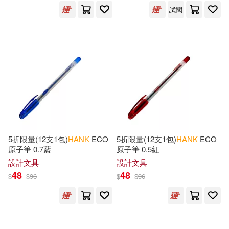
可超商取貨(3294)
試閱
Ryan(72)
Textstream(25)
可海外宅配(3281)
John/ Crowston(70)
Thomas Nelson Inc(25)
可港澳店取(3081)
Erickson(66)
Lightning Source Inc(22)
可新加坡店取(3054)
Hank Phillippi(62)
Walker Books Ltd.(17)
可菲律賓店取(3085)
5折限量(12支1包)
HANK
ECO
5折限量(12支1包)
HANK
ECO
Hank (EDT)(53)
Joe(52)
原子筆 0.7藍
原子筆 0.5紅
Bt Bound(13)
設計文具
設計文具
John R.(52)
Clare Haru(50)
48
48
上市日期
$
$
96
$
$
96
(可複選)
Macmillan Higher Education(12)
Kunneman(40)
一個月內上市新品(11)
Fantagraphics Books(10)