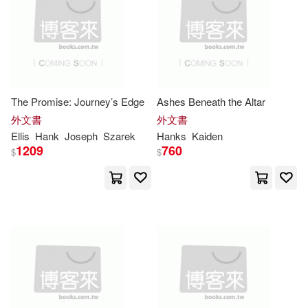
Lynette/ Morehouse(5)
Markus Wiener Pub(2)
Maudie(5)
Merry(5)
Michael Wiese Productions(2)
Owen(5)
Paul(5)
The Promise: Journey’s Edge
Ashes Beneath the Altar
Midpoint Trade Books Inc(2)
外文書
外文書
Paul M./ Christen(5)
Peter(5)
Ellis
Hank
Joseph
Szarek
Hanks
Kaiden
Pathway Book Service(2)
1209
760
$
$
Powell-Tuck(5)
Pgw(2)
Publishing(5)
Reineke(5)
Random House Childrens Books
(2)
Richard (NRT)(5)
Salem Pr Inc(2)
Richard A.(5)
Richmond(5)