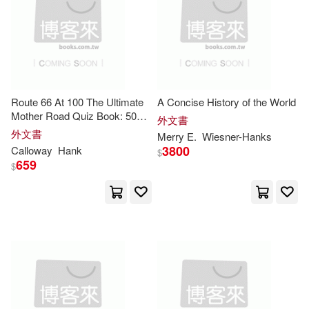
Matthew(9)
Nelson(9)
Axzo Pr(3)
Nuwer(9)
Schwaeble(9)
B & H Pub Group(3)
Thomas(9)
Tom (FRW)(9)
Route 66 At 100 The Ultimate
A Concise History of the World
Big Earth Pub(3)
Mother Road Quiz Book: 500
外文書
Questions Celebrating a
Cram101 Textbook Reviews(8)
外文書
Merry E.
Wiesner-
Hanks
Century of America’s Main
Destiny Image Pub(3)
3800
Calloway
Hank
$
Street, 1926-2026
659
$
Fredo(8)
Garner(8)
Diamond Comic Distributors(3)
Hank (COM)(8)
Distributed Art Pub Inc(3)
Hank (INT)(8)
James(8)
Edwin Mellen Pr(3)
Kendra(8)
Marvin(8)