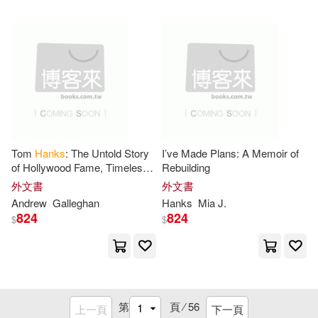
Dundurn Pr Ltd(1)
Christopher/ Bissette(3)
E P Dutton(1)
Ecco Pr(1)
Clare Haru/ Weisner-Hanks(3)
Editorial Anagrama(1)
Colin (NRT)(3)
Farrar Straus & Giroux(1)
Tom
Hanks
: The Untold Story
I’ve Made Plans: A Memoir of
Colin/ Merritt(3)
of Hollywood Fame, Timeless
Rebuilding
Ferne Press(1)
Legacy, and an Iconic Career
外文書
外文書
D. Thomas(3)
Daniel(3)
Andrew
Galleghan
Hanks
Mia J.
Flammarion(1)
824
824
$
$
Designs(3)
Dixon(3)
Frank Amato Pubns(1)
Donald(3)
Doug(3)
General Books(1)
第
頁 ⁄
56
上一頁
下一頁