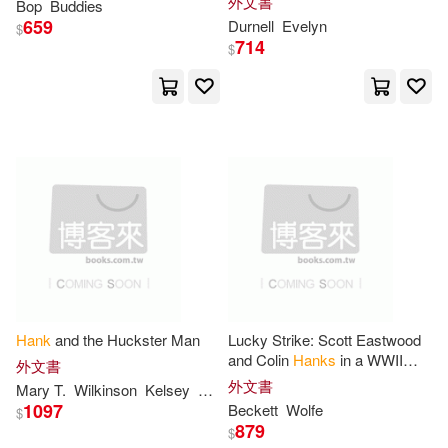
外文書
Bop
Buddies
Helen(6)
Inky(6)
659
Durnell
Evelyn
Texas A & M Univ Pr(3)
$
714
$
Kelly Jean(6)
Kurt(6)
Wheeler Pub Inc(3)
滾石(3)
Lawrence J.(6)
環球 Verve(3)
童夢館(3)
MacGregor(6)
Maniscalco(6)
Author Solutions(2)
Maureen(6)
McFarland(6)
Baker Pub Group(2)
Messick(6)
Michele(6)
Biblio Distribution(2)
Hank
and the Huckster Man
Lucky Strike: Scott Eastwood
and Colin
Hanks
in a WWII
外文書
Miller(6)
Ph.D.(6)
Survival Tale of Courage and
外文書
Mary T.
Wilkinson
Kelsey
P. Aaron
Blackwell Pub(2)
Ingenuity Behind Enemy Lines
1097
Beckett
Wolfe
$
879
Poul/ Davis(6)
$