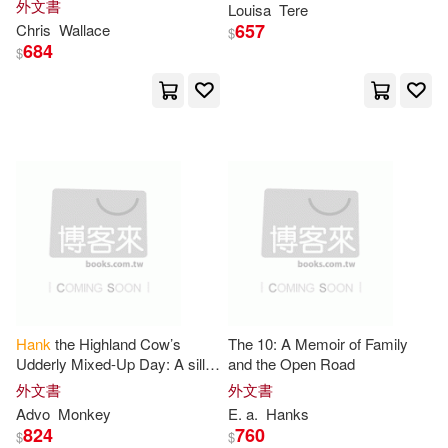
外文書
Louisa
Tere
Williamson(4)
Aaron(3)
657
Chris
Wallace
$
Christian Audio(1)
684
$
Adria/ Rowland(3)
Anizor(3)
Chronicle Books Llc(1)
Barbara(3)
Bass(3)
Clie Editorial(1)
Ben(3)
Bentley(3)
Confederation Centre of the Arts(1)
Betty Sue(3)
Bill(3)
Consortium Book Sales & Dist(1)
Bob (NRT)(3)
Bohannon(3)
Hank
the Highland Cow’s
The 10: A Memoir of Family
Continuum Intl Pub Group(1)
Udderly Mixed-Up Day: A silly
and the Open Road
story about sayings that don’t
Bracker(3)
Brecher(3)
外文書
外文書
mean what they say
Crown Pub(1)
Dc Comics(1)
Advo
Monkey
E. a.
Hanks
824
760
$
$
Brown(3)
Buffett(3)