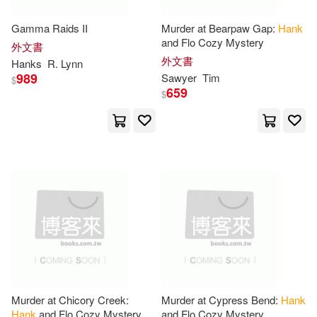
Johnston(16)
Sawyer(16)
Gamma Raids II
Murder at Bearpaw Gap:
Hank
Createspace Independent Pub(6)
and Flo Cozy Mystery
外文書
外文書
Hanks
R. Lynn
Hank (FRW)(15)
989
Sawyer
Tim
$
Harpercollins(6)
Membran(6)
659
$
Henry Winkler(15)
Nova Science Pub Inc(6)
Lin Oliver(15)
Niceley(15)
博樂伯樂(6)
得利影視(6)
Patricia Buckley/ Beck(15)
華納兄弟影業(6)
Quense(15)
John(14)
Barrons Educational Series Inc(5)
John R./ Holmes(14)
Cambridge Univ Pr(5)
Murder at Chicory Creek:
Murder at Cypress Bend:
Hank
Hank
and Flo Cozy Mystery
and Flo Cozy Mystery